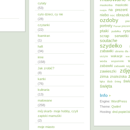
m
cytaty
maskotki
maskotka
(53)
na prezent
motyle
cyto dzieci, cy nie
niebo
obrazek
noc
ozdoby
(28)
pie
czytanki
portrety
Poznań
prezen
(22)
ptaki
ry
pudełka
scrap
foamiran
serwetki
soutache
(1)
szydełko
haft
zabawki
(34)
ubrania dla 
wakacje
uszyte
war
inne
w
woda
wspominki
(158)
zabawki
zabawki sz
Jak zrobić?
zdję
zawieszki
(8)
zima
znaleziska
kartki
świ
ślub
łąka
śnieg
(76)
święta
kulinaria
(13)
Info
malowane
Engine:
WordPress
(258)
Theme:
Qwilm!
mój skarb- moje hobby, czyli
Hosting:
dnd.popiel.b
zapiski mamuśki
(2)
moje miasto