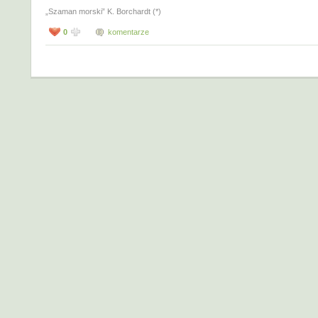
„Szaman morski” K. Borchardt (*)
0
komentarze