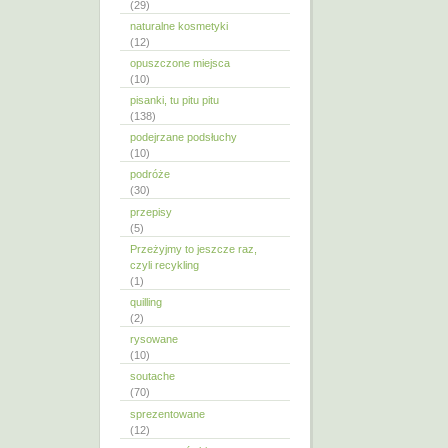
(29)
naturalne kosmetyki
(12)
opuszczone miejsca
(10)
pisanki, tu pitu pitu
(138)
podejrzane podsłuchy
(10)
podróże
(30)
przepisy
(5)
Przeżyjmy to jeszcze raz,
czyli recykling
(1)
quilling
(2)
rysowane
(10)
soutache
(70)
sprezentowane
(12)