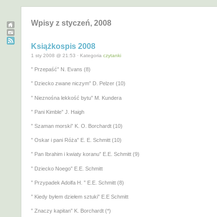
Wpisy z styczeń, 2008
Książkospis 2008
1 sty 2008 @ 21:53 · Kategoria
czytanki
” Przepaść” N. Evans (8)
” Dziecko zwane niczym” D. Pelzer (10)
” Nieznośna lekkość bytu” M. Kundera
” Pani Kimble” J. Haigh
” Szaman morski” K. O. Borchardt (10)
” Oskar i pani Róża” E. E. Schmitt (10)
” Pan Ibrahim i kwiaty koranu” E.E. Schmitt (9)
” Dziecko Noego” E.E. Schmitt
” Przypadek Adolfa H. ” E.E. Schmitt (8)
” Kiedy byłem dziełem sztuki” E.E Schmitt
” Znaczy kapitan” K. Borchardt (*)