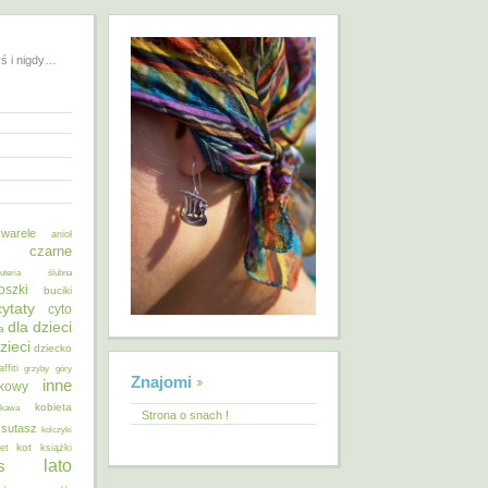
yś i nigdy…
warele
anioł
o czarne
żuteria ślubna
oszki
buciki
cytaty
cyto
dla dzieci
a
zieci
dziecko
affiti
grzyby
góry
Znajomi
inne
ykowy
kobieta
kawa
Strona o snach !
 sutasz
kolczyki
kot
et
książki
lato
s