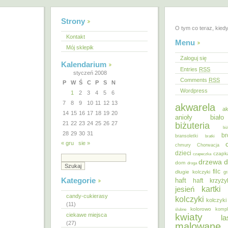
Strony
O tym co teraz, kied
Kontakt
Menu
Mój sklepik
Zaloguj się
Kalendarium
Entries
RSS
styczeń 2008
Comments
RSS
P
W
Ś
C
P
S
N
Wordpress
1
2
3
4
5
6
7
8
9
10
11
12
13
akwarela
ak
14
15
16
17
18
19
20
anioły
biał
21
22
23
24
25
26
27
biżuteria
bi
28
29
30
31
br
bransoletki
bratki
« gru
sie »
chmury
Chorwacja
dzieci
czapk
czapeczka
d
drzewa
dom
droga
filc
długie kolczyki
gr
Kategorie
haft
haft krzyż
kartki
jesień
candy-cukierasy
kolczyki
kolczyki
(11)
kolorowo
ślubne
kompl
ciekawe miejsca
kwiaty
la
(27)
malowane