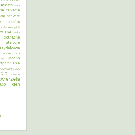
alowane na szkle
miasto
miś
na tablecie
obrusy
owoce
podróże
s
ty dla mnie
ptak
sowane
róża
soutache
starocie
szydełkowe
urodziny
dzieci
wiosna
zywa
spomnienia
ydełkowe
zając
cia
zielone
zwierzęta
atło i cień
iz