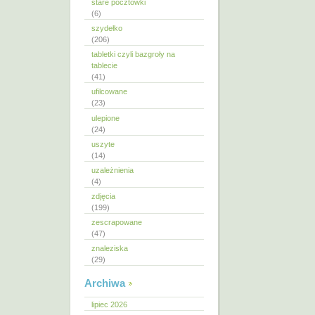
stare pocztówki
(6)
szydełko
(206)
tabletki czyli bazgroły na
tablecie
(41)
ufilcowane
(23)
ulepione
(24)
uszyte
(14)
uzależnienia
(4)
zdjęcia
(199)
zescrapowane
(47)
znaleziska
(29)
Archiwa
lipiec 2026