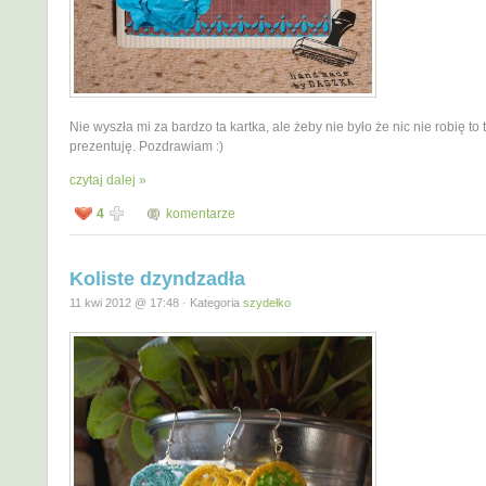
Nie wyszła mi za bardzo ta kartka, ale żeby nie było że nic nie robię to t
prezentuję. Pozdrawiam :)
czytaj dalej »
4
komentarze
Koliste dzyndzadła
11 kwi 2012 @ 17:48 · Kategoria
szydełko