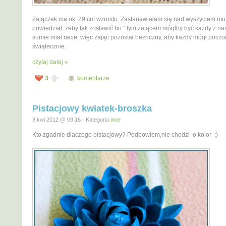
Zajączek ma ok. 29 cm wzrostu. Zastanawiałam się nad wyszyciem mu 
powiedział, żeby tak zostawić bo ” tym zającem mógłby być każdy z nas
sumie miał racje, więc zając pozostał bezoczny, aby każdy mógł poczu
świątecznie.
czytaj dalej »
3
komentarze
Pistacjowy kwiatek-broszka
3 kwi 2012 @ 09:16 · Kategoria
inne
Kto zgadnie dlaczego pistacjowy? Podpowiem,nie chodzi o kolor ;)