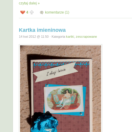
czytaj dalej »
4
komentarze (1)
Kartka imieninowa
14 kwi 2012 @ 11:50 · Kategoria
kartki
,
zescrapowane