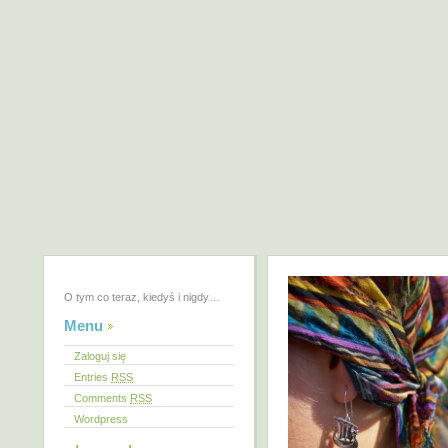
O tym co teraz, kiedyś i nigdy…
Menu
Zaloguj się
Entries
RSS
Comments
RSS
Wordpress