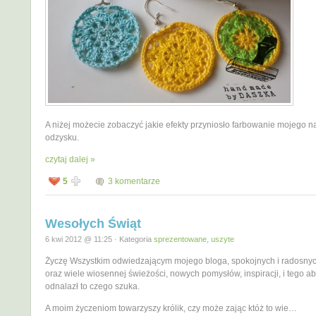
A niżej możecie zobaczyć jakie efekty przyniosło farbowanie mojego n
odzysku.
czytaj dalej »
5
3 komentarze
Wesołych Świąt
6 kwi 2012 @ 11:25 · Kategoria
sprezentowane
,
uszyte
Życzę Wszystkim odwiedzającym mojego bloga, spokojnych i radosnyc
oraz wiele wiosennej świeżości, nowych pomysłów, inspiracji, i tego a
odnalazł to czego szuka.
A moim życzeniom towarzyszy królik, czy może zając któż to wie…