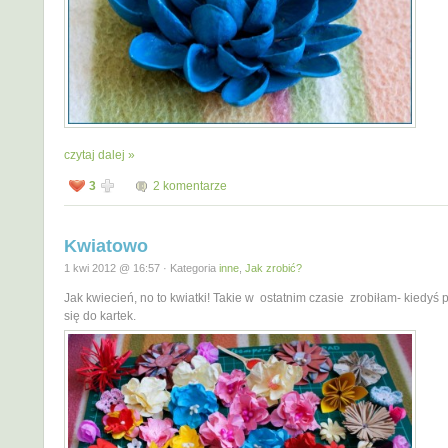
czytaj dalej »
3
2 komentarze
Kwiatowo
1 kwi 2012 @ 16:57 · Kategoria
inne
,
Jak zrobić?
Jak kwiecień, no to kwiatki! Takie w ostatnim czasie zrobiłam- kiedyś
się do kartek.