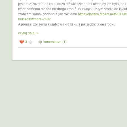
jestem z Poznania i co tu dużo mówić szkoda mi nieco by ich było, no i
które samemu można niedrogo zrobić. W związku z tym środki do kwia
zrobiłam sama- podobnie jak rok temu
https://daszka.dicant.net/2011/
bukiecik/#more-2482
A poniżej zbliżenia kwiatków i krótki kurs jak zrobić takie środki.
czytaj dalej »
3
komentarze (1)