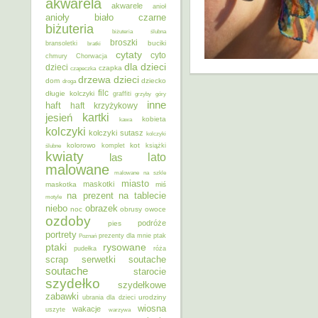
akwarela
akwarele
anioł
anioły
biało czarne
biżuteria
biżuteria ślubna
broszki
buciki
bransoletki
bratki
cytaty
cyto
chmury
Chorwacja
dla dzieci
dzieci
czapka
czapeczka
dzieci
drzewa
dom
dziecko
droga
filc
długie kolczyki
graffiti
grzyby
góry
inne
haft
haft krzyżykowy
kartki
jesień
kobieta
kawa
kolczyki
kolczyki sutasz
kolczyki
kolorowo
kot
ślubne
komplet
książki
kwiaty
lato
las
malowane
malowane na szkle
miasto
maskotki
maskotka
miś
na prezent
na tablecie
motyle
niebo
obrazek
noc
obrusy
owoce
ozdoby
podróże
pies
portrety
Poznań
prezenty dla mnie
ptak
ptaki
rysowane
pudełka
róża
scrap
soutache
serwetki
soutache
starocie
szydełko
szydełkowe
zabawki
urodziny
ubrania dla dzieci
wiosna
wakacje
uszyte
warzywa