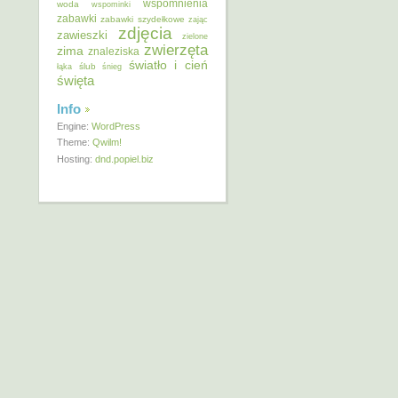
wspomnienia
woda
wspominki
zabawki
zabawki szydełkowe
zając
zdjęcia
zawieszki
zielone
zwierzęta
zima
znaleziska
światło i cień
ślub
łąka
śnieg
święta
Info
Engine:
WordPress
Theme:
Qwilm!
Hosting:
dnd.popiel.biz