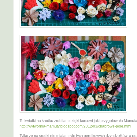
Te kwiatki na środku zrobiłam dzięki kursowi jaki przygotowała Mamut
http://wytwornia-mamuty.blogspot.com/2012/03/chabrowe-pole.html
Tylko,że na środki nie miałam tyle tych perełkowych dzyndzołków, a po