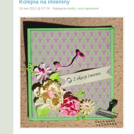
Kolejna na imieniny
16 kwi 2012 @ 07:24 · Kategoria
kartki
,
zescrapowane