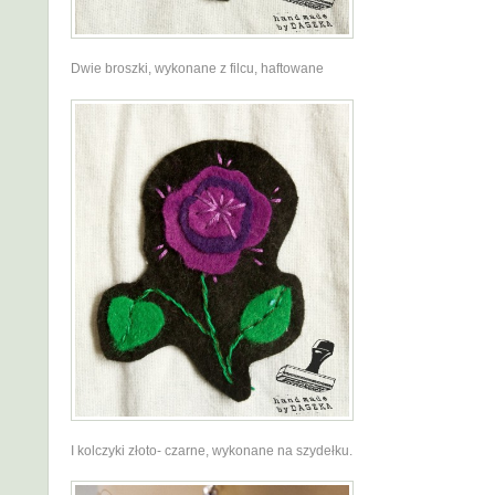
Dwie broszki, wykonane z filcu, haftowane
I kolczyki złoto- czarne, wykonane na szydełku.