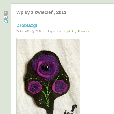
Wpisy z kwiecień, 2012
Drobiazgi
22 kwi 2012 @ 21:05 · Kategoria
inne
,
szydełko
,
ufilcowane