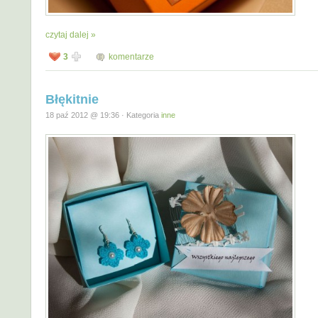
czytaj dalej »
3
komentarze
Błękitnie
18 paź 2012 @ 19:36 · Kategoria
inne