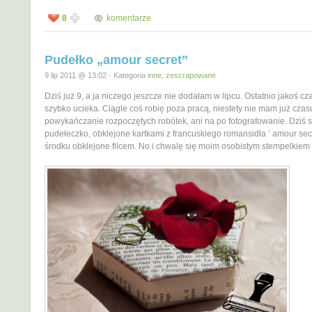
8
komentarze
Pudełko „amour secret”
9 lip 2011 @ 13:02 · Kategoria
inne
,
zescrapowane
Dziś już 9, a ja niczego jeszcze nie dodałam w lipcu. Ostatnio jakoś c
szybko ucieka. Ciągle coś robię poza pracą, niestety nie mam już czas
powykańczanie rozpoczętych robótek, ani na po fotografowanie. Dziś
pudełeczko, obklejone kartkami z francuskiego romansidła ’ amour secr
środku obklejone filcem. No i chwalę się moim osobistym stempelkiem 