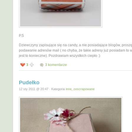
P.S
Dziewczyny zapisujące się na candy, a nie posiadające blogów, prosz
podawanie adresów mail ( no chyba, że takie adresy już posiadam to w
jest to konieczne). Pozdrawiam wszystkich ciepło :)
3
3 komentarze
Pudełko
12 sty 2011 @ 20:47 · Kategoria
inne
,
zescrapowane