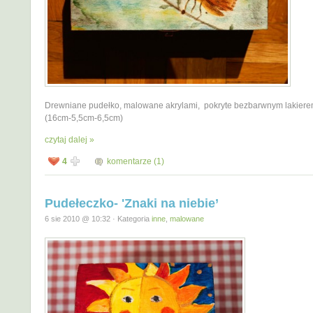
Drewniane pudełko, malowane akrylami, pokryte bezbarwnym lakiere
(16cm-5,5cm-6,5cm)
czytaj dalej »
4
komentarze (1)
Pudełeczko- 'Znaki na niebie’
6 sie 2010 @ 10:32 · Kategoria
inne
,
malowane