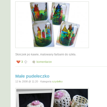
Słoiczek po kawie, malowany farbami do szkła.
3
komentarze
Małe pudełeczko
12 lis 2008 @ 11:20 · Kategoria
szydełko