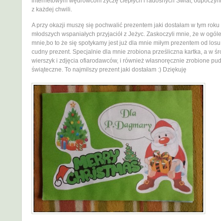
internetowym wędrowcom życzę ciepłych i radosnych Świat, odpoczynk
z każdej chwili.
A przy okazji muszę się pochwalić prezentem jaki dostałam w tym roku
młodszych wspaniałych przyjaciół z Jeżyc. Zaskoczyli mnie, że w ogóle
mnie,bo to że się spotykamy jest już dla mnie miłym prezentem od losu, 
cudny prezent. Specjalnie dla mnie zrobiona prześliczna kartka, a w śr
wierszyk i zdjęcia ofiarodawców, i również własnoręcznie zrobione pu
świąteczne. To najmilszy prezent jaki dostałam :) Dziękuję