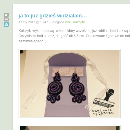
ja to już gdzieś widziałam…
17 sty 2013 @ 16:47 · Kategoria
inne
,
soutache
Kolczyki wykonane wg. wzoru, który wcześniej już robiła, choć i tak są c
Oczywiście haft sutasz, długość ok 6,5 cm. Opakowane i gotowe do od
zamawiającego :)