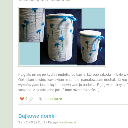
Pałętało mi się po kuchni pudełko po kawie, którego szkoda mi było wy
Obkleiłam je więc, kawałkiem materiału, namalowałam modraki, brzeg
wykończyłam tasiemką i oto nowa wersja pudełka. Będę w nim trzymać
suszoną, z działki, albo jakieś inne różne różności :)
0
komentarze
Bajkowe domki
3 sty 2009 @ 11:31 · Kategoria
malowane