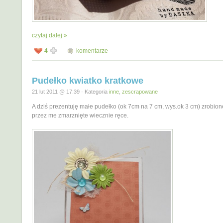
czytaj dalej »
4
komentarze
Pudełko kwiatko kratkowe
21 lut 2011 @ 17:39 · Kategoria
inne
,
zescrapowane
A dziś prezentuję małe pudełko (ok 7cm na 7 cm, wys.ok 3 cm) zrobione
przez me zmarznięte wiecznie ręce.