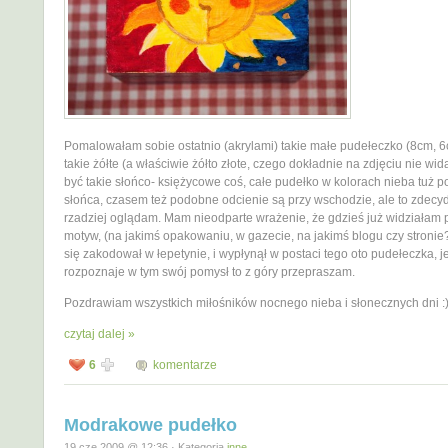
Pomalowałam sobie ostatnio (akrylami) takie małe pudełeczko (8cm, 6
takie żółte (a właściwie żółto złote, czego dokładnie na zdjęciu nie wid
być takie słońco- księżycowe coś, całe pudełko w kolorach nieba tuż 
słońca, czasem też podobne odcienie są przy wschodzie, ale to zdec
rzadziej oglądam. Mam nieodparte wrażenie, że gdzieś już widziałam
motyw, (na jakimś opakowaniu, w gazecie, na jakimś blogu czy stronie
się zakodował w łepetynie, i wypłynął w postaci tego oto pudełeczka, je
rozpoznaje w tym swój pomysł to z góry przepraszam.
Pozdrawiam wszystkich miłośników nocnego nieba i słonecznych dni :
czytaj dalej »
6
komentarze
Modrakowe pudełko
19 cze 2009 @ 12:36 · Kategoria
inne