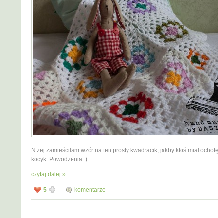
Niżej zamieściłam wzór na ten prosty kwadracik, jakby ktoś miał ochotę 
kocyk. Powodzenia :)
czytaj dalej »
5
komentarze