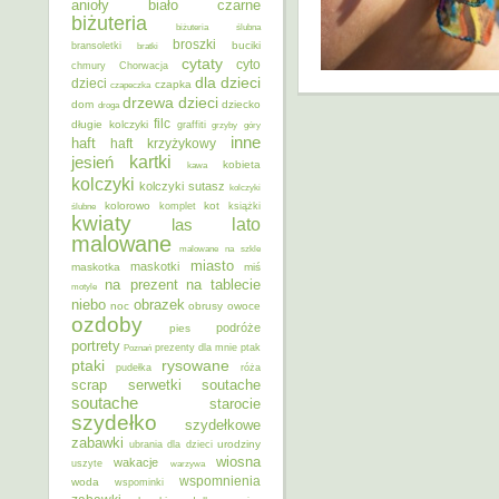
anioły
biało czarne
biżuteria
biżuteria ślubna
broszki
buciki
bransoletki
bratki
cytaty
cyto
chmury
Chorwacja
dla dzieci
dzieci
czapka
czapeczka
dzieci
drzewa
dom
dziecko
droga
filc
długie kolczyki
graffiti
grzyby
góry
inne
haft
haft krzyżykowy
kartki
jesień
kobieta
kawa
kolczyki
kolczyki sutasz
kolczyki
kolorowo
kot
ślubne
komplet
książki
kwiaty
lato
las
malowane
malowane na szkle
miasto
maskotki
maskotka
miś
na prezent
na tablecie
motyle
niebo
obrazek
noc
obrusy
owoce
ozdoby
podróże
pies
portrety
Poznań
prezenty dla mnie
ptak
ptaki
rysowane
pudełka
róża
scrap
soutache
serwetki
soutache
starocie
szydełko
szydełkowe
zabawki
urodziny
ubrania dla dzieci
wiosna
wakacje
uszyte
warzywa
wspomnienia
woda
wspominki