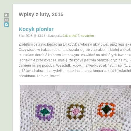
Wpisy z luty, 2015
Kocyk pionier
6 lut 2015 @ 13:18 · Kategoria
Jak zrobić?
,
szydełko
Zrobiłam ostatnio będąc na L4 kocyk z włóczki akrylowej, oraz resztek 
Oczywiście w trakcie robienia okazało się, że zabrakło mi białej włóczk
musiałam dorobić kolorem kremowym- co widać na niektórych kwadraci
jednak nie przeszkadza, myślę, że kocyk jest tym bardziej oryginalny, i
całkiem mi się podoba. Wesolutki kocyk ma wielkość ok 48cm, na 71, z
z 12 kwadratów- na szydełku rzecz jasna, a na końcu całość kilkukrotn
obrobiona. I oto on, taram!