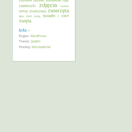
zabawki
zabawki szydełkowe
zając
zdjęcia
zawieszki
zielone
zwierzęta
zima
znaleziska
światło i cień
ślub
łąka
śnieg
święta
Info
Engine:
WordPress
Theme:
Qwilm!
Hosting:
dnd.popiel.biz