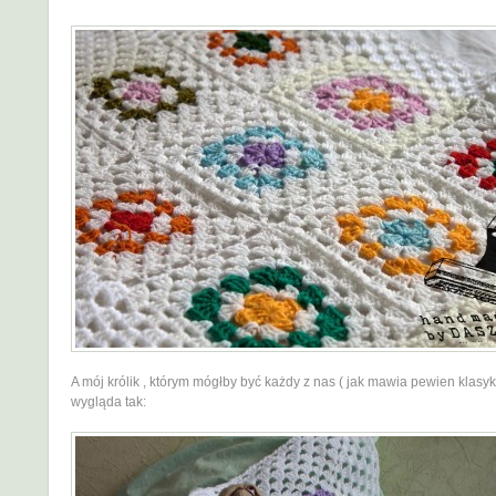
A mój królik , którym mógłby być każdy z nas ( jak mawia pewien klasyk
wygląda tak: