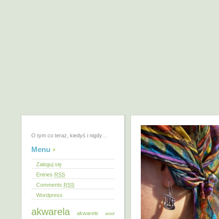
O tym co teraz, kiedyś i nigdy…
Menu
Zaloguj się
Entries
RSS
Comments
RSS
Wordpress
akwarela
akwarele
anioł