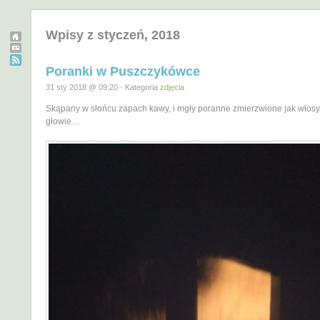
Wpisy z styczeń, 2018
Poranki w Puszczykówce
31 sty 2018 @ 09:20 · Kategoria
zdjęcia
Skąpany w słońcu zapach kawy, i mgły poranne zmierzwione jak włosy
głowie…