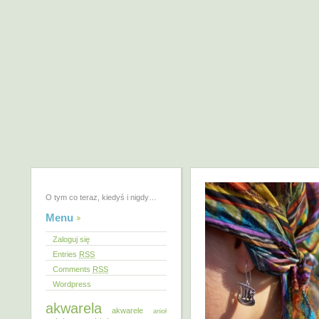
O tym co teraz, kiedyś i nigdy…
Menu
Zaloguj się
Entries
RSS
Comments
RSS
Wordpress
akwarela
akwarele
anioł