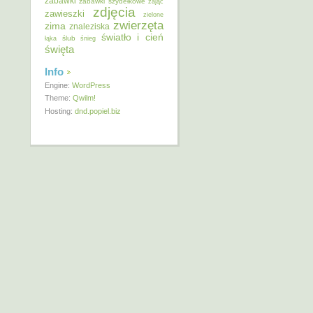
zabawki
zabawki szydełkowe
zając
zdjęcia
zawieszki
zielone
zwierzęta
zima
znaleziska
światło i cień
ślub
łąka
śnieg
święta
Info
Engine:
WordPress
Theme:
Qwilm!
Hosting:
dnd.popiel.biz