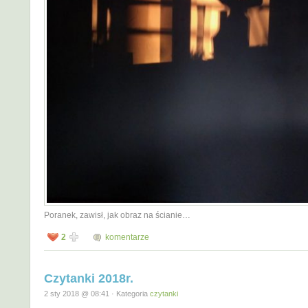
Poranek, zawisł, jak obraz na ścianie…
2
komentarze
Czytanki 2018r.
2 sty 2018 @ 08:41 · Kategoria
czytanki