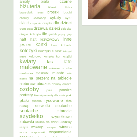
anioły
biało czarne
biżuteria
biżuteria ślubna
broszki
buciki
bransoletki
bratki
cytaty
cyto
chmury
Chorwacja
dla dzieci
dzieci
czapka
czapeczka
dzieci
drzewa
dom
dziecko
droga
filc
długie kolczyki
graffiti
grzyby
góry
inne
haft
haft krzyżykowy
kartki
jesień
kobieta
kawa
kolczyki
kolczyki sutasz
kolczyki
kolorowo
kot
ślubne
komplet
książki
kwiaty
lato
las
malowane
malowane na szkle
miasto
maskotki
maskotka
miś
na prezent
na tablecie
motyle
niebo
obrazek
noc
obrusy
owoce
ozdoby
podróże
pies
portrety
Poznań
prezenty dla mnie
ptak
ptaki
rysowane
pudełka
róża
scrap
soutache
serwetki
soutache
starocie
szydełko
szydełkowe
zabawki
urodziny
ubrania dla dzieci
wiosna
wakacje
uszyte
warzywa
wspomnienia
woda
wspominki