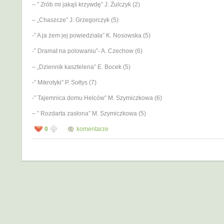
– ” Zrób mi jakąś krzywdę” J. Żulczyk (2)
– „Chaszcze” J. Grzegorczyk (5)
-” A ja żem jej powiedziała” K. Nosowska (5)
-” Dramat na polowaniu”- A. Czechow (6)
– „Dziennik kasztelena” E. Bocek (5)
-” Mikrotyki” P. Sołtys (7)
-” Tajemnica domu Helców” M. Szymiczkowa (6)
– ” Rozdarta zasłona” M. Szymiczkowa (5)
0
komentarze