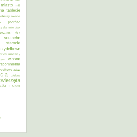
alowane na szkle
miasto
miś
na tablecie
obrusy
owoce
podróże
s
ty dla mnie
ptak
sowane
róża
soutache
starocie
szydełkowe
urodziny
dzieci
wiosna
zywa
spomnienia
ydełkowe
zając
cia
zielone
zwierzęta
atło i cień
iz