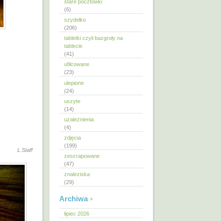
stare pocztówki
(6)
szydełko
(206)
tabletki czyli bazgroły na
tablecie
(41)
ufilcowane
(23)
ulepione
(24)
uszyte
(14)
uzależnienia
(4)
zdjęcia
(199)
L.Staff
zescrapowane
(47)
znaleziska
(29)
Archiwa
lipiec 2026