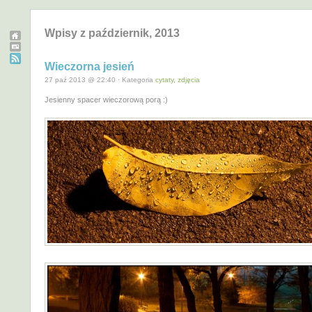
Wpisy z październik, 2013
Wieczorna jesień
27 paź 2013 @ 22:40 · Kategoria
cytaty
,
zdjęcia
Jesienny spacer wieczorową porą :)