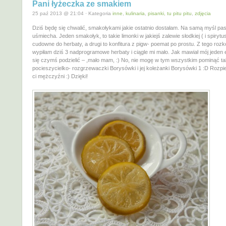
Pani łyżeczka ze smakiem
25 paź 2013 @ 21:04 · Kategoria
inne
,
kulinaria
,
pisanki, tu pitu pitu
,
zdjęcia
Dziś będę się chwalić, smakołykami jakie ostatnio dostałam. Na samą myśl pa
uśmiecha. Jeden smakołyk, to takie limonki w jakiejś zalewie słodkiej ( i spirytu
cudowne do herbaty, a drugi to konfitura z pigw- poemat po prostu. Z tego ro
wypiłam dziś 3 nadprogramowe herbaty i ciągle mi mało. Jak mawiał mój jeden 
się czymś podzielić – ,mało mam, :) No, nie mogę w tym wszystkim pominąć ta
pocieszycielko- rozgrzewaczki Borysówki i jej koleżanki Borysówki 1 :D Rozp
ci mężczyźni :) Dzięki!