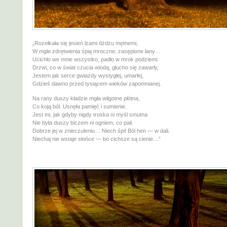
„Rozełkała się jesień łzami dżdżu mętnemi,
W mgle zdrętwienia śpią mroczne, zasępione łany…
Ucichło we mnie wszystko, padło w mrok podziemi.
Drzwi, co w świat czucia wiodą, głucho się zawarły,
Jestem jak serce gwiazdy wystygłej, umarłej,
Gdzieś dawno przed tysiącem wieków zapomnianej.
Na rany duszy kładzie mgła wilgotne płótna,
Co koją ból. Usnęła pamięć i sumienie.
Jest mi, jak gdyby nigdy troska ni myśl smutna
Nie była duszy biczem ni ogniem, co pali.
Dobrze jej w znieczuleniu… Niech śpi! Ból hen — w dali.
Niechaj nie wstaje słońce — bo cichsze są cienie…”