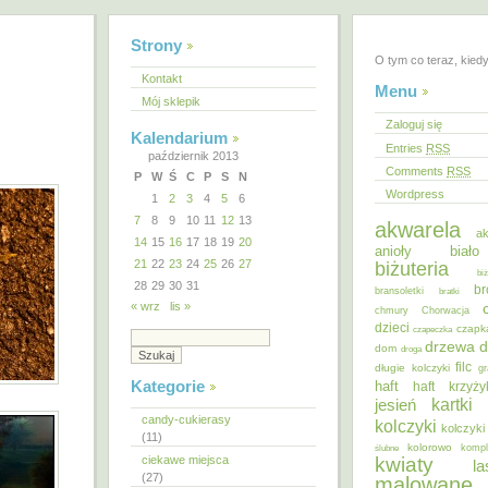
Strony
O tym co teraz, kied
Kontakt
Menu
Mój sklepik
Zaloguj się
Kalendarium
Entries
RSS
październik 2013
Comments
RSS
P
W
Ś
C
P
S
N
Wordpress
1
2
3
4
5
6
7
8
9
10
11
12
13
akwarela
ak
14
15
16
17
18
19
20
anioły
biał
21
22
23
24
25
26
27
biżuteria
bi
28
29
30
31
br
bransoletki
bratki
« wrz
lis »
chmury
Chorwacja
dzieci
czapk
czapeczka
d
drzewa
dom
droga
filc
długie kolczyki
gr
Kategorie
haft
haft krzyż
kartki
jesień
candy-cukierasy
kolczyki
kolczyki
(11)
kolorowo
ślubne
kompl
ciekawe miejsca
kwiaty
la
(27)
malowane