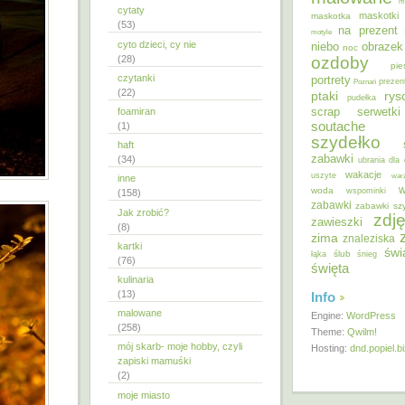
m
cytaty
maskotki
maskotka
(53)
na prezent
motyle
cyto dzieci, cy nie
niebo
obrazek
noc
ozdoby
(28)
pie
czytanki
portrety
Poznań
prezen
(22)
ptaki
ry
pudełka
scrap
foamiran
serwetki
soutache
(1)
szydełko
haft
zabawki
(34)
ubrania dla 
wakacje
uszyte
war
inne
w
woda
wspominki
(158)
zabawki
zabawki sz
Jak zrobić?
zdję
zawieszki
(8)
zima
znaleziska
kartki
świ
ślub
łąka
śnieg
(76)
święta
kulinaria
(13)
Info
malowane
Engine:
WordPress
(258)
Theme:
Qwilm!
mój skarb- moje hobby, czyli
Hosting:
dnd.popiel.b
zapiski mamuśki
(2)
moje miasto