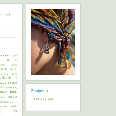
yś i nigdy…
warele
anioł
o czarne
żuteria ślubna
oszki
buciki
cytaty
cyto
dla dzieci
a
zieci
dziecko
affiti
grzyby
góry
Znajomi
inne
ykowy
kobieta
kawa
Strona o snach !
 sutasz
kolczyki
kot
et
książki
lato
s