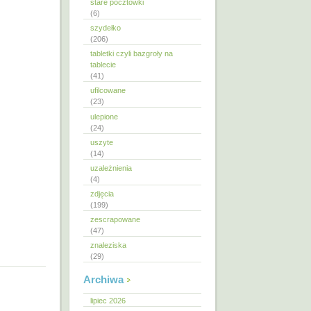
stare pocztówki
(6)
szydełko
(206)
tabletki czyli bazgroły na
tablecie
(41)
ufilcowane
(23)
ulepione
(24)
uszyte
(14)
uzależnienia
(4)
zdjęcia
(199)
zescrapowane
(47)
znaleziska
(29)
Archiwa
lipiec 2026