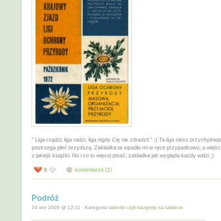
” Liga rządzi, liga radzi, liga nigdy Cię nie zdradzi! ” :) Ta liga nieco przychylni
postrzega płeć brzydszą. Zakładka ta wpadła mi w ręce przypadkowo, a właśc
z jakiejś książki. No i co tu więcej pisać, zakładka jak wygląda każdy widzi ;)
0
komentarze (1)
Podróż
24 wrz 2009 @ 12:11 · Kategoria
tabletki czyli bazgroły na tablecie