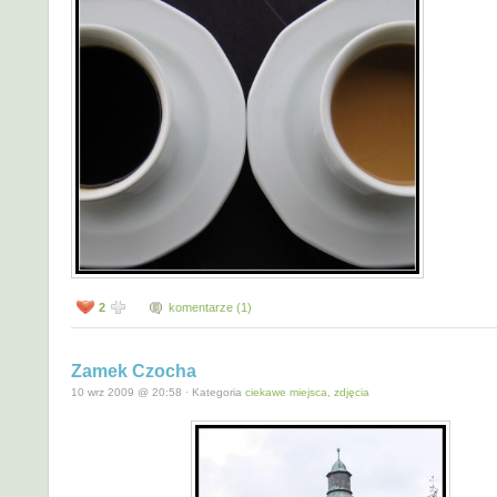
2
komentarze (1)
Zamek Czocha
10 wrz 2009 @ 20:58 · Kategoria
ciekawe miejsca
,
zdjęcia