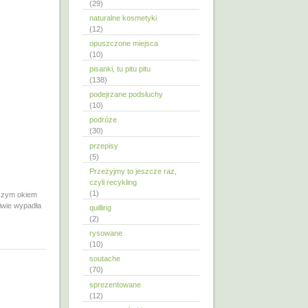
(29)
naturalne kosmetyki
(12)
opuszczone miejsca
(10)
pisanki, tu pitu pitu
(138)
podejrzane podsłuchy
(10)
podróże
(30)
przepisy
(5)
Przeżyjmy to jeszcze raz,
czyli recykling
(1)
ejszym okiem
iwie wypadła
quilling
(2)
rysowane
(10)
soutache
(70)
sprezentowane
(12)