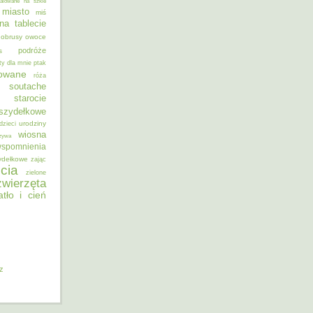
alowane na szkle
miasto
miś
na tablecie
obrusy
owoce
podróże
s
ty dla mnie
ptak
sowane
róża
soutache
starocie
szydełkowe
urodziny
dzieci
wiosna
zywa
spomnienia
ydełkowe
zając
cia
zielone
zwierzęta
atło i cień
iz