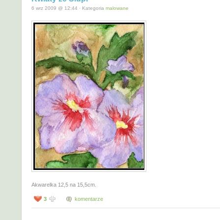
6 wrz 2009 @ 12:44 · Kategoria
malowane
Akwarelka 12,5 na 15,5cm.
3
komentarze