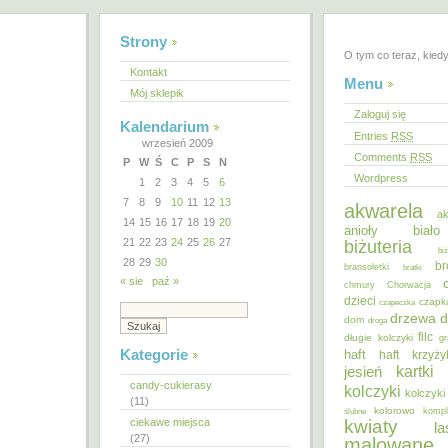
Strony
O tym co teraz, kied
Kontakt
Menu
Mój sklepik
Zaloguj się
Kalendarium
Entries
RSS
wrzesień 2009
Comments
RSS
P
W
Ś
C
P
S
N
Wordpress
1
2
3
4
5
6
7
8
9
10
11
12
13
akwarela
ak
14
15
16
17
18
19
20
anioły
biał
21
22
23
24
25
26
27
biżuteria
bi
28
29
30
br
bransoletki
bratki
« sie
paź »
chmury
Chorwacja
dzieci
czapk
czapeczka
d
drzewa
dom
droga
filc
długie kolczyki
gr
Kategorie
haft
haft krzyż
kartki
jesień
candy-cukierasy
kolczyki
kolczyki
(11)
kolorowo
ślubne
kompl
ciekawe miejsca
kwiaty
la
(27)
malowane