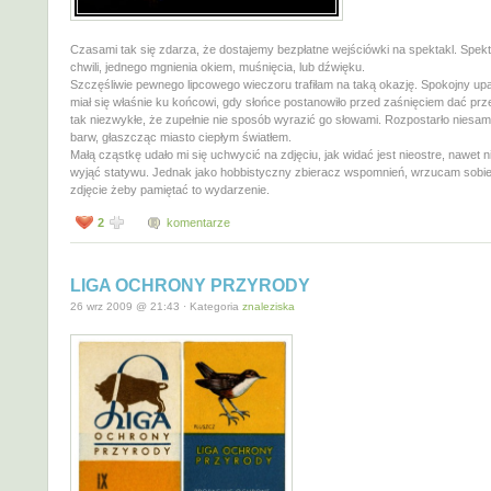
Czasami tak się zdarza, że dostajemy bezpłatne wejściówki na spektakl. Spekt
chwili, jednego mgnienia okiem, muśnięcia, lub dźwięku.
Szczęśliwie pewnego lipcowego wieczoru trafiłam na taką okazję. Spokojny upa
miał się właśnie ku końcowi, gdy słońce postanowiło przed zaśnięciem dać prz
tak niezwykłe, że zupełnie nie sposób wyrazić go słowami. Rozpostarło niesam
barw, głaszcząc miasto ciepłym światłem.
Małą cząstkę udało mi się uchwycić na zdjęciu, jak widać jest nieostre, nawet 
wyjąć statywu. Jednak jako hobbistyczny zbieracz wspomnień, wrzucam sobie 
zdjęcie żeby pamiętać to wydarzenie.
2
komentarze
LIGA OCHRONY PRZYRODY
26 wrz 2009 @ 21:43 · Kategoria
znaleziska