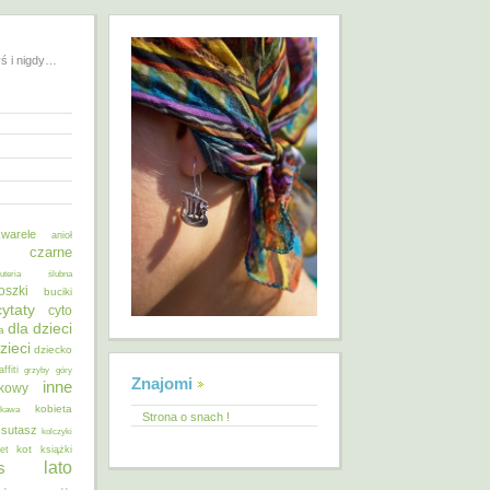
yś i nigdy…
warele
anioł
o czarne
żuteria ślubna
oszki
buciki
cytaty
cyto
dla dzieci
a
zieci
dziecko
affiti
grzyby
góry
Znajomi
inne
ykowy
kobieta
kawa
Strona o snach !
 sutasz
kolczyki
kot
et
książki
lato
s