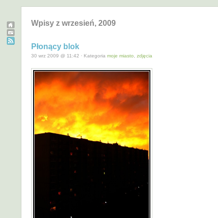
Wpisy z wrzesień, 2009
Płonący blok
30 wrz 2009 @ 11:42 · Kategoria
moje miasto
,
zdjęcia