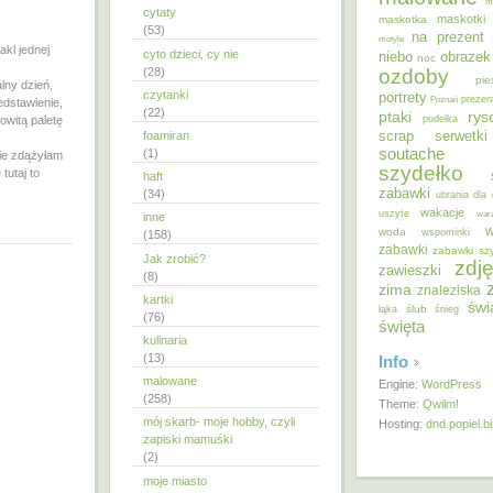
m
cytaty
maskotki
maskotka
(53)
na prezent
motyle
akl jednej
cyto dzieci, cy nie
niebo
obrazek
noc
ozdoby
(28)
pie
lny dzień,
czytanki
portrety
Poznań
prezen
edstawienie,
(22)
ptaki
ry
owitą paletę
pudełka
scrap
foamiran
serwetki
soutache
(1)
nie zdążyłam
szydełko
tutaj to
haft
zabawki
(34)
ubrania dla 
wakacje
uszyte
war
inne
w
woda
wspominki
(158)
zabawki
zabawki sz
Jak zrobić?
zdję
zawieszki
(8)
zima
znaleziska
kartki
świ
ślub
łąka
śnieg
(76)
święta
kulinaria
(13)
Info
malowane
Engine:
WordPress
(258)
Theme:
Qwilm!
mój skarb- moje hobby, czyli
Hosting:
dnd.popiel.b
zapiski mamuśki
(2)
moje miasto