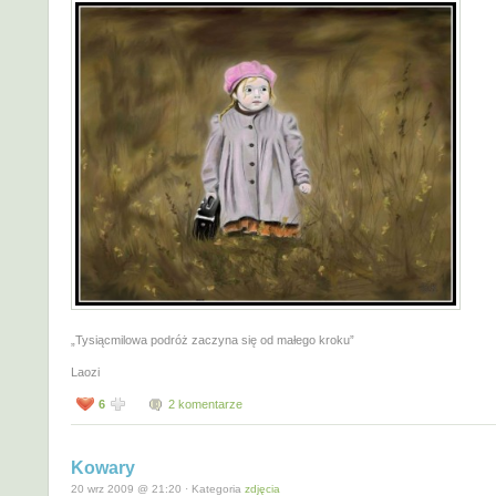
„Tysiącmilowa podróż zaczyna się od małego kroku”
Laozi
6
2 komentarze
Kowary
20 wrz 2009 @ 21:20 · Kategoria
zdjęcia