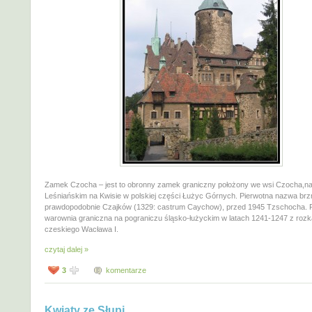
Zamek Czocha – jest to obronny zamek graniczny położony we wsi Czocha,n
Leśniańskim na Kwisie w polskiej części Łużyc Górnych. Pierwotna nazwa brz
prawdopodobnie Czajków (1329: castrum Caychow), przed 1945 Tzschocha. P
warownia graniczna na pograniczu śląsko-łużyckim w latach 1241-1247 z rozk
czeskiego Wacława I.
czytaj dalej »
3
komentarze
Kwiaty ze Słupi