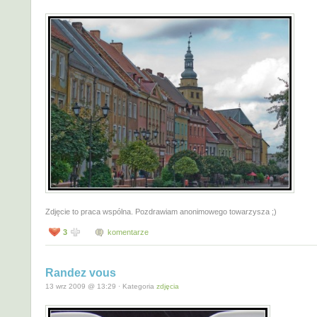
Zdjęcie to praca wspólna. Pozdrawiam anonimowego towarzysza ;)
3
komentarze
Randez vous
13 wrz 2009 @ 13:29 · Kategoria
zdjęcia