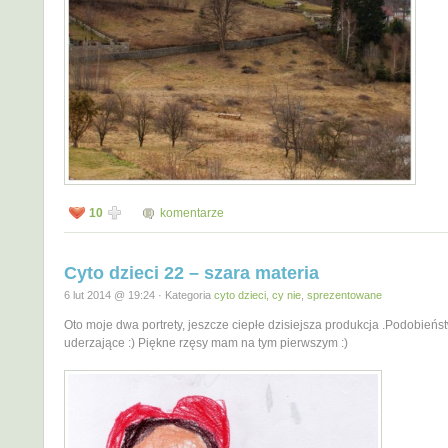
10
komentarze
Cyto dzieci 22 – szara materia
6 lut 2014 @ 19:24 · Kategoria
cyto dzieci, cy nie
,
sprezentowane
Oto moje dwa portrety, jeszcze ciepłe dzisiejsza produkcja .Podobieńs
uderzające :) Piękne rzęsy mam na tym pierwszym :)