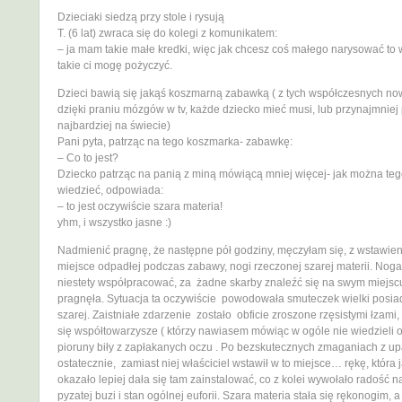
Dzieciaki siedzą przy stole i rysują
T. (6 lat) zwraca się do kolegi z komunikatem:
– ja mam takie małe kredki, więc jak chcesz coś małego narysować to 
takie ci mogę pożyczyć.
Dzieci bawią się jakąś koszmarną zabawką ( z tych współczesnych now
dzięki praniu mózgów w tv, każde dziecko mieć musi, lub przynajmnie
najbardziej na świecie)
Pani pyta, patrząc na tego koszmarka- zabawkę:
– Co to jest?
Dziecko patrząc na panią z miną mówiącą mniej więcej- jak można teg
wiedzieć, odpowiada:
– to jest oczywiście szara materia!
yhm, i wszystko jasne :)
Nadmienić pragnę, że następne pół godziny, męczyłam się, z wstawie
miejsce odpadłej podczas zabawy, nogi rzeczonej szarej materii. Noga
niestety współpracować, za żadne skarby znaleźć się na swym miejsc
pragnęła. Sytuacja ta oczywiście powodowała smuteczek wielki posi
szarej. Zaistniałe zdarzenie zostało obficie zroszone rzęsistymi łzami, 
się współtowarzysze ( którzy nawiasem mówiąc w ogóle nie wiedzieli o
pioruny biły z zapłakanych oczu . Po bezskutecznych zmaganiach z up
ostatecznie, zamiast niej właściciel wstawił w to miejsce… rękę, która j
okazało lepiej dała się tam zainstalować, co z kolei wywołało radość n
pyzatej buzi i stan ogólnej euforii. Szara materia stała się rękonogim, 