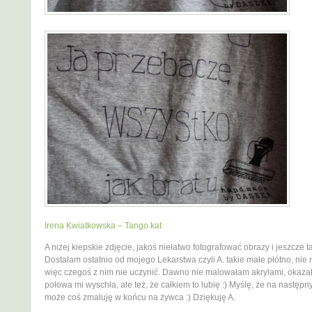
Irena Kwiatkowska – Tango kat
A niżej kiepskie zdjęcie, jakoś niełatwo fotografować obrazy i jeszcze t
Dostałam ostatnio od mojego Lekarstwa czyli A. takie małe płótno, ni
więc czegoś z nim nie uczynić. Dawno nie malowałam akrylami, okazał
połowa mi wyschła, ale też, że całkiem to lubię :) Myślę, że na następ
może coś zmaluję w końcu na żywca :) Dziękuję A.