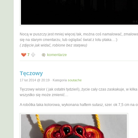
Nocą w puszczy jest mniej więcej tak, można coś namalować, zmalowa
się na starym cmentarzu, lub oglądać świat z lotu ptaka…:)
( zdjęcie jak widać, robione bez statywu)
7
komentarze
Tęczowy
17 lut 2014 @ 20:19 · Kategoria
soutache
Tęczowy wisior ( jak ostatni tydzień), życie cały czas zaskakuje, w kilka
wszystko się może zmienić…
A robótka taka kolorowa, wykonana haftem sutasz, szer. ok 7,5 cm na o