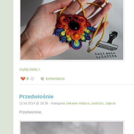
czytaj dalej »
8
komentarze
Przedwiośnie
12 lut 2014 @ 18:36 · Kategoria
ciekawe miejsca
,
podróże
,
zdjęcia
Przedwiośnie.