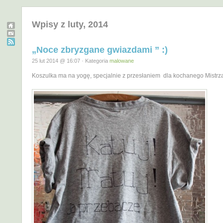
Wpisy z luty, 2014
„Noce zbryzgane gwiazdami ” :)
25 lut 2014 @ 16:07 · Kategoria
malowane
Koszulka ma na yogę, specjalnie z przesłaniem dla kochanego Mistrza