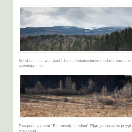
Krótki stan hiperwentylacji( dla nieuświadomionych nadmiar powietrza 
wywołują kaca).
Dwa portrety z baru ” Pod wesołym misiem”. Pijąc grzane winko przygl
temu panu.