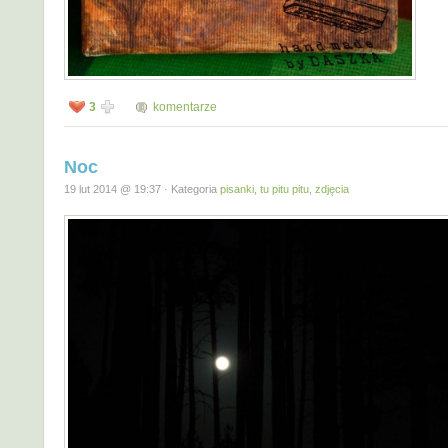
3
komentarze
Noc
19 lut 2014 @ 19:37 · Kategoria
pisanki, tu pitu pitu
,
zdjęcia