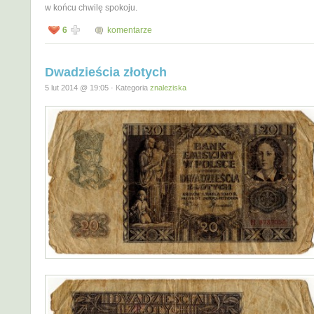
w końcu chwilę spokoju.
6
komentarze
Dwadzieścia złotych
5 lut 2014 @ 19:05 · Kategoria
znaleziska