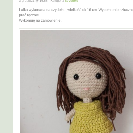
3 gru 2021 @ 16:55 · Kategoria
szydełko
Lalka wykonana na szydełku, wielkość ok 16 cm. Wypełnienie sztuczn
prać ręcznie.
Wykonuję na zamówienie.