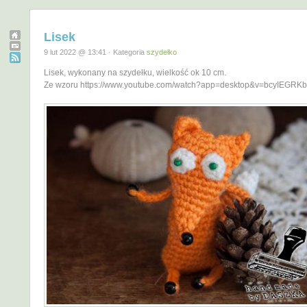
Lisek
9 lut 2022 @ 13:41 · Kategoria
szydełko
Lisek, wykonany na szydełku, wielkość ok 10 cm.
Ze wzoru https://www.youtube.com/watch?app=desktop&v=bcyIEGRK