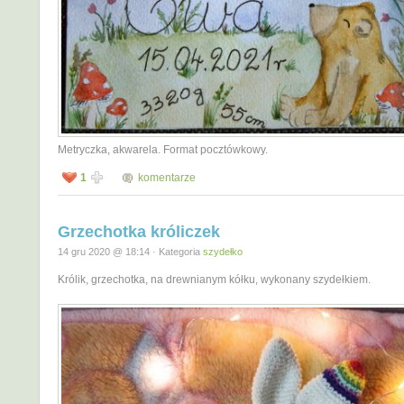
Metryczka, akwarela. Format pocztówkowy.
1
komentarze
Grzechotka króliczek
14 gru 2020 @ 18:14 · Kategoria
szydełko
Królik, grzechotka, na drewnianym kółku, wykonany szydełkiem.