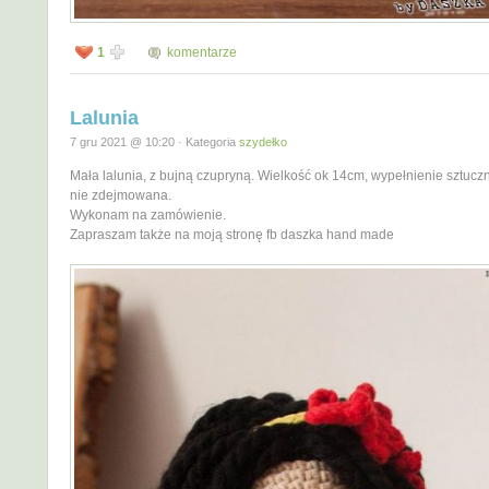
1
komentarze
Lalunia
7 gru 2021 @ 10:20 · Kategoria
szydełko
Mała lalunia, z bujną czupryną. Wielkość ok 14cm, wypełnienie sztucz
nie zdejmowana.
Wykonam na zamówienie.
Zapraszam także na moją stronę fb daszka hand made