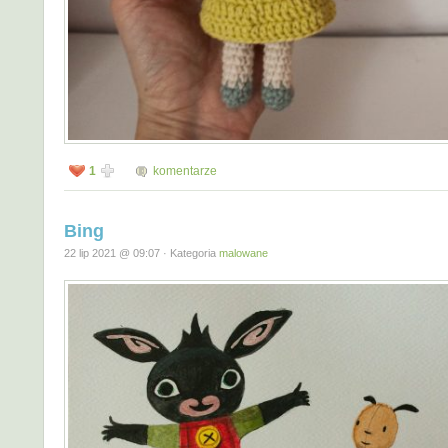
1
komentarze
Bing
22 lip 2021 @ 09:07 · Kategoria
malowane