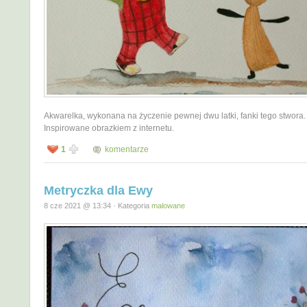
Akwarelka, wykonana na życzenie pewnej dwu latki, fanki tego stwora.
Inspirowane obrazkiem z internetu.
1
komentarze
Metryczka dla Ewy
8 cze 2021 @ 13:34 · Kategoria
malowane