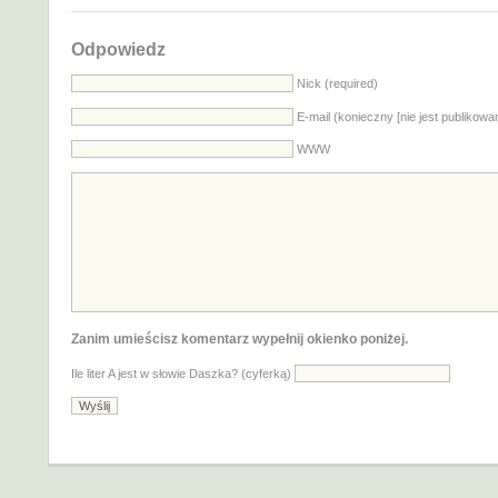
Odpowiedz
Nick (required)
E-mail (konieczny [nie jest publikowa
WWW
Zanim umieścisz komentarz wypełnij okienko poniżej.
Ile liter A jest w słowie Daszka? (cyferką)