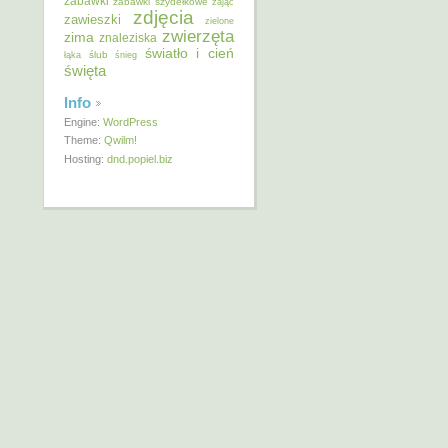
zabawki
zabawki szydełkowe
zając
zdjęcia
zawieszki
zielone
zwierzęta
zima
znaleziska
światło i cień
ślub
łąka
śnieg
święta
Info
Engine:
WordPress
Theme:
Qwilm!
Hosting:
dnd.popiel.biz