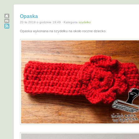
Opaska
20 lis 2019 o godzinie 19:49 · Kategoria
szydełko
Opaska wykonana na szydełku na około roczne dziecko.