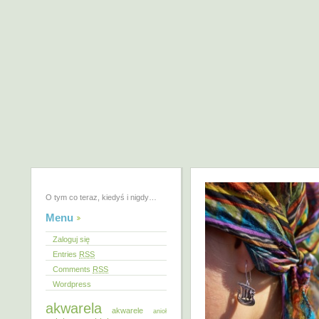
O tym co teraz, kiedyś i nigdy…
Menu
Zaloguj się
Entries
RSS
Comments
RSS
Wordpress
akwarela
akwarele
anioł