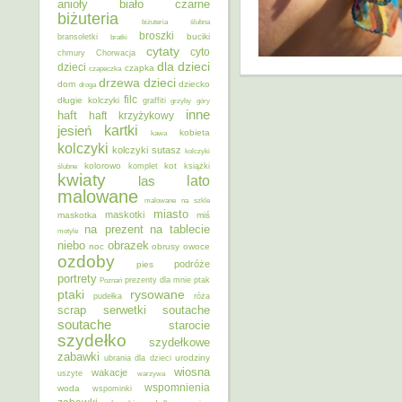
anioły
biało czarne
biżuteria
biżuteria ślubna
broszki
buciki
bransoletki
bratki
cytaty
cyto
chmury
Chorwacja
dla dzieci
dzieci
czapka
czapeczka
dzieci
drzewa
dom
dziecko
droga
filc
długie kolczyki
graffiti
grzyby
góry
inne
haft
haft krzyżykowy
kartki
jesień
kobieta
kawa
kolczyki
kolczyki sutasz
kolczyki
kolorowo
kot
ślubne
komplet
książki
kwiaty
lato
las
malowane
malowane na szkle
miasto
maskotki
maskotka
miś
na prezent
na tablecie
motyle
niebo
obrazek
noc
obrusy
owoce
ozdoby
podróże
pies
portrety
Poznań
prezenty dla mnie
ptak
ptaki
rysowane
pudełka
róża
scrap
soutache
serwetki
soutache
starocie
szydełko
szydełkowe
zabawki
urodziny
ubrania dla dzieci
wiosna
wakacje
uszyte
warzywa
wspomnienia
woda
wspominki