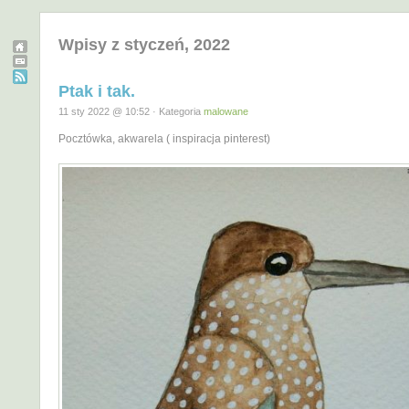
Wpisy z styczeń, 2022
Ptak i tak.
11 sty 2022 @ 10:52 · Kategoria
malowane
Pocztówka, akwarela ( inspiracja pinterest)