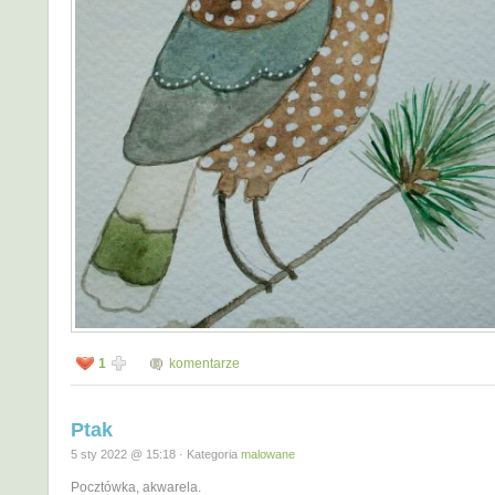
1
komentarze
Ptak
5 sty 2022 @ 15:18 · Kategoria
malowane
Pocztówka, akwarela.