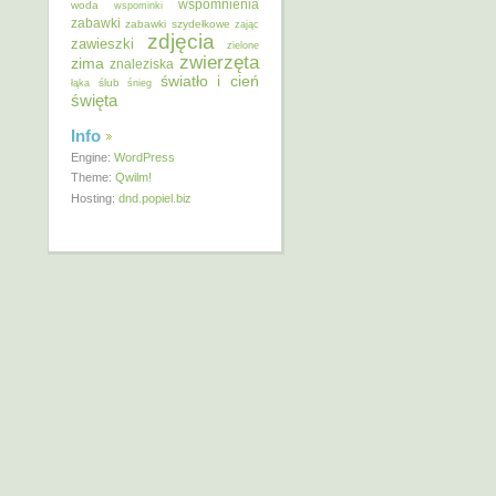
wspomnienia
woda
wspominki
zabawki
zabawki szydełkowe
zając
zdjęcia
zawieszki
zielone
zwierzęta
zima
znaleziska
światło i cień
ślub
łąka
śnieg
święta
Info
Engine:
WordPress
Theme:
Qwilm!
Hosting:
dnd.popiel.biz