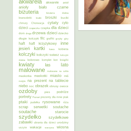
akwarela
akwarele
anioł
anioły
biało czarne
biżuteria
biżuteria ślubna
broszki
buciki
bransoletki
bratki
cytaty
cyto
chmury
Chorwacja
dla dzieci
dzieci
czapka
czapeczka
dzieci
drzewa
dom
dziecko
droga
filc
długie kolczyki
graffiti
grzyby
góry
inne
haft
haft krzyżykowy
kartki
jesień
kobieta
kawa
kolczyki
kolczyki sutasz
kolczyki
kolorowo
kot
ślubne
komplet
książki
kwiaty
lato
las
malowane
malowane na szkle
miasto
maskotki
maskotka
miś
na prezent
na tablecie
motyle
niebo
obrazek
noc
obrusy
owoce
ozdoby
podróże
pies
portrety
Poznań
prezenty dla mnie
ptak
ptaki
rysowane
pudełka
róża
scrap
soutache
serwetki
soutache
starocie
szydełko
szydełkowe
zabawki
urodziny
ubrania dla dzieci
wiosna
wakacje
uszyte
warzywa