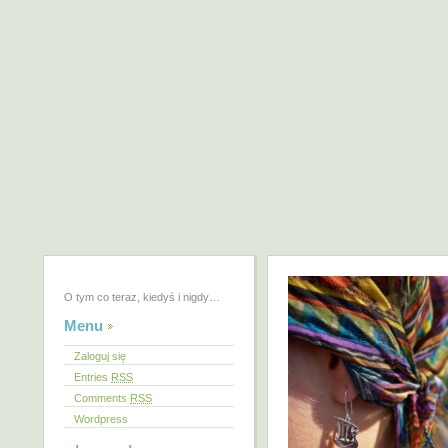
O tym co teraz, kiedyś i nigdy…
Menu
Zaloguj się
Entries
RSS
Comments
RSS
Wordpress