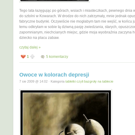
Tego lata łazęgując po górach, wsiach i miasteczkach, pewnego dnia 
do sztolni w Kowarach. W drodze do nich zatrzymały, mnie jednak op
fabryczne budynki. Oczywiście nie mogłabym tam nie wejść, w końcu ju
temu odkryłam w sobie tą dziwną pasję zwiedzania, starych, opuszczo
zapomnianym, niechcianych miejsc, gdzie moja wyobraźnia zaczyna h
dziecko na placu zabaw.
czytaj dalej »
1
5 komentarzy
Owoce w kolorach depresji
7 sie 2009 @ 14:02 · Kategoria
tabletki czyli bazgroły na tablecie