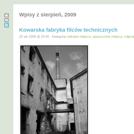
Wpisy z sierpień, 2009
Kowarska fabryka filców technicznych
25 sie 2009 @ 20:45 · Kategoria
ciekawe miejsca
,
opuszczone miejsca
,
zdjęci