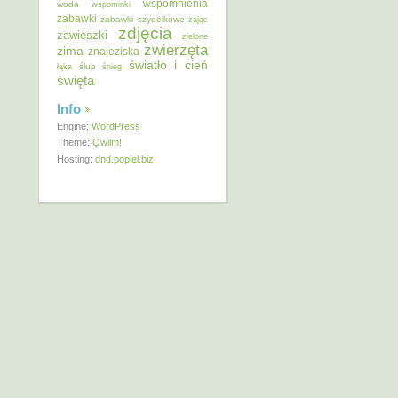
wspomnienia
woda
wspominki
zabawki
zabawki szydełkowe
zając
zdjęcia
zawieszki
zielone
zwierzęta
zima
znaleziska
światło i cień
ślub
łąka
śnieg
święta
Info
Engine:
WordPress
Theme:
Qwilm!
Hosting:
dnd.popiel.biz