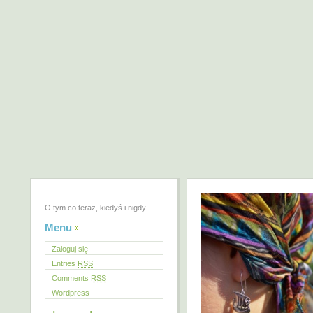
O tym co teraz, kiedyś i nigdy…
Menu
Zaloguj się
Entries
RSS
Comments
RSS
Wordpress