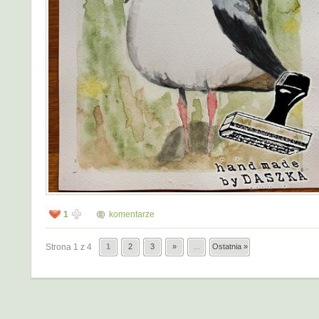
1
komentarze
Strona 1 z 4
1
2
3
»
...
Ostatnia »