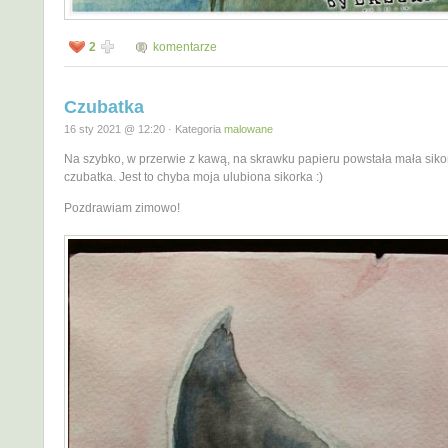
2
komentarze
Czubatka
16 sty 2021 @ 12:20 · Kategoria
malowane
Na szybko, w przerwie z kawą, na skrawku papieru powstała mała sik
czubatka. Jest to chyba moja ulubiona sikorka :)
Pozdrawiam zimowo!