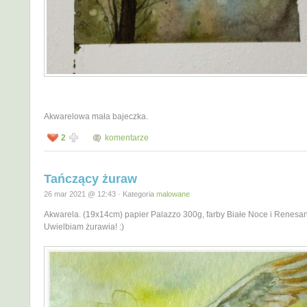
Akwarelowa mała bajeczka.
2
komentarze
Tańczący żuraw
26 mar 2021 @ 12:43 · Kategoria
malowane
Akwarela. (19x14cm) papier Palazzo 300g, farby Białe Noce i Renesan
Uwielbiam żurawia! :)