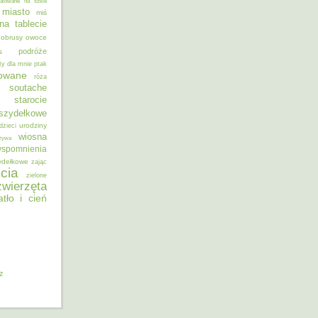
alowane na szkle
miasto
miś
na tablecie
obrusy
owoce
podróże
s
ty dla mnie
ptak
sowane
róża
soutache
starocie
szydełkowe
urodziny
dzieci
wiosna
zywa
spomnienia
ydełkowe
zając
cia
zielone
zwierzęta
atło i cień
iz