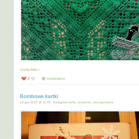
czytaj dalej »
2
komentarze
Bombowe kartki
19 gru 2013 @ 11:55 · Kategoria
kartki
,
soutache
,
zescrapowane