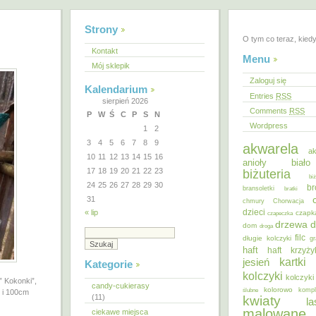
Strony
O tym co teraz, kied
Kontakt
Menu
Mój sklepik
Zaloguj się
Kalendarium
Entries
RSS
sierpień 2026
Comments
RSS
P
W
Ś
C
P
S
N
Wordpress
1
2
3
4
5
6
7
8
9
akwarela
ak
10
11
12
13
14
15
16
anioły
biał
17
18
19
20
21
22
23
biżuteria
bi
24
25
26
27
28
29
30
br
bransoletki
bratki
31
chmury
Chorwacja
dzieci
« lip
czapk
czapeczka
d
drzewa
dom
droga
filc
długie kolczyki
gr
haft
haft krzyż
kartki
jesień
Kategorie
kolczyki
kolczyki
” Kokonki”,
candy-cukierasy
kolorowo
ślubne
kompl
, i 100cm
(11)
kwiaty
la
malowane
ciekawe miejsca