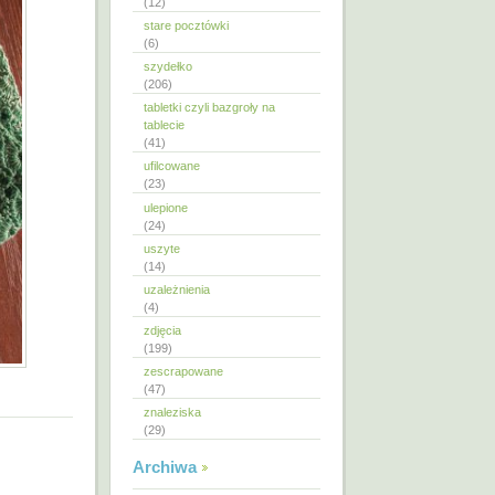
(12)
stare pocztówki
(6)
szydełko
(206)
tabletki czyli bazgroły na
tablecie
(41)
ufilcowane
(23)
ulepione
(24)
uszyte
(14)
uzależnienia
(4)
zdjęcia
(199)
zescrapowane
(47)
znaleziska
(29)
Archiwa