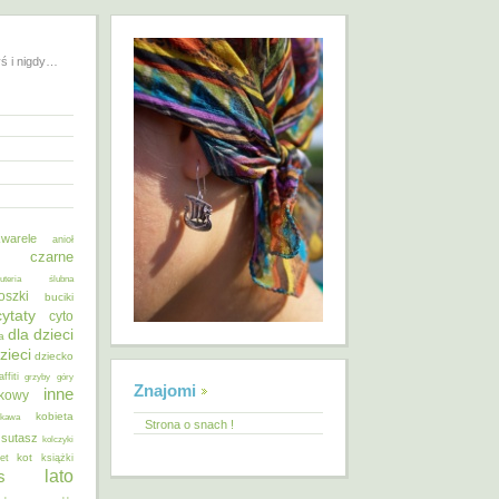
yś i nigdy…
warele
anioł
o czarne
żuteria ślubna
oszki
buciki
cytaty
cyto
dla dzieci
a
zieci
dziecko
affiti
grzyby
góry
Znajomi
inne
ykowy
kobieta
kawa
Strona o snach !
 sutasz
kolczyki
kot
et
książki
lato
s