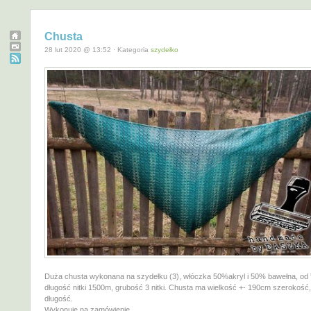
Chusta
28 lut 2020 @ 13:52 · Kategoria
szydełko
Duża chusta wykonana na szydełku (3), włóczka 50%akryl i 50% bawełna, od 
długość nitki 1500m, grubość 3 nitki. Chusta ma wielkość +- 190cm szerokość
długość.
Wykonuję na zamówienie.