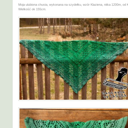
Moja ulubiona chusta, wykonana na szydełku, wzór Klaziena, nitka 1200m, od 
Wielkość ok 155cm.