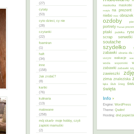
m
(27)
maskotki
maskotka
cytaty
na prezent
motyle
(53)
niebo
obrazek
noc
ozdoby
cyto dzieci, cy nie
pie
(28)
portrety
Poznań
prezen
ptaki
ry
czytanki
pudełka
(22)
scrap
serwetki
soutache
foamiran
szydełko
(1)
zabawki
ubrania dla 
haft
wakacje
uszyte
war
(34)
w
woda
wspominki
inne
zabawki
zabawki sz
(158)
zdję
zawieszki
Jak zrobić?
zima
znaleziska
(8)
świ
ślub
łąka
śnieg
kartki
święta
(76)
Info
kulinaria
(13)
Engine:
WordPress
malowane
Theme:
Qwilm!
(258)
Hosting:
dnd.popiel.b
mój skarb- moje hobby, czyli
zapiski mamuśki
(2)