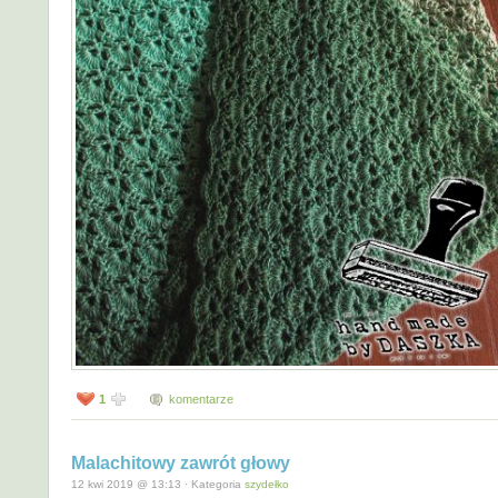
1
komentarze
Malachitowy zawrót głowy
12 kwi 2019 @ 13:13 · Kategoria
szydełko