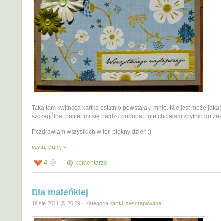
Taka tam kwitnąca kartka ostatnio powstała u mnie. Nie jest może jaka
szczególna, papier mi się bardzo podoba, i nie chciałam zbytnio go zas
Pozdrawiam wszystkich w ten piękny dzień :)
czytaj dalej »
4
komentarze
Dla maleńkiej
19 sie 2011 @ 20:29 · Kategoria
kartki
,
zescrapowane