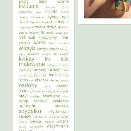
anioły
biało czarne
biżuteria
biżuteria ślubna
broszki
buciki
bransoletki
bratki
cytaty
cyto
chmury
Chorwacja
dla dzieci
dzieci
czapka
czapeczka
dzieci
drzewa
dom
dziecko
droga
filc
długie kolczyki
graffiti
grzyby
góry
inne
haft
haft krzyżykowy
kartki
jesień
kobieta
kawa
kolczyki
kolczyki sutasz
kolczyki
kolorowo
kot
ślubne
komplet
książki
kwiaty
lato
las
malowane
malowane na szkle
miasto
maskotki
maskotka
miś
na prezent
na tablecie
motyle
niebo
obrazek
noc
obrusy
owoce
ozdoby
podróże
pies
portrety
Poznań
prezenty dla mnie
ptak
ptaki
rysowane
pudełka
róża
scrap
soutache
serwetki
soutache
starocie
szydełko
szydełkowe
zabawki
urodziny
ubrania dla dzieci
wiosna
wakacje
uszyte
warzywa
wspomnienia
woda
wspominki