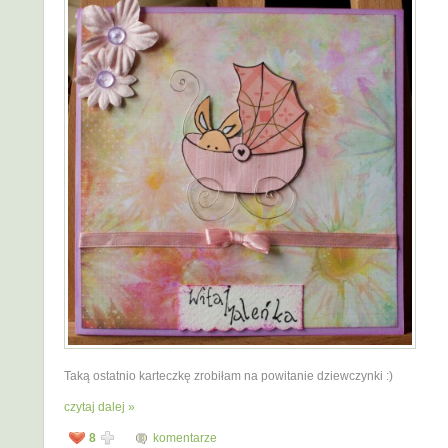
Taką ostatnio karteczkę zrobiłam na powitanie dziewczynki :)
czytaj dalej »
8
komentarze