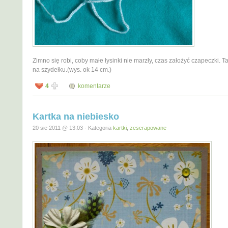
Zimno się robi, coby małe łysinki nie marzły, czas założyć czapeczki. 
na szydełku.(wys. ok 14 cm.)
4
komentarze
Kartka na niebiesko
20 sie 2011 @ 13:03 · Kategoria
kartki
,
zescrapowane