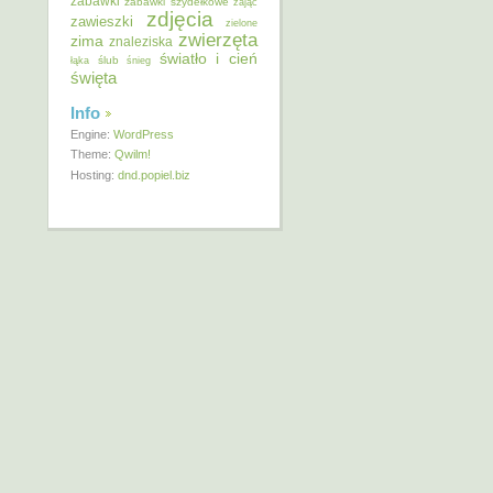
zabawki
zabawki szydełkowe
zając
zdjęcia
zawieszki
zielone
zwierzęta
zima
znaleziska
światło i cień
ślub
łąka
śnieg
święta
Info
Engine:
WordPress
Theme:
Qwilm!
Hosting:
dnd.popiel.biz