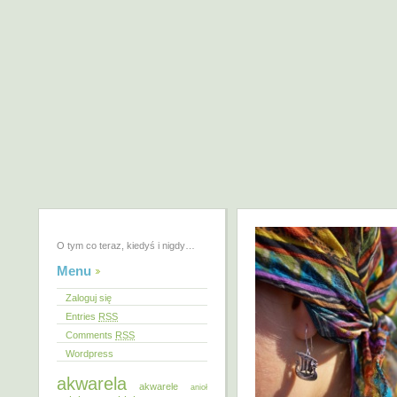
O tym co teraz, kiedyś i nigdy…
Menu
Zaloguj się
Entries
RSS
Comments
RSS
Wordpress
akwarela
akwarele
anioł