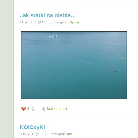
Jak statki na niebie…
14 sie 2011 @ 21:05 · Kategoria
zdjęcia
3
komentarze
KOlCzyKi
8 sie 2011 @ 17:16 · Kategoria
inne