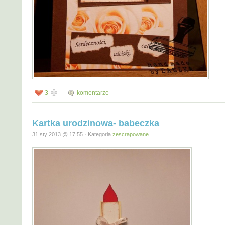
3
komentarze
Kartka urodzinowa- babeczka
31 sty 2013 @ 17:55 · Kategoria
zescrapowane