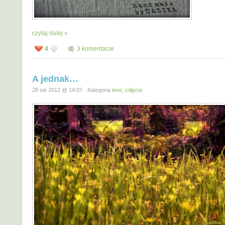
czytaj dalej »
4
3 komentarze
A jednak…
28 sie 2012 @ 14:07 · Kategoria
inne
,
zdjęcia