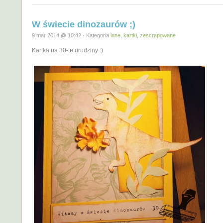
W świecie dinozaurów ;)
9 mar 2014 @ 10:42 · Kategoria
inne
,
kartki
,
zescrapowane
Kartka na 30-te urodziny :)