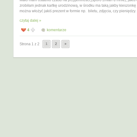
zrobiłam jednak kartkę urodzinową, w środku ma taką jakby kieszonkę 
można włożyć jakiś prezent w formie np. biletu, zdjęcia, czy pieniędzy.
czytaj dalej »
4
komentarze
Strona 1 z 2
1
2
»