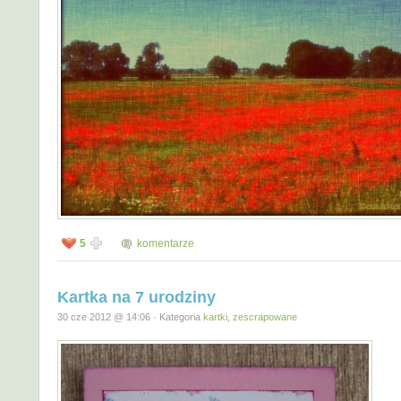
5
komentarze
Kartka na 7 urodziny
30 cze 2012 @ 14:06 · Kategoria
kartki
,
zescrapowane