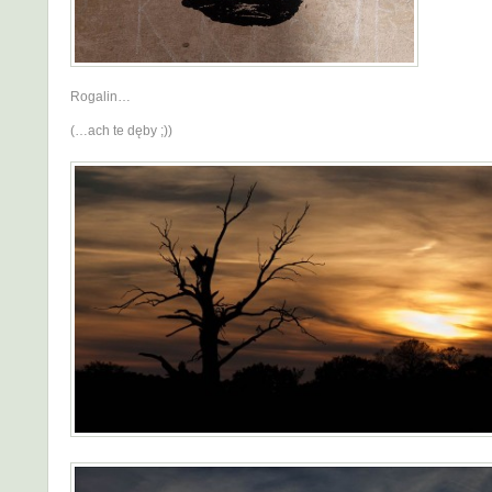
Rogalin…
(…ach te dęby ;))