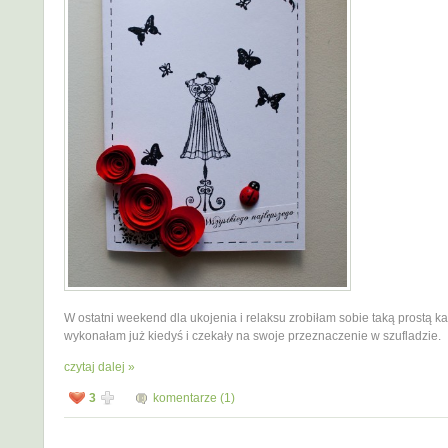
W ostatni weekend dla ukojenia i relaksu zrobiłam sobie taką prostą ka
wykonałam już kiedyś i czekały na swoje przeznaczenie w szufladzie.
czytaj dalej »
3
komentarze (1)