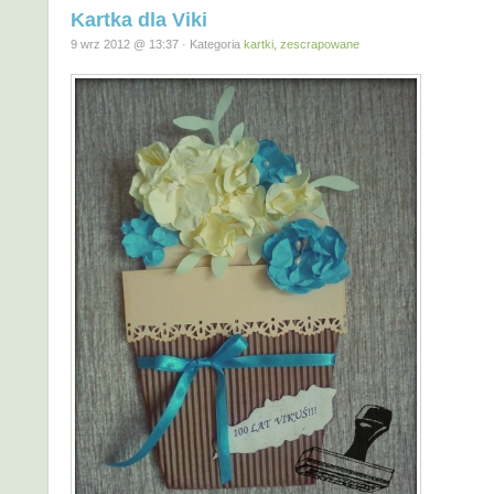
Kartka dla Viki
9 wrz 2012 @ 13:37 · Kategoria
kartki
,
zescrapowane