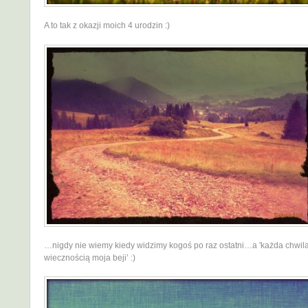
A to tak z okazji moich 4 urodzin :)
…nigdy nie wiemy kiedy widzimy kogoś po raz ostatni…a 'każda chwila
wiecznością moja beji’ :)