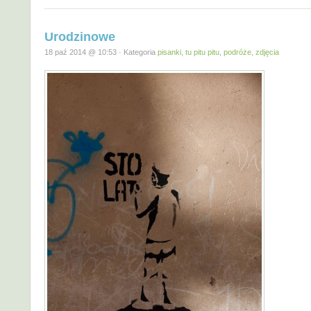
Urodzinowe
18 paź 2014 @ 10:53 · Kategoria
pisanki, tu pitu pitu
,
podróże
,
zdjęcia