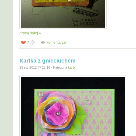
czytaj dalej »
7
komentarze
Kartka z gnieciuchem
23 sty 2012 @ 22:18 · Kategoria
kartki