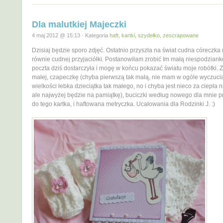
Dla malutkiej Majeczki
4 maj 2012 @ 15:13 · Kategoria
haft
,
kartki
,
szydełko
,
zescrapowane
Dzisiaj będzie sporo zdjęć. Ostatnio przyszła na świat cudna córeczka
równie cudnej przyjaciółki. Postanowiłam zrobić Im małą niespodziankę
poczta dziś dostarczyła i mogę w końcu pokazać światu moje robótki. 
małej, czapeczkę (chyba pierwszą tak małą, nie mam w ogóle wyczuci
wielkości łebka dzieciątka tak małego, no i chyba jest nieco za ciepła n
ale najwyżej będzie na pamiątkę), buciczki według nowego dla mnie pr
do tego kartka, i haftowana metryczka. Ucałowania dla Rodzinki J. :)