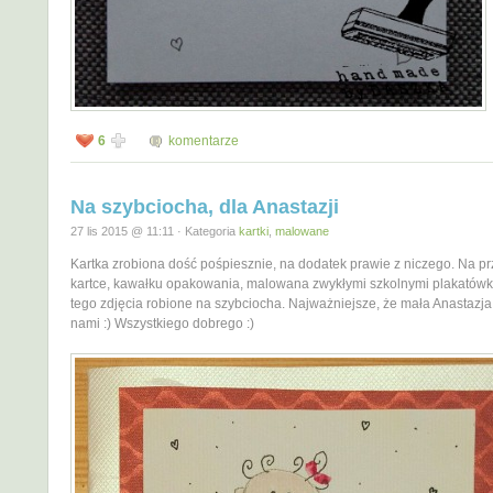
6
komentarze
Na szybciocha, dla Anastazji
27 lis 2015 @ 11:11 · Kategoria
kartki
,
malowane
Kartka zrobiona dość pośpiesznie, na dodatek prawie z niczego. Na p
kartce, kawałku opakowania, malowana zwykłymi szkolnymi plakatów
tego zdjęcia robione na szybciocha. Najważniejsze, że mała Anastazja j
nami :) Wszystkiego dobrego :)