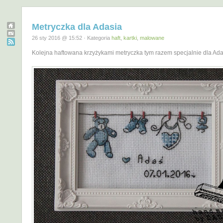
Metryczka dla Adasia
26 sty 2016 @ 15:52 · Kategoria
haft
,
kartki
,
malowane
Kolejna haftowana krzyżykami metryczka tym razem specjalnie dla Adas