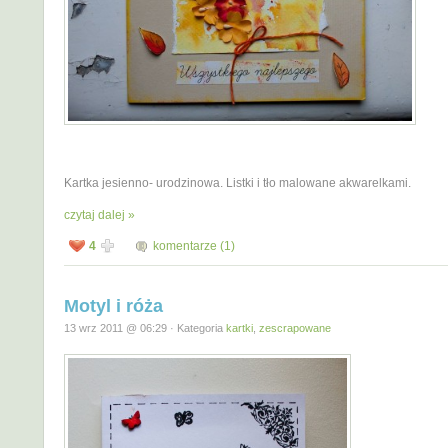
Kartka jesienno- urodzinowa. Listki i tło malowane akwarelkami.
czytaj dalej »
4
komentarze (1)
Motyl i róża
13 wrz 2011 @ 06:29 · Kategoria
kartki
,
zescrapowane