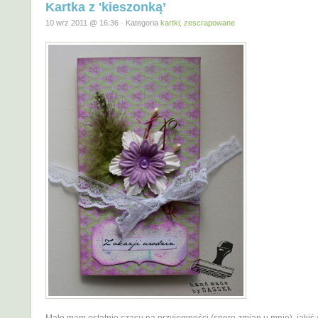
Kartka z 'kieszonką’
10 wrz 2011 @ 16:36 · Kategoria
kartki
,
zescrapowane
Mało mam ostatnio czasu na przyjemności,(sporo zmian u mnie), jakiś