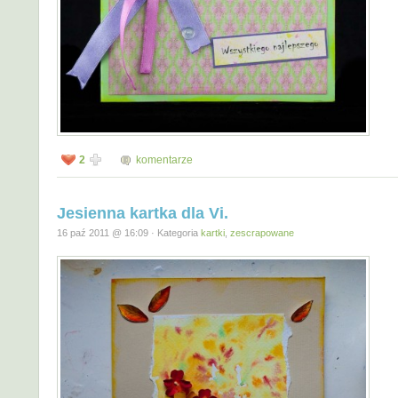
2
komentarze
Jesienna kartka dla Vi.
16 paź 2011 @ 16:09 · Kategoria
kartki
,
zescrapowane