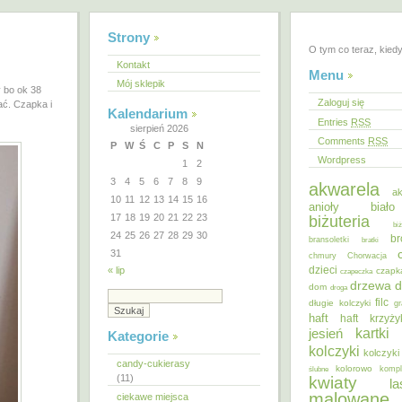
Strony
O tym co teraz, kied
Kontakt
Menu
Mój sklepik
 bo ok 38
Zaloguj się
ać. Czapka i
Kalendarium
Entries
RSS
sierpień 2026
Comments
RSS
P
W
Ś
C
P
S
N
Wordpress
1
2
3
4
5
6
7
8
9
akwarela
ak
10
11
12
13
14
15
16
anioły
biał
17
18
19
20
21
22
23
biżuteria
bi
24
25
26
27
28
29
30
br
bransoletki
bratki
31
chmury
Chorwacja
dzieci
« lip
czapk
czapeczka
d
drzewa
dom
droga
filc
długie kolczyki
gr
haft
haft krzyż
kartki
jesień
Kategorie
kolczyki
kolczyki
candy-cukierasy
kolorowo
ślubne
kompl
(11)
kwiaty
la
malowane
ciekawe miejsca