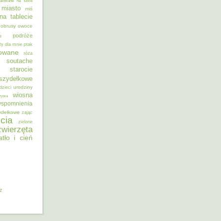
alowane na szkle
miasto
miś
na tablecie
obrusy
owoce
podróże
s
ty dla mnie
ptak
sowane
róża
soutache
starocie
szydełkowe
urodziny
dzieci
wiosna
zywa
spomnienia
ydełkowe
zając
cia
zielone
zwierzęta
atło i cień
iz