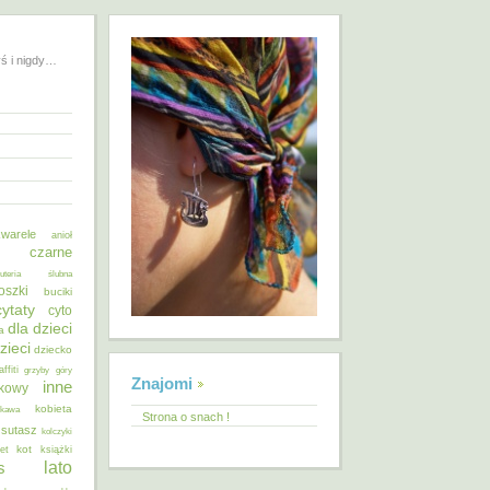
yś i nigdy…
warele
anioł
o czarne
żuteria ślubna
oszki
buciki
cytaty
cyto
dla dzieci
a
zieci
dziecko
affiti
grzyby
góry
Znajomi
inne
ykowy
kobieta
kawa
Strona o snach !
 sutasz
kolczyki
kot
et
książki
lato
s