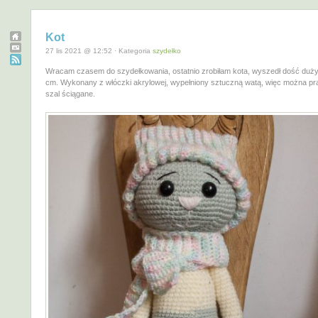
Kot
27 lis 2021 @ 12:52 · Kategoria
szydełko
Wracam czasem do szydełkowania, ostatnio zrobiłam kota, wyszedł dość duży
cm. Wykonany z włóczki akrylowej, wypełniony sztuczną watą, więc można pr
szal ściągane.