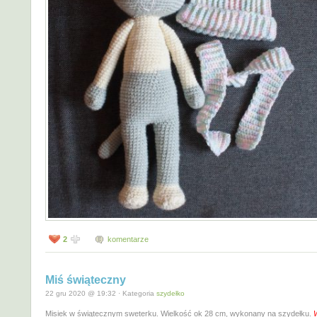
2
komentarze
Miś świąteczny
22 gru 2020 @ 19:32 · Kategoria
szydełko
Misiek w świątecznym sweterku. Wielkość ok 28 cm, wykonany na szydełku.