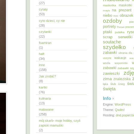
m
(27)
maskotki
maskotka
cytaty
na prezent
motyle
(53)
niebo
obrazek
noc
ozdoby
cyto dzieci, cy nie
pie
(28)
portrety
Poznań
prezen
ptaki
ry
czytanki
pudełka
(22)
scrap
serwetki
soutache
foamiran
szydełko
(1)
zabawki
ubrania dla 
haft
wakacje
uszyte
war
(34)
w
woda
wspominki
inne
zabawki
zabawki sz
(158)
zdję
zawieszki
Jak zrobić?
zima
znaleziska
(8)
świ
ślub
łąka
śnieg
kartki
święta
(76)
Info
kulinaria
(13)
Engine:
WordPress
malowane
Theme:
Qwilm!
(258)
Hosting:
dnd.popiel.b
mój skarb- moje hobby, czyli
zapiski mamuśki
(2)