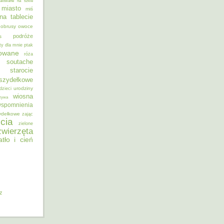
alowane na szkle
miasto
miś
na tablecie
obrusy
owoce
podróże
s
ty dla mnie
ptak
sowane
róża
soutache
starocie
szydełkowe
urodziny
dzieci
wiosna
zywa
spomnienia
ydełkowe
zając
cia
zielone
zwierzęta
atło i cień
iz