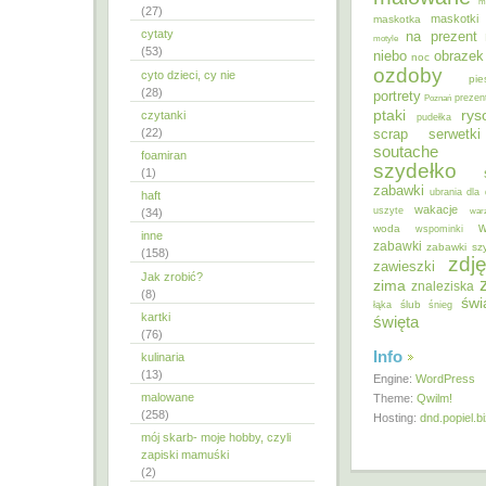
m
(27)
maskotki
maskotka
cytaty
na prezent
motyle
(53)
niebo
obrazek
noc
ozdoby
cyto dzieci, cy nie
pie
(28)
portrety
Poznań
prezen
ptaki
ry
czytanki
pudełka
(22)
scrap
serwetki
soutache
foamiran
szydełko
(1)
zabawki
ubrania dla 
haft
wakacje
uszyte
war
(34)
w
woda
wspominki
inne
zabawki
zabawki sz
(158)
zdję
zawieszki
Jak zrobić?
zima
znaleziska
(8)
świ
ślub
łąka
śnieg
kartki
święta
(76)
Info
kulinaria
(13)
Engine:
WordPress
malowane
Theme:
Qwilm!
(258)
Hosting:
dnd.popiel.b
mój skarb- moje hobby, czyli
zapiski mamuśki
(2)