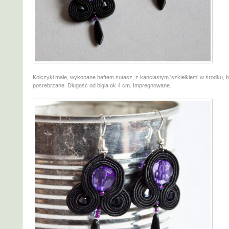
Kolczyki małe, wykonane haftem sutasz, z kanciastym 'szkiełkiem’ w środku, b
posrebrzane. Długość od bigla ok 4 cm. Impregnowane.