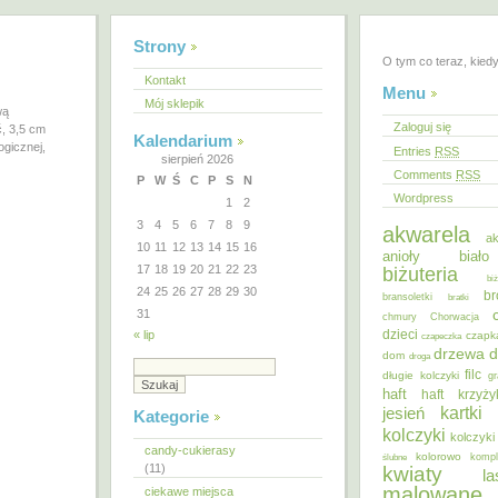
Strony
O tym co teraz, kied
Kontakt
Menu
Mój sklepik
wą
Zaloguj się
ć, 3,5 cm
Kalendarium
ogicznej,
Entries
RSS
sierpień 2026
Comments
RSS
P
W
Ś
C
P
S
N
Wordpress
1
2
3
4
5
6
7
8
9
akwarela
ak
10
11
12
13
14
15
16
anioły
biał
17
18
19
20
21
22
23
biżuteria
bi
24
25
26
27
28
29
30
br
bransoletki
bratki
31
chmury
Chorwacja
dzieci
« lip
czapk
czapeczka
d
drzewa
dom
droga
filc
długie kolczyki
gr
haft
haft krzyż
kartki
jesień
Kategorie
kolczyki
kolczyki
candy-cukierasy
kolorowo
ślubne
kompl
(11)
kwiaty
la
malowane
ciekawe miejsca