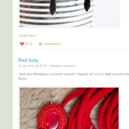
czytaj dalej »
3
komentarze
Red hoty
21 gru 2013 @ 20:37 · Kategoria
soutache
Takie tam Mikołajowo czerwone sutaszki. Długość ok 5,5 cm, bigle posrebrzan
filcem.