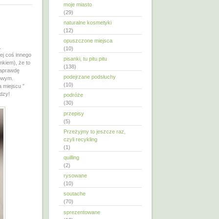
moje miasto
(29)
naturalne kosmetyki
(12)
opuszczone miejsca
.
(10)
ej coś innego
pisanki, tu pitu pitu
mkiem), że to
(138)
 zaprawdę
podejrzane podsłuchy
żowym.
(10)
a miejscu ”
odzy!
podróże
(30)
przepisy
(5)
Przeżyjmy to jeszcze raz,
czyli recykling
(1)
quilling
(2)
rysowane
(10)
soutache
(70)
sprezentowane