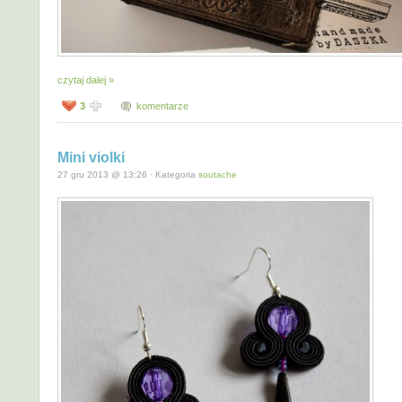
czytaj dalej »
3
komentarze
Mini violki
27 gru 2013 @ 13:26 · Kategoria
soutache