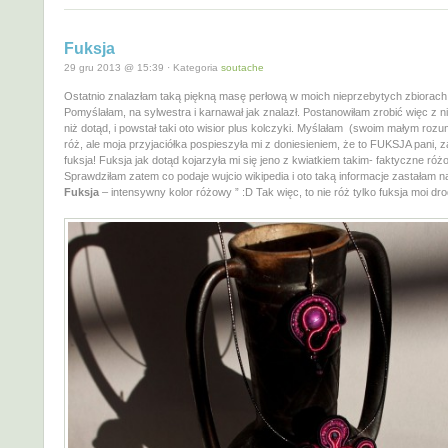
Fuksja
29 gru 2013 @ 15:39 · Kategoria
soutache
Ostatnio znalazłam taką piękną masę perłową w moich nieprzebytych zbiorach
Pomyślałam, na sylwestra i karnawał jak znalazł. Postanowiłam zrobić więc z ni
niż dotąd, i powstał taki oto wisior plus kolczyki. Myślałam (swoim małym rozu
róż, ale moja przyjaciółka pospieszyła mi z doniesieniem, że to FUKSJA pani,
fuksja! Fuksja jak dotąd kojarzyła mi się jeno z kwiatkiem takim- faktyczne ró
Sprawdziłam zatem co podaje wujcio wikipedia i oto taką informacje zastałam n
Fuksja
– intensywny kolor różowy ” :D Tak więc, to nie róż tylko fuksja moi dr