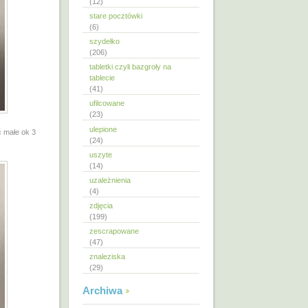
(12)
stare pocztówki
(6)
szydełko
(206)
tabletki czyli bazgroły na
tablecie
(41)
ufilcowane
(23)
ulepione
ć małe ok 3
(24)
uszyte
(14)
uzależnienia
(4)
zdjęcia
(199)
zescrapowane
(47)
znaleziska
(29)
Archiwa