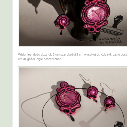
Wisior jest dość duży ok 5 cm szerokości 9 cm wysokości. Kolczyki za to doś
cm długości- bigle posrebrzane.