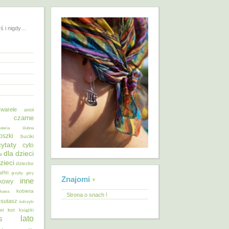
yś i nigdy…
warele
anioł
o czarne
żuteria ślubna
oszki
buciki
cytaty
cyto
dla dzieci
a
zieci
dziecko
affiti
grzyby
góry
Znajomi
inne
ykowy
kobieta
kawa
Strona o snach !
 sutasz
kolczyki
kot
et
książki
lato
s