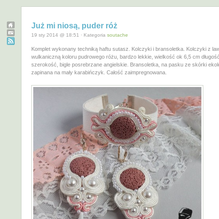
Już mi niosą, puder róż
19 sty 2014 @ 18:51 · Kategoria
soutache
Komplet wykonany techniką haftu sutasz. Kolczyki i bransoletka. Kolczyki z la
wulkaniczną koloru pudrowego różu, bardzo lekkie, wielkość ok 6,5 cm długoś
szerokość, bigle posrebrzane angielskie. Bransoletka, na pasku ze skórki ekol
zapinana na mały karabińczyk. Całość zaimpregnowana.