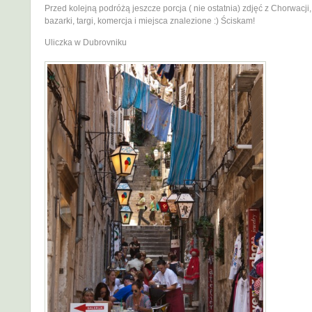
Przed kolejną podróżą jeszcze porcja ( nie ostatnia) zdjęć z Chorwacji
bazarki, targi, komercja i miejsca znalezione :) Ściskam!
Uliczka w Dubrovniku