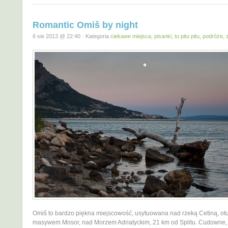
Romantic Omiš by night
6 sie 2013 @ 22:40 · Kategoria
ciekawe miejsca
,
pisanki, tu pitu pitu
,
podróże
,
Omiš to bardzo piękna miejscowość, usytuowana nad rzeką Cetiną, ot
masywem Mosor, nad Morzem Adriatyckim, 21 km od Splitu. Cudowne,