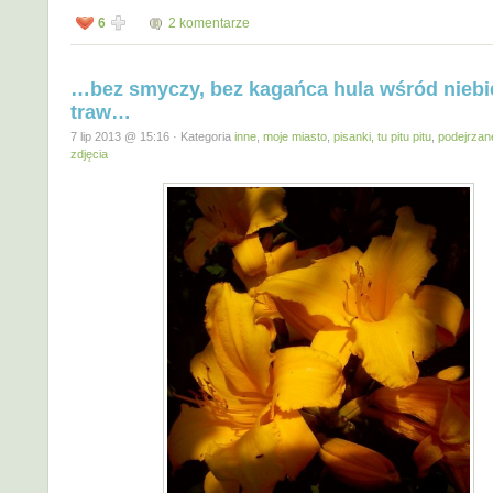
6
2 komentarze
…bez smyczy, bez kagańca hula wśród niebi
traw…
7 lip 2013 @ 15:16 · Kategoria
inne
,
moje miasto
,
pisanki, tu pitu pitu
,
podejrzan
zdjęcia