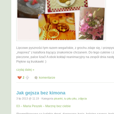
Lipcowe pyszności tym razem wegańskie, z grochu zdaje się, i przepy
„majonez” z kalafiora trącący znakomicie chrzanem. Do tego cukinie i 
pieczone, palce lizać! A obok koktajl reanimacyjny na zespół dnia nas
Piękne są truskawki :)
czytaj dalej »
2
komentarze
Jak gejsza bez kimona
3 lip 2013 @ 11:19 · Kategoria
pisanki, tu pitu pitu
,
zdjęcia
03 – Maria Peszek – Marznę bez ciebie