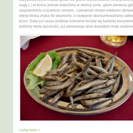
nogę L.) w końcu jednak dotarliśmy w okolicę portu, gdzie pierwszy gł
zaspokoiliśmy oczywiście zimnym , cudownym złotym nektarem (tempe
wtedy bliska chyba 40 stopniom), a następnie skonsumowaliśmy całk
pizze. Dalej już nasze podboje kulinarne toczyły się bardziej korzystn
jedliśmy wiele pyszności, już pierwszego dnia dopadłam moje ulubion
czytaj dalej »