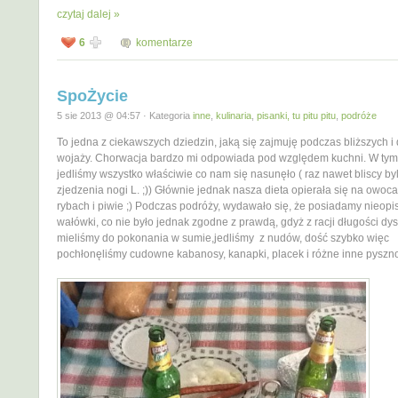
czytaj dalej »
6
komentarze
SpoŻycie
5 sie 2013 @ 04:57 · Kategoria
inne
,
kulinaria
,
pisanki, tu pitu pitu
,
podróże
To jedna z ciekawszych dziedzin, jaką się zajmuję podczas bliższych i
wojaży. Chorwacja bardzo mi odpowiada pod względem kuchni. W tym
jedliśmy wszystko właściwie co nam się nasunęło ( raz nawet bliscy by
zjedzenia nogi L. ;)) Głównie jednak nasza dieta opierała się na owoc
rybach i piwie ;) Podczas podróży, wydawało się, że posiadamy nieopis
wałówki, co nie było jednak zgodne z prawdą, gdyż z racji długości dys
mieliśmy do pokonania w sumie,jedliśmy z nudów, dość szybko więc
pochłonęliśmy cudowne kabanosy, kanapki, placek i różne inne pyszno