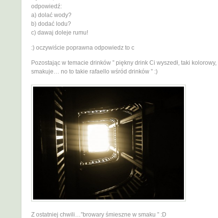
odpowiedź:
a) dolać wody?
b) dodać lodu?
c) dawaj doleje rumu!
:) oczywiście poprawna odpowiedz to c
Pozostając w temacie drinków ” piękny drink Ci wyszedł, taki kolorowy, 
smakuje… no to takie rafaello wśród drinków ” :)
Z ostatniej chwili…”browary śmieszne w smaku ” :D