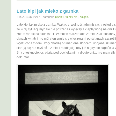
Lato kipi jak mleko z garnka
2 lip 2013 @ 10:17 · Kategoria
pisanki, tu pitu pitu
,
zdjęcia
Lato kipi jak mleko z garnka. Wakacje, wolność administracja osiedla st
że w tej sytuacji myć się nie potrzeba i wyłączyła ciepłą wodę na dni 1
zatem randki na skunksa :P W moich marzeniach zamieszkał ktoś inny,
oknach kwiaty i nie mój cień snuje się wieczorami po ścianach szczęśl
Wyrzucone z domu koty chodzą otumanione słońcem, upojone szumem
starają się nie myśleć o zimie, i modlą się, oby już nigdy nie zagościła 
Sny o tęsknocie, osiadają pod powiekami na długie dni… nie mam siły
odkurzać…