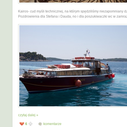
Kairos- cud myśli technicznej, na którym spędziliśmy niezapomniany d
Pozdrowienia dla Stefana i Dauda, no i dla poszukiwaczki wc w zamraż
czytaj dalej »
6
komentarze