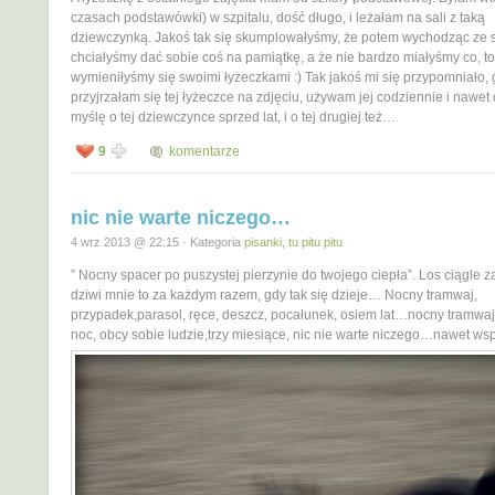
czasach podstawówki) w szpitalu, dość długo, i leżałam na sali z taką
dziewczynką. Jakoś tak się skumplowałyśmy, że potem wychodząc ze s
chciałyśmy dać sobie coś na pamiątkę, a że nie bardzo miałyśmy co, to
wymieniłyśmy się swoimi łyżeczkami :) Tak jakoś mi się przypomniało,
przyjrzałam się tej łyżeczce na zdjęciu, używam jej codziennie i nawe
myślę o tej dziewczynce sprzed lat, i o tej drugiej też…
9
komentarze
nic nie warte niczego…
4 wrz 2013 @ 22:15 · Kategoria
pisanki, tu pitu pitu
” Nocny spacer po puszystej pierzynie do twojego ciepła”. Los ciągle z
dziwi mnie to za każdym razem, gdy tak się dzieje… Nocny tramwaj,
przypadek,parasol, ręce, deszcz, pocałunek, osiem lat…nocny tramwaj
noc, obcy sobie ludzie,trzy miesiące, nic nie warte niczego…nawet 