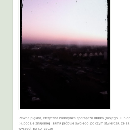
Pewna piękna, eteryczna blondynka sporządza drinka (mojego ulubio
;)), podaje znajomej i sama próbuje swojego, po czym stwierdza, że za 
wyszedł, na co rzecze