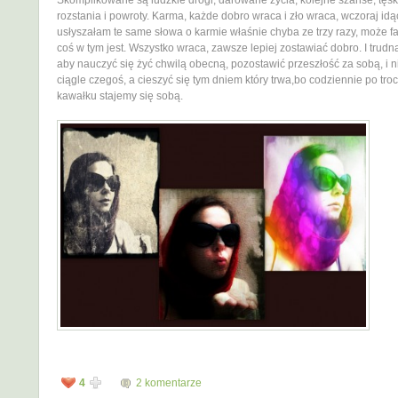
Skomplikowane są ludzkie drogi, darowane życia, kolejne szanse, tęsk
rozstania i powroty. Karma, każde dobro wraca i zło wraca, wczoraj idą
usłyszałam te same słowa o karmie właśnie chyba ze trzy razy, może f
coś w tym jest. Wszystko wraca, zawsze lepiej zostawiać dobro. I trudn
aby nauczyć się żyć chwilą obecną, pozostawić przeszłość za sobą, i 
ciągle czegoś, a cieszyć się tym dniem który trwa,bo codziennie po tro
kawałku stajemy się sobą.
4
2 komentarze