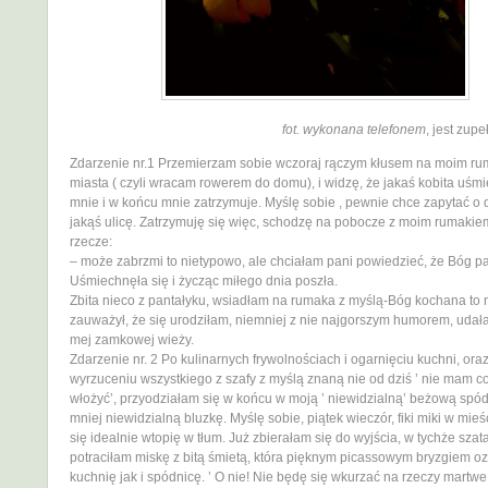
fot. wykonana telefonem
, jest zupe
Zdarzenie nr.1 Przemierzam sobie wczoraj rączym kłusem na moim rum
miasta ( czyli wracam rowerem do domu), i widzę, że jakaś kobita uśmi
mnie i w końcu mnie zatrzymuje. Myślę sobie , pewnie chce zapytać o 
jakąś ulicę. Zatrzymuję się więc, schodzę na pobocze z moim rumakiem
rzecze:
– może zabrzmi to nietypowo, ale chciałam pani powiedzieć, że Bóg p
Uśmiechnęła się i życząc miłego dnia poszła.
Zbita nieco z pantałyku, wsiadłam na rumaka z myślą-Bóg kochana to 
zauważył, że się urodziłam, niemniej z nie najgorszym humorem, udał
mej zamkowej wieży.
Zdarzenie nr. 2 Po kulinarnych frywolnościach i ogarnięciu kuchni, ora
wyrzuceniu wszystkiego z szafy z myślą znaną nie od dziś ’ nie mam co
włożyć’, przyodziałam się w końcu w moją ’ niewidzialną’ beżową spódn
mniej niewidzialną bluzkę. Myślę sobie, piątek wieczór, fiki miki w mieśc
się idealnie wtopię w tłum. Już zbierałam się do wyjścia, w tychże szat
potraciłam miskę z bitą śmietą, która pięknym picassowym bryzgiem o
kuchnię jak i spódnicę. ’ O nie! Nie będę się wkurzać na rzeczy martwe