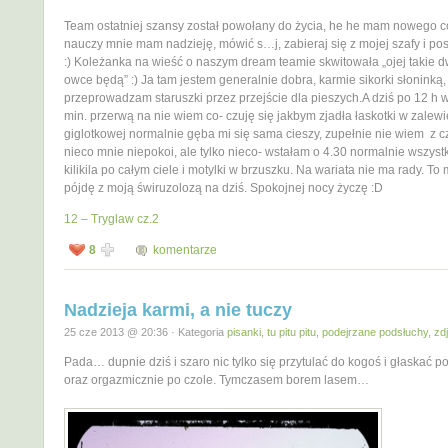
Team ostatniej szansy został powołany do życia, he he mam nowego c
nauczy mnie mam nadzieję, mówić s…j, zabieraj się z mojej szafy i pos
:) Koleżanka na wieść o naszym dream teamie skwitowała „ojej takie d
owce będą” :) Ja tam jestem generalnie dobra, karmie sikorki słoninką, 
przeprowadzam staruszki przez przejście dla pieszych.A dziś po 12 h w
min. przerwą na nie wiem co- czuję się jakbym zjadła łaskotki w zalewi
giglotkowej normalnie gęba mi się sama cieszy, zupełnie nie wiem z 
nieco mnie niepokoi, ale tylko nieco- wstałam o 4.30 normalnie wszys
kilikila po całym ciele i motylki w brzuszku. Na wariata nie ma rady. To 
pójdę z moją świruzolozą na dziś. Spokojnej nocy życzę :D
12 – Tryglaw cz.2
8
komentarze
Nadzieja karmi, a nie tuczy
25 cze 2013 @ 20:36 · Kategoria
pisanki, tu pitu pitu
,
podejrzane podsłuchy
,
zd
Pada… dupnie dziś i szaro nic tylko się przytulać do kogoś i głaskać p
oraz orgazmicznie po czole. Tymczasem borem lasem…