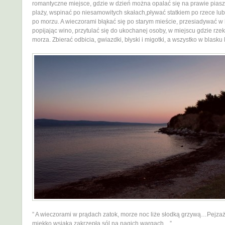
romantyczne miejsce, gdzie w dzień można opalać się na prawie piasz
plaży, wspinać po niesamowitych skałach,pływać statkiem po rzece lu
po morzu. A wieczorami błąkać się po starym mieście, przesiadywać w
popijając wino, przytulać się do ukochanej osoby, w miejscu gdzie rz
morza. Zbierać odbicia, gwiazdki, błyski i migotki, a wszystko w blasku 
” A wieczorami w prądach zatok, morze noc liże słodką grzywą…Pejza
miękko wsiąka,zakrzepła sól na nagich wargach…”