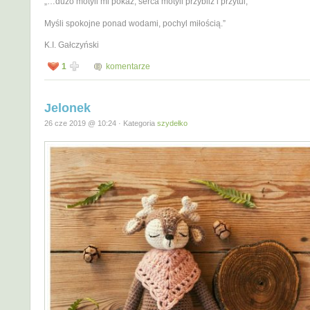
„…dużo motyli mi pokaż, serca motyli przybliż i przytul,
Myśli spokojne ponad wodami, pochyl miłością.”
K.I. Gałczyński
1
komentarze
Jelonek
26 cze 2019 @ 10:24 · Kategoria
szydełko