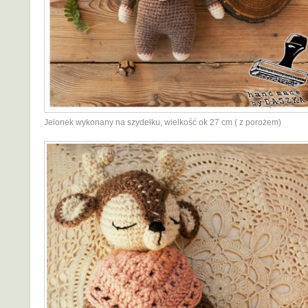
Jelonek wykonany na szydełku, wielkość ok 27 cm ( z porożem)