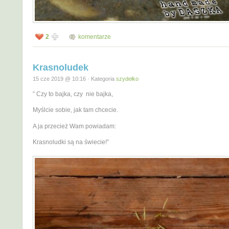
2
komentarze
Krasnoludek
15 cze 2019 @ 10:16 · Kategoria
szydełko
” Czy to bajka, czy nie bajka,
Myślcie sobie, jak tam chcecie.
A ja przecież Wam powiadam:
Krasnoludki są na świecie!”