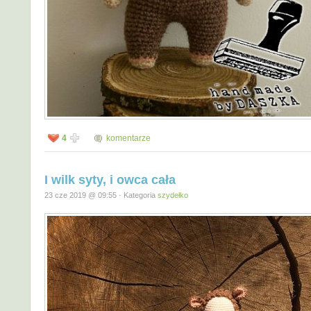
4
komentarze
I wilk syty, i owca cała
23 cze 2019 @ 09:55 · Kategoria
szydełko