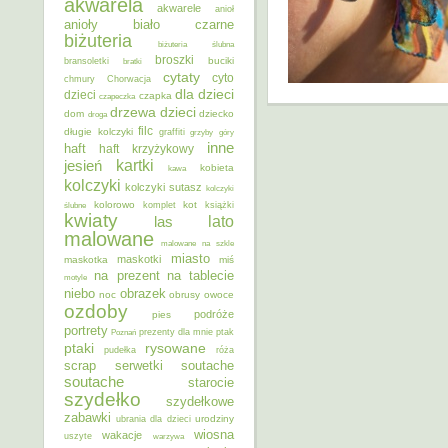
akwarela
akwarele
anioł
anioły
biało czarne
biżuteria
biżuteria ślubna
broszki
buciki
bransoletki
bratki
cytaty
cyto
chmury
Chorwacja
dla dzieci
dzieci
czapka
czapeczka
dzieci
drzewa
dom
dziecko
droga
filc
długie kolczyki
graffiti
grzyby
góry
inne
haft
haft krzyżykowy
kartki
jesień
kobieta
kawa
kolczyki
kolczyki sutasz
kolczyki
kolorowo
kot
ślubne
komplet
książki
kwiaty
lato
las
malowane
malowane na szkle
miasto
maskotki
maskotka
miś
na prezent
na tablecie
motyle
niebo
obrazek
noc
obrusy
owoce
ozdoby
podróże
pies
portrety
Poznań
prezenty dla mnie
ptak
ptaki
rysowane
pudełka
róża
scrap
soutache
serwetki
soutache
starocie
szydełko
szydełkowe
zabawki
urodziny
ubrania dla dzieci
wiosna
wakacje
uszyte
warzywa