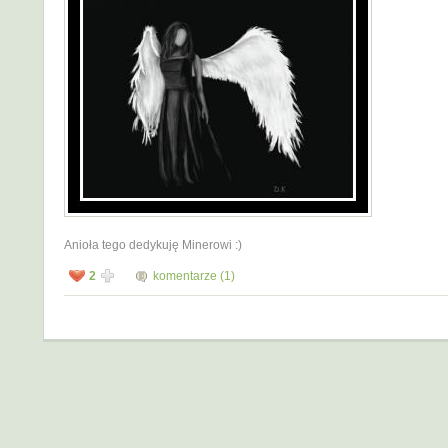
Anioła tego dedykuję Minerowi :)
2
komentarze (1)