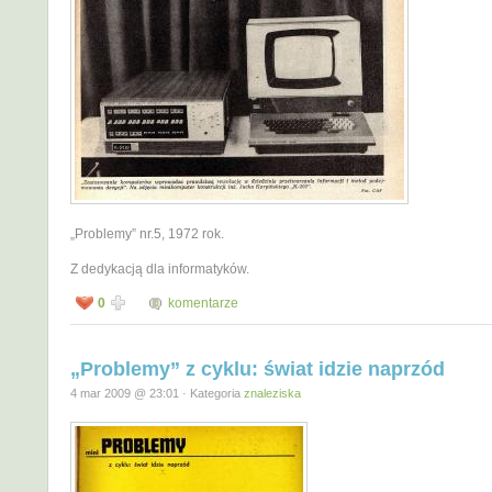
„Problemy” nr.5, 1972 rok.
Z dedykacją dla informatyków.
0
komentarze
„Problemy” z cyklu: świat idzie naprzód
4 mar 2009 @ 23:01 · Kategoria
znaleziska