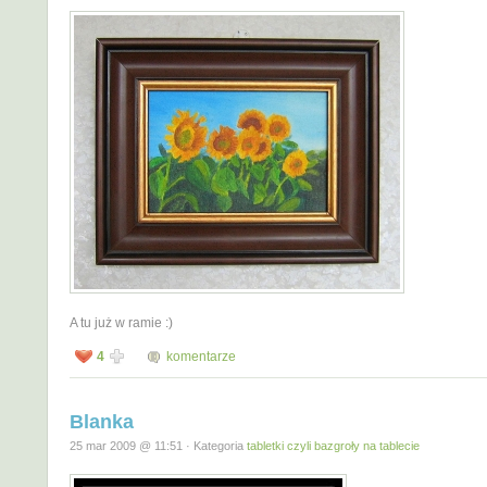
A tu już w ramie :)
4
komentarze
Blanka
25 mar 2009 @ 11:51 · Kategoria
tabletki czyli bazgroły na tablecie