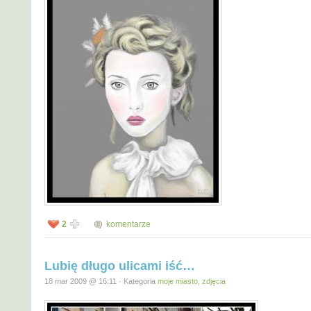
2
komentarze
Lubię długo ulicami iść…
18 mar 2009 @ 16:11 · Kategoria
moje miasto
,
zdjęcia