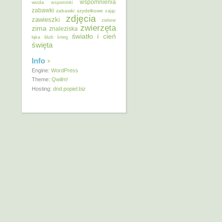
wspomnienia
woda
wspominki
zabawki
zabawki szydełkowe
zając
zdjęcia
zawieszki
zielone
zwierzęta
zima
znaleziska
światło i cień
ślub
łąka
śnieg
święta
Info
Engine:
WordPress
Theme:
Qwilm!
Hosting:
dnd.popiel.biz