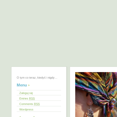
O tym co teraz, kiedyś i nigdy…
Menu
Zaloguj się
Entries
RSS
Comments
RSS
Wordpress