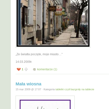
„Ze światła poczęte, moje miasto…”
14.03.2009r.
1
komentarze (1)
Mała wiosna
15 mar 2009 @ 17:07 · Kategoria
tabletki czyli bazgroły na tablecie