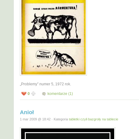
„Problemy” numer 5, 1972 rok.
0
komentarze (1)
Anioł
1 mar 2009 @ 18:42 · Kategoria
tabletki czyli bazgroły na tablecie