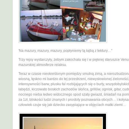
'Na mazury, mazury, mazury, popłyniemy tą łajbą z tektury…”
Trzy rejsy wystarczyły, żebym zakochała się i w pięknej staruszce Venus
mazurskiej atmosferze relaksu.
Teraz w czasie nieokreślonym pomiędzy smutną zimą, a nierozbudzon
wiosną, tęskno mi bardzo do tej przestrzeni, niewysłowionej zieloności
intensywności barw, plusku fal rozbijających się o burty, wszędobylskic
łabędzi, kiczowato boskich zachodów słońca, grillów, ognisk, gitar, cu
nocnego nieba ledwo widocznego spod szaty gwiazd, śniadań na pomo
za 1zł, bliskości ludzi znanych i prostoty poznawania obcych… i kołysa
człowiek czuje się jak dziecko zasypiające w objęciach matki ziemi…