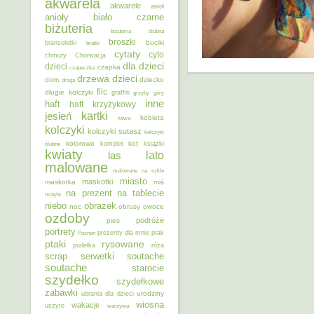
akwarela
akwarele
anioł
anioły
biało czarne
biżuteria
biżuteria ślubna
broszki
buciki
bransoletki
bratki
cytaty
cyto
chmury
Chorwacja
dla dzieci
dzieci
czapka
czapeczka
dzieci
drzewa
dom
dziecko
droga
filc
długie kolczyki
graffiti
grzyby
góry
inne
haft
haft krzyżykowy
kartki
jesień
kobieta
kawa
kolczyki
kolczyki sutasz
kolczyki
kolorowo
kot
ślubne
komplet
książki
kwiaty
lato
las
malowane
malowane na szkle
miasto
maskotki
maskotka
miś
na prezent
na tablecie
motyle
niebo
obrazek
noc
obrusy
owoce
ozdoby
podróże
pies
portrety
Poznań
prezenty dla mnie
ptak
ptaki
rysowane
pudełka
róża
scrap
soutache
serwetki
soutache
starocie
szydełko
szydełkowe
zabawki
urodziny
ubrania dla dzieci
wiosna
wakacje
uszyte
warzywa