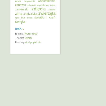
wspomnienia
woda
wspominki
zabawki
zabawki szydełkowe
zając
zdjęcia
zawieszki
zielone
zwierzęta
zima
znaleziska
światło i cień
ślub
łąka
śnieg
święta
Info
Engine:
WordPress
Theme:
Qwilm!
Hosting:
dnd.popiel.biz