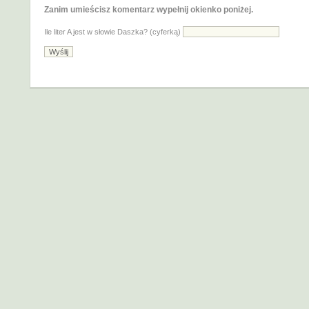
Zanim umieścisz komentarz wypełnij okienko poniżej.
Ile liter A jest w słowie Daszka? (cyferką)