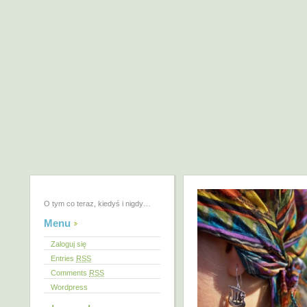
O tym co teraz, kiedyś i nigdy…
Menu
Zaloguj się
Entries
RSS
Comments
RSS
Wordpress