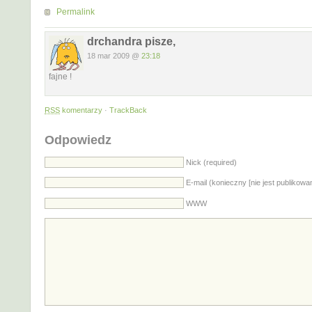
Permalink
drchandra pisze,
18 mar 2009 @
23:18
fajne !
RSS
komentarzy
·
TrackBack
Odpowiedz
Nick (required)
E-mail (konieczny [nie jest publikowa
WWW