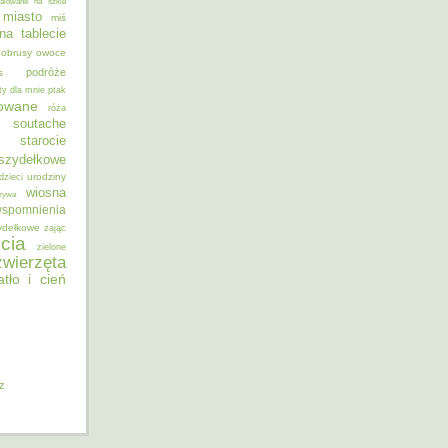
alowane na szkle
miasto
miś
na tablecie
obrusy
owoce
podróże
s
ty dla mnie
ptak
sowane
róża
soutache
starocie
szydełkowe
urodziny
dzieci
wiosna
zywa
spomnienia
ydełkowe
zając
cia
zielone
zwierzęta
atło i cień
iz