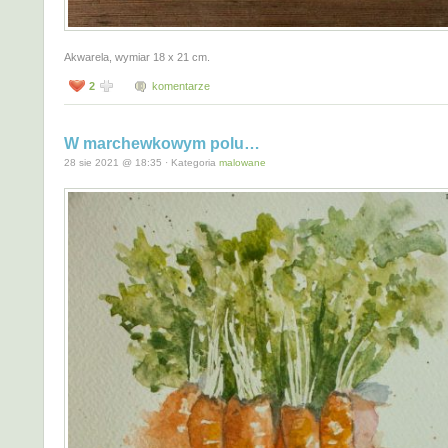
Akwarela, wymiar 18 x 21 cm.
2
komentarze
W marchewkowym polu…
28 sie 2021 @ 18:35 · Kategoria
malowane