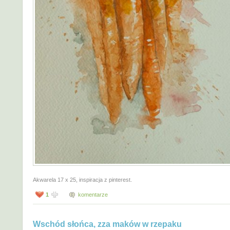
Akwarela 17 x 25, inspiracja z pinterest.
1
komentarze
Wschód słońca, zza maków w rzepaku