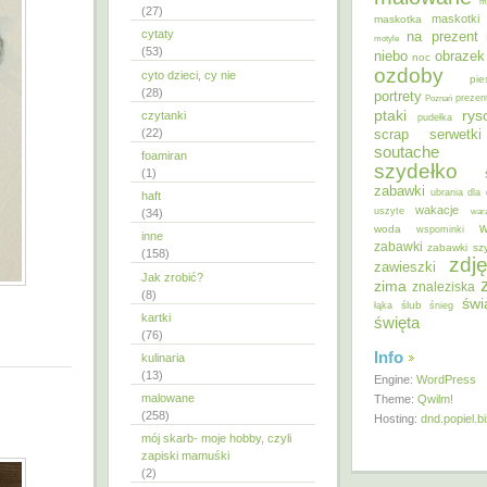
m
(27)
maskotki
maskotka
cytaty
na prezent
motyle
(53)
niebo
obrazek
noc
ozdoby
cyto dzieci, cy nie
pie
(28)
portrety
Poznań
prezen
ptaki
ry
czytanki
pudełka
(22)
scrap
serwetki
soutache
foamiran
szydełko
(1)
zabawki
ubrania dla 
haft
wakacje
uszyte
war
(34)
w
woda
wspominki
inne
zabawki
zabawki sz
(158)
zdję
zawieszki
Jak zrobić?
zima
znaleziska
(8)
świ
ślub
łąka
śnieg
kartki
święta
(76)
Info
kulinaria
(13)
Engine:
WordPress
malowane
Theme:
Qwilm!
(258)
Hosting:
dnd.popiel.b
mój skarb- moje hobby, czyli
zapiski mamuśki
(2)