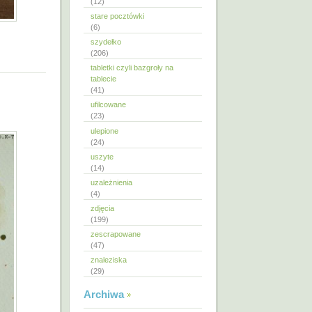
(12)
stare pocztówki
(6)
szydełko
(206)
tabletki czyli bazgroły na
tablecie
(41)
ufilcowane
(23)
ulepione
(24)
uszyte
(14)
uzależnienia
(4)
zdjęcia
(199)
zescrapowane
(47)
znaleziska
(29)
Archiwa