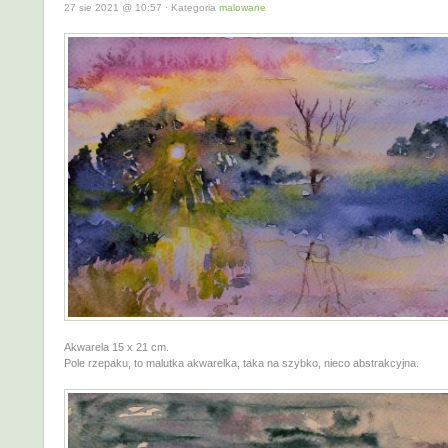
27 sie 2021 @ 10:57 · Kategoria
malowane
Akwarela 15 x 21 cm.
Pole rzepaku, to malutka akwarelka, taka na szybko, nieco abstrakcyjna.