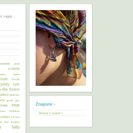
yś i nigdy…
warele
anioł
o czarne
żuteria ślubna
oszki
buciki
cytaty
cyto
dla dzieci
a
zieci
dziecko
affiti
grzyby
góry
Znajomi
inne
ykowy
kobieta
kawa
Strona o snach !
 sutasz
kolczyki
kot
et
książki
lato
s