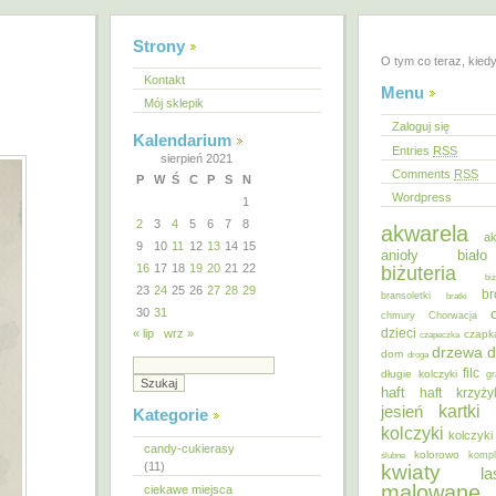
Strony
O tym co teraz, kied
Kontakt
Menu
Mój sklepik
Zaloguj się
Kalendarium
Entries
RSS
sierpień 2021
Comments
RSS
P
W
Ś
C
P
S
N
Wordpress
1
2
3
4
5
6
7
8
akwarela
ak
9
10
11
12
13
14
15
anioły
biał
16
17
18
19
20
21
22
biżuteria
bi
23
24
25
26
27
28
29
br
bransoletki
bratki
30
31
chmury
Chorwacja
dzieci
« lip
wrz »
czapk
czapeczka
d
drzewa
dom
droga
filc
długie kolczyki
gr
haft
haft krzyż
kartki
jesień
Kategorie
kolczyki
kolczyki
candy-cukierasy
kolorowo
ślubne
kompl
(11)
kwiaty
la
malowane
ciekawe miejsca