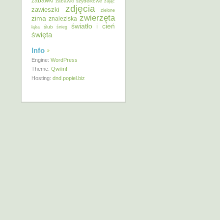
zabawki
zabawki szydełkowe
zając
zdjęcia
zawieszki
zielone
zwierzęta
zima
znaleziska
światło i cień
ślub
łąka
śnieg
święta
Info
Engine:
WordPress
Theme:
Qwilm!
Hosting:
dnd.popiel.biz