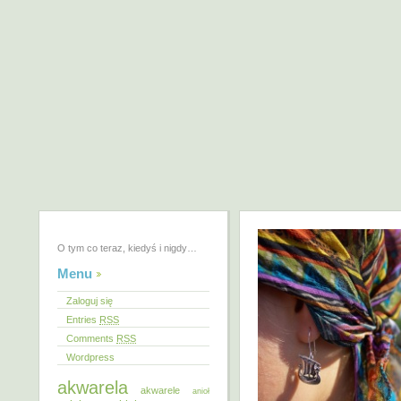
O tym co teraz, kiedyś i nigdy…
Menu
Zaloguj się
Entries
RSS
Comments
RSS
Wordpress
akwarela
akwarele
anioł