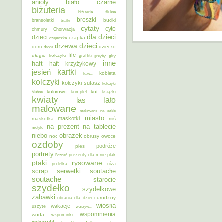
anioły
biało czarne
biżuteria
biżuteria ślubna
broszki
buciki
bransoletki
bratki
cytaty
cyto
chmury
Chorwacja
dla dzieci
dzieci
czapka
czapeczka
dzieci
drzewa
dom
dziecko
droga
filc
długie kolczyki
graffiti
grzyby
góry
inne
haft
haft krzyżykowy
kartki
jesień
kobieta
kawa
kolczyki
kolczyki sutasz
kolczyki
kolorowo
kot
ślubne
komplet
książki
kwiaty
lato
las
malowane
malowane na szkle
miasto
maskotki
maskotka
miś
na prezent
na tablecie
motyle
niebo
obrazek
noc
obrusy
owoce
ozdoby
podróże
pies
portrety
Poznań
prezenty dla mnie
ptak
ptaki
rysowane
pudełka
róża
scrap
soutache
serwetki
soutache
starocie
szydełko
szydełkowe
zabawki
urodziny
ubrania dla dzieci
wiosna
wakacje
uszyte
warzywa
wspomnienia
woda
wspominki