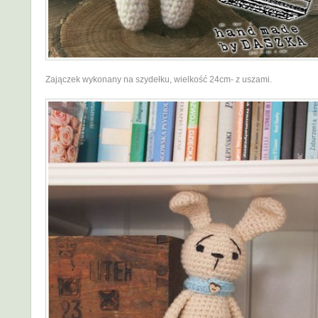
Zajączek wykonany na szydełku, wielkość 24cm- z uszami.