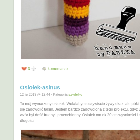
3
komentarze
Osiołek-asinus
12 lip 2019 @ 12:44 · Kategoria
szydełko
To mój wymarzony osiołek. Wolałabym oczywiście żywy okaz, ale póki
się zadowolić takim. Jestem bardzo zadowolona z tego projektu, gdyż
wzór był dość trudny i pracochłonny. Osiołek ma ok 20 cm wysokości i
długości.