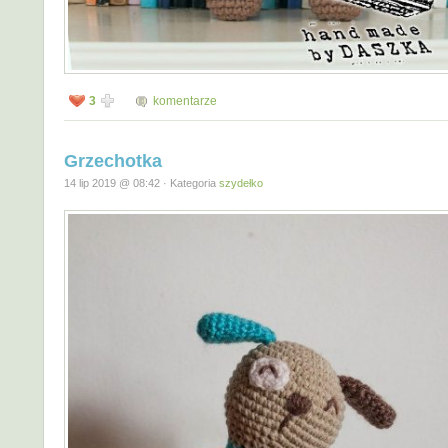
3
komentarze
Grzechotka
14 lip 2019 @ 08:42 · Kategoria
szydełko