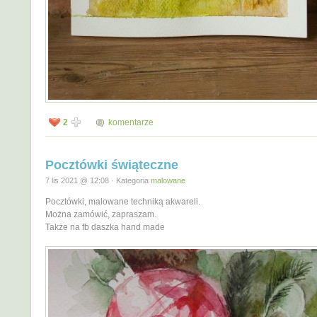
2
komentarze
Pocztówki świąteczne
7 lis 2021 @ 12:08 · Kategoria
malowane
Pocztówki, malowane techniką akwareli.
Można zamówić, zapraszam.
Także na fb daszka hand made