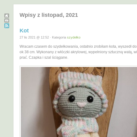
Wpisy z listopad, 2021
Kot
27 lis 2021 @ 12:52 · Kategoria
szydełko
Wracam czasem do szydełkowania, ostatnio zrobiłam kota, wyszedł do
ok 38 cm. Wykonany z włóczki akrylowej, wypełniony sztuczną watą, 
prać. Czapka i szal ściągane.