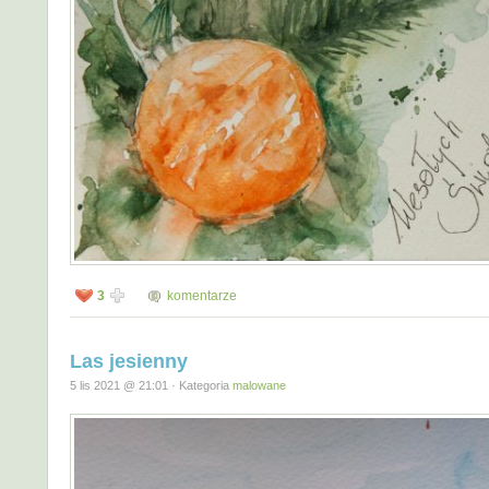
3
komentarze
Las jesienny
5 lis 2021 @ 21:01 · Kategoria
malowane