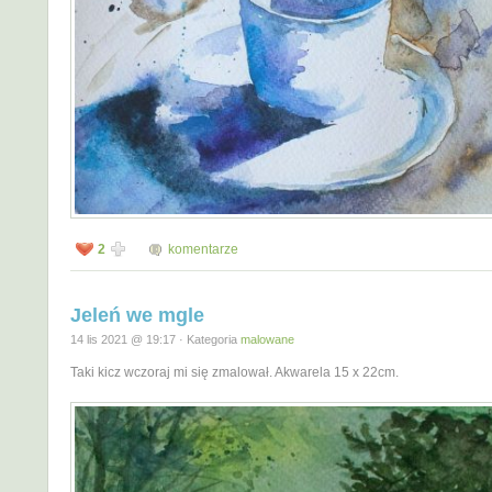
2
komentarze
Jeleń we mgle
14 lis 2021 @ 19:17 · Kategoria
malowane
Taki kicz wczoraj mi się zmalował. Akwarela 15 x 22cm.