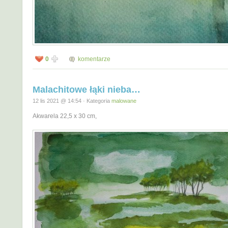
0
komentarze
Malachitowe łąki nieba…
12 lis 2021 @ 14:54 · Kategoria
malowane
Akwarela 22,5 x 30 cm,