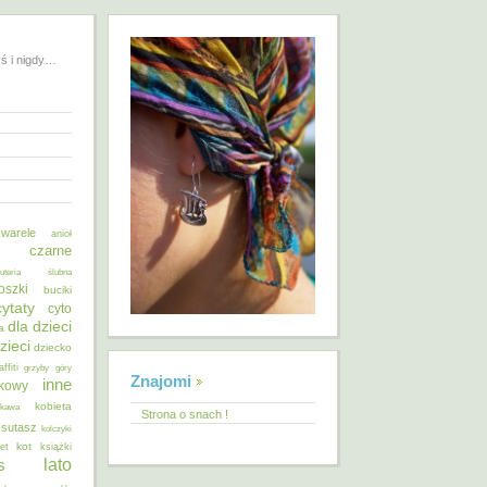
yś i nigdy…
warele
anioł
o czarne
żuteria ślubna
oszki
buciki
cytaty
cyto
dla dzieci
a
zieci
dziecko
affiti
grzyby
góry
Znajomi
inne
ykowy
kobieta
kawa
Strona o snach !
 sutasz
kolczyki
kot
et
książki
lato
s