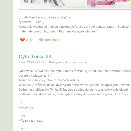
„To dla Pani kareta z księżniczką” :)
rysowała E. (lat 5)
A ostatnie wyznanie mojego ulubionego fana cyfr, kalendarza, zagara, i działań
matematycznych brzmiało ” Kocham Panią jak ułamek ” :)
2
komentarze
Cyto dzieci- 23
1 mar 2014 @ 11:28 · Kategoria
cyto dzieci, cy nie
Cudownie na świecie, zaczyna pachnieć wiosną, choć jeszcze powietrze dziar
poranku i wieczorami. :)
A na dziś porcja cytatów z młodych ludzi :)
W klasie (zerówce) dzieci ćwiczą rozpoznawanie głosek i w ogóle głoskowanie
Jednemu z chłopców (M. lat 6) bardzo spodobało się to wysłuchiwanie głosek i 
podawać mu jakieś głoski, a on będzie wymyślał słowa na te głoski. I tak się sta
-’L’
– lobie coś
– 'W’
– Wawa non stop
– 'D’