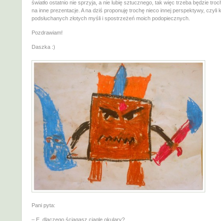
światło ostatnio nie sprzyja, a nie lubię sztucznego, tak więc trzeba będzie tr
na inne prezentacje. A na dziś proponuję trochę nieco innej perspektywy, czyli k
podsłuchanych złotych myśli i spostrzeżeń moich podopiecznych.
Pozdrawiam!
Daszka :)
Pani pyta:
– E. dlaczego ściągasz ciągle okulary?