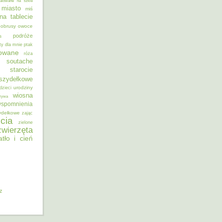
alowane na szkle
miasto
miś
na tablecie
obrusy
owoce
podróże
s
ty dla mnie
ptak
sowane
róża
soutache
starocie
szydełkowe
urodziny
dzieci
wiosna
zywa
spomnienia
ydełkowe
zając
cia
zielone
zwierzęta
atło i cień
iz