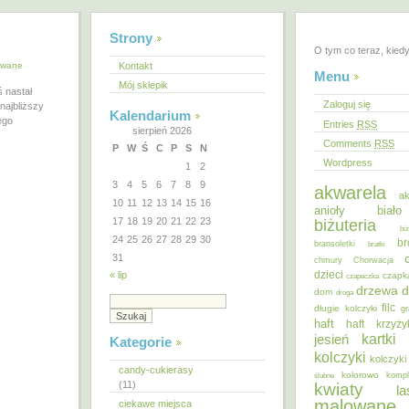
Strony
O tym co teraz, kied
owane
Kontakt
Menu
Mój sklepik
 nastał
Zaloguj się
najbliższy
Kalendarium
ego
Entries
RSS
sierpień 2026
Comments
RSS
P
W
Ś
C
P
S
N
Wordpress
1
2
3
4
5
6
7
8
9
akwarela
ak
10
11
12
13
14
15
16
anioły
biał
17
18
19
20
21
22
23
biżuteria
bi
24
25
26
27
28
29
30
br
bransoletki
bratki
31
chmury
Chorwacja
dzieci
« lip
czapk
czapeczka
d
drzewa
dom
droga
filc
długie kolczyki
gr
haft
haft krzyż
kartki
jesień
Kategorie
kolczyki
kolczyki
candy-cukierasy
kolorowo
ślubne
kompl
(11)
kwiaty
la
malowane
ciekawe miejsca