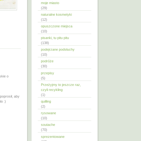
moje miasto
(29)
naturalne kosmetyki
(12)
opuszczone miejsca
(10)
pisanki, tu pitu pitu
(138)
podejrzane podsłuchy
(10)
podróże
(30)
przepisy
skie o
(5)
Przeżyjmy to jeszcze raz,
czyli recykling
.
(1)
poprosił, aby
ło :)
quilling
(2)
rysowane
(10)
soutache
(70)
sprezentowane