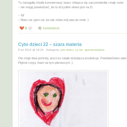
Tu nastąpiła chwila konsternacji, twarz chłopca się zaczerwieniła i mały mów:
– nie mogę powiedzieć, bo to brzydkie słowo jest na D.
– 'M’
– Mam cie zjem cie, bo tak mówi mój tata do mnie :)
5
komentarze
Cyto dzieci 22 – szara materia
6 lut 2014 @ 19:24 · Kategoria
cyto dzieci, cy nie
,
sprezentowane
Oto moje dwa portrety, jeszcze ciepłe dzisiejsza produkcja .Podobieństwo uder
Piękne rzęsy mam na tym pierwszym :)