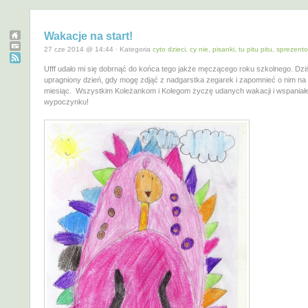
Wakacje na start!
27 cze 2014 @ 14:44 · Kategoria
cyto dzieci, cy nie
,
pisanki, tu pitu pitu
,
sprezent
Ufff udało mi się dobrnąć do końca tego jakże męczącego roku szkolnego. Dziś
upragniony dzień, gdy mogę zdjąć z nadgarstka zegarek i zapomnieć o nim na 
miesiąc. Wszystkim Koleżankom i Kolegom życzę udanych wakacji i wspaniał
wypoczynku!