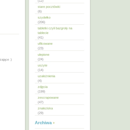
(12)
stare pocztówki
(6)
szydełko
(206)
tabletki czyli bazgroły na
tablecie
(41)
ufilcowane
(23)
ulepione
(24)
zające :)
uszyte
(14)
uzależnienia
(4)
zdjęcia
(199)
zescrapowane
(47)
znaleziska
(29)
Archiwa