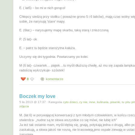
E. ( lat5) – bo mi w nich gorąco!
Chłopcy siedzą przy stoliku ( poważne grono 5 i 6 latków), mają czas wolny wię
sobie, że narysują 'stare’ mapy.
E. (6lat.) – narysujemy mapę skarbu, taką starą i zniszczoną
P. (5 lat)- ok
E. – patrz tu będzie starożytna kałuża.
Uczymy się dni tygodnia. Powtarzamy po kolei.
M (6 lat)- czwartek… piątek…tu myśli dłuższą chwilę, aż mu się zapala lampka
radością wykrzykuje- szóstek!
8
komentarze
Boczek my love
5 lis 2013 @ 17:37 · Kategoria
cyto dzieci, cy nie
,
inne
,
kulinaria
,
pisanki, tu pitu pi
zdjęcia
M. (lat 6) w porywającej konwersacji z tym młodym człowiekiem, w końcu rze
stwierdza- „nudne są te słowa wszystkie co się mówi, nie lubię ich”
Ja też tak ostatnio mam, myśli kłębią się, gnają, potykają jedna o drugą, albo p
zaskakują, a słowa jakoś nie rosną, nie krasowieją,jeno ospale ziewają w ustac
zasypiają…