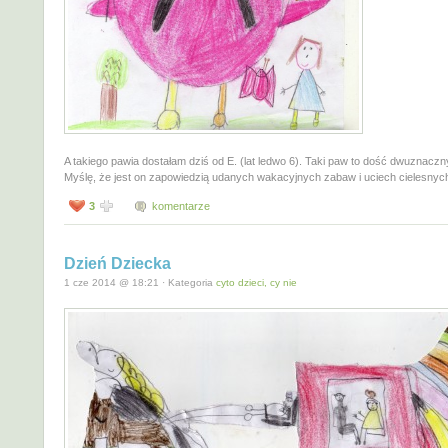
A takiego pawia dostałam dziś od E. (lat ledwo 6). Taki paw to dość dwuznaczny
Myślę, że jest on zapowiedzią udanych wakacyjnych zabaw i uciech cielesnych
3
komentarze
Dzień Dziecka
1 cze 2014 @ 18:21 · Kategoria
cyto dzieci, cy nie