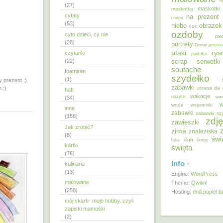
m
(27)
maskotki
maskotka
cytaty
na prezent
motyle
(53)
niebo
obrazek
noc
ozdoby
cyto dzieci, cy nie
pie
(28)
portrety
Poznań
prezen
ptaki
ry
czytanki
pudełka
(22)
scrap
serwetki
soutache
foamiran
szydełko
(1)
 prezent :)
zabawki
.:)
ubrania dla 
haft
wakacje
uszyte
war
(34)
w
woda
wspominki
inne
zabawki
zabawki sz
(158)
zdję
zawieszki
Jak zrobić?
zima
znaleziska
(8)
świ
ślub
łąka
śnieg
kartki
święta
(76)
Info
kulinaria
(13)
Engine:
WordPress
malowane
Theme:
Qwilm!
(258)
Hosting:
dnd.popiel.b
mój skarb- moje hobby, czyli
zapiski mamuśki
(2)