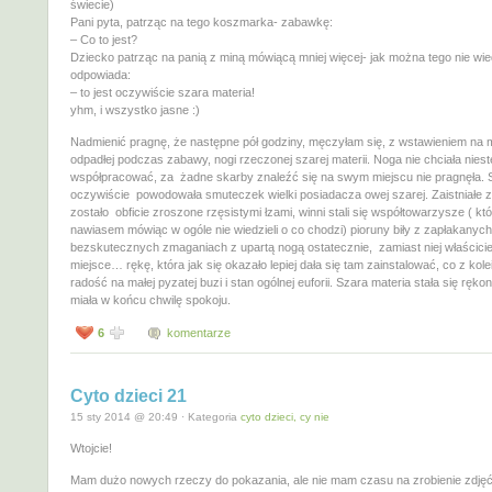
świecie)
Pani pyta, patrząc na tego koszmarka- zabawkę:
– Co to jest?
Dziecko patrząc na panią z miną mówiącą mniej więcej- jak można tego nie wie
odpowiada:
– to jest oczywiście szara materia!
yhm, i wszystko jasne :)
Nadmienić pragnę, że następne pół godziny, męczyłam się, z wstawieniem na 
odpadłej podczas zabawy, nogi rzeczonej szarej materii. Noga nie chciała niest
współpracować, za żadne skarby znaleźć się na swym miejscu nie pragnęła. S
oczywiście powodowała smuteczek wielki posiadacza owej szarej. Zaistniałe 
zostało obficie zroszone rzęsistymi łzami, winni stali się współtowarzysze ( kt
nawiasem mówiąc w ogóle nie wiedzieli o co chodzi) pioruny biły z zapłakanych
bezskutecznych zmaganiach z upartą nogą ostatecznie, zamiast niej właściciel
miejsce… rękę, która jak się okazało lepiej dała się tam zainstalować, co z kole
radość na małej pyzatej buzi i stan ogólnej euforii. Szara materia stała się ręko
miała w końcu chwilę spokoju.
6
komentarze
Cyto dzieci 21
15 sty 2014 @ 20:49 · Kategoria
cyto dzieci, cy nie
Wtojcie!
Mam dużo nowych rzeczy do pokazania, ale nie mam czasu na zrobienie zdjęć 