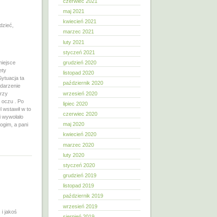
czerwiec 2021
maj 2021
kwiecień 2021
dzieć,
marzec 2021
luty 2021
styczeń 2021
grudzień 2020
miejsce
ety
listopad 2020
ytuacja ta
październik 2020
zdarzenie
wrzesień 2020
órzy
 oczu . Po
lipiec 2020
 wstawił w to
czerwiec 2020
i wywołało
maj 2020
nogim, a pani
kwiecień 2020
marzec 2020
luty 2020
styczeń 2020
grudzień 2019
listopad 2019
październik 2019
wrzesień 2019
i jakoś
sierpień 2019