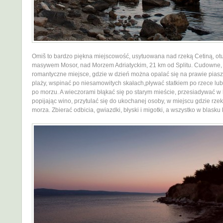
Omiš to bardzo piękna miejscowość, usytuowana nad rzeką Cetiną, ot
masywem Mosor, nad Morzem Adriatyckim, 21 km od Splitu. Cudowne,
romantyczne miejsce, gdzie w dzień można opalać się na prawie piasz
plaży, wspinać po niesamowitych skałach,pływać statkiem po rzece lu
po morzu. A wieczorami błąkać się po starym mieście, przesiadywać w
popijając wino, przytulać się do ukochanej osoby, w miejscu gdzie rz
morza. Zbierać odbicia, gwiazdki, błyski i migotki, a wszystko w blasku 