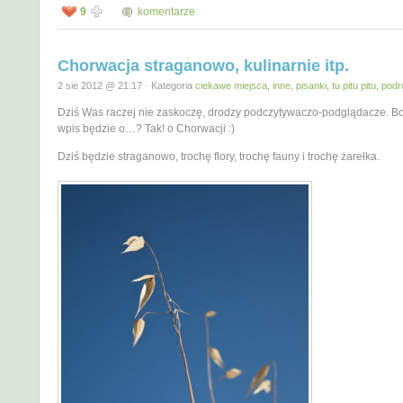
9
komentarze
Chorwacja straganowo, kulinarnie itp.
2 sie 2012 @ 21:17 · Kategoria
ciekawe miejsca
,
inne
,
pisanki, tu pitu pitu
,
podr
Dziś Was raczej nie zaskoczę, drodzy podczytywaczo-podglądacze. Bo
wpis będzie o…? Tak! o Chorwacji :)
Dziś będzie straganowo, trochę flory, trochę fauny i trochę żarełka.