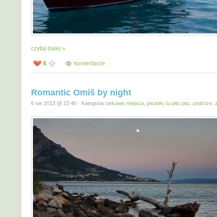
czytaj dalej »
6
komentarze
Romantic Omiš by night
6 sie 2013 @ 22:40 · Kategoria
ciekawe miejsca
,
pisanki, tu pitu pitu
,
podróże
,