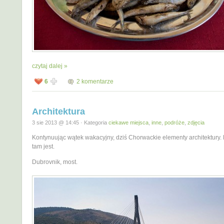
czytaj dalej »
6
2 komentarze
Architektura
3 sie 2013 @ 14:45 · Kategoria
ciekawe miejsca
,
inne
,
podróże
,
zdjęcia
Kontynuując wątek wakacyjny, dziś Chorwackie elementy architektury. 
tam jest.
Dubrovnik, most.