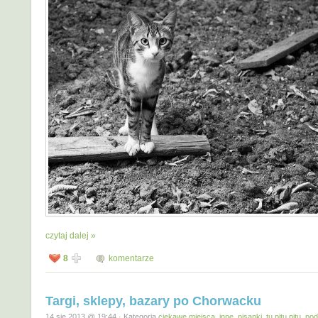
czytaj dalej »
8
komentarze
Targi, sklepy, bazary po Chorwacku
14 sie 2013 @ 19:44 · Kategoria
ciekawe miejsca
,
inne
,
pisanki, tu pitu pitu
,
pod