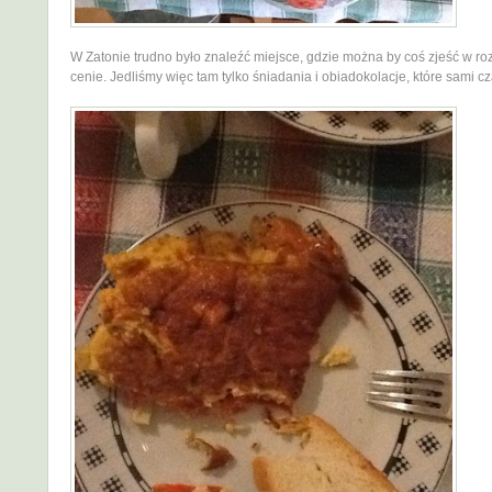
W Zatonie trudno było znaleźć miejsce, gdzie można by coś zjeść w ro
cenie. Jedliśmy więc tam tylko śniadania i obiadokolacje, które sami c