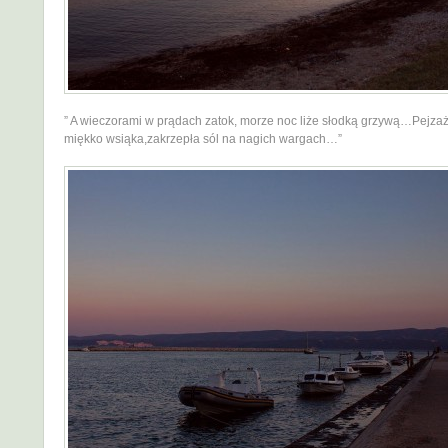
” A wieczorami w prądach zatok, morze noc liże słodką grzywą…Pejza
miękko wsiąka,zakrzepła sól na nagich wargach…”