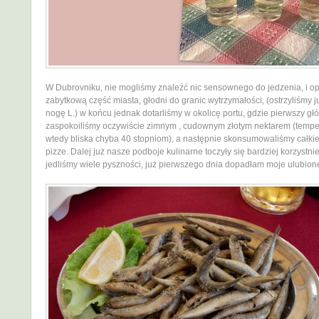
W Dubrovniku, nie mogliśmy znaleźć nic sensownego do jedzenia, i o
zabytkową część miasta, głodni do granic wytrzymałości, (ostrzyliśmy 
nogę L.) w końcu jednak dotarliśmy w okolicę portu, gdzie pierwszy gł
zaspokoiliśmy oczywiście zimnym , cudownym złotym nektarem (tempe
wtedy bliska chyba 40 stopniom), a następnie skonsumowaliśmy całk
pizze. Dalej już nasze podboje kulinarne toczyły się bardziej korzystn
jedliśmy wiele pyszności, już pierwszego dnia dopadłam moje ulubion