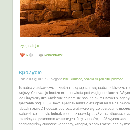
czytaj dalej »
6
komentarze
SpoŻycie
5 sie 2013 @ 04:57 · Kategoria
inne
,
kulinaria
,
pisanki, tu pitu pitu
,
podróże
To jedna z ciekawszych dziedzin, jaką się zajmuję podczas bliższych i
wojaży. Chorwacja bardzo mi odpowiada pod względem kuchni. W tym
jedliśmy wszystko właściwie co nam się nasunęło ( raz nawet bliscy by
zjedzenia nogi L. ;)) Głównie jednak nasza dieta opierała się na owoc
rybach i piwie ;) Podczas podróży, wydawało się, że posiadamy nieopis
wałówki, co nie było jednak zgodne z prawdą, gdyż z racji długości dys
mieliśmy do pokonania w sumie,jedliśmy z nudów, dość szybko więc
pochłonęliśmy cudowne kabanosy, kanapki, placek i różne inne pyszno