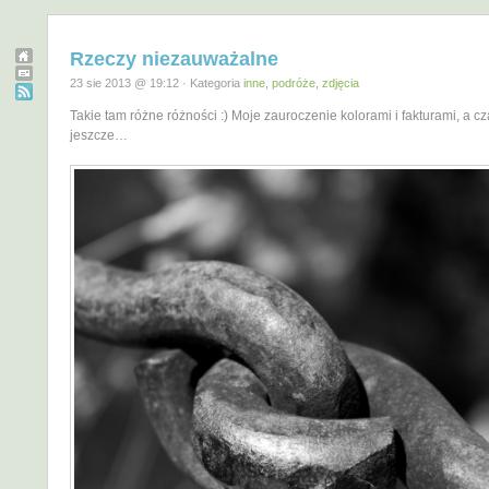
Rzeczy niezauważalne
23 sie 2013 @ 19:12 · Kategoria
inne
,
podróże
,
zdjęcia
Takie tam różne różności :) Moje zauroczenie kolorami i fakturami, a 
jeszcze…