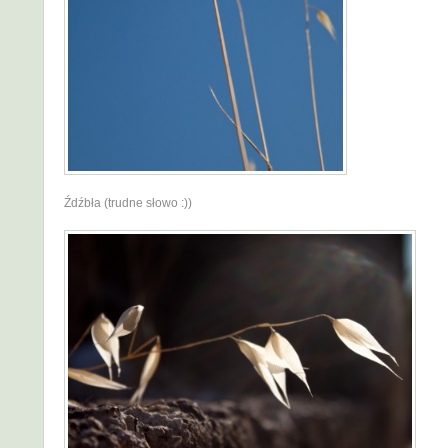
Źdźbła (trudne słowo :))