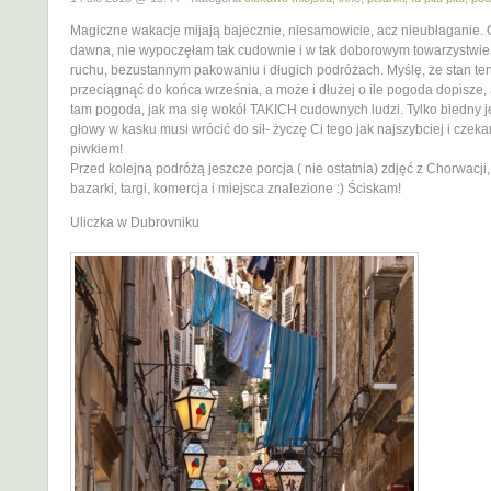
Magiczne wakacje mijają bajecznie, niesamowicie, acz nieubłaganie.
dawna, nie wypoczęłam tak cudownie i w tak doborowym towarzystwie
ruchu, bezustannym pakowaniu i długich podróżach. Myślę, że stan ten
przeciągnąć do końca września, a może i dłużej o ile pogoda dopisze, 
tam pogoda, jak ma się wokół TAKICH cudownych ludzi. Tylko biedny j
głowy w kasku musi wrócić do sił- życzę Ci tego jak najszybciej i czek
piwkiem!
Przed kolejną podróżą jeszcze porcja ( nie ostatnia) zdjęć z Chorwacji
bazarki, targi, komercja i miejsca znalezione :) Ściskam!
Uliczka w Dubrovniku