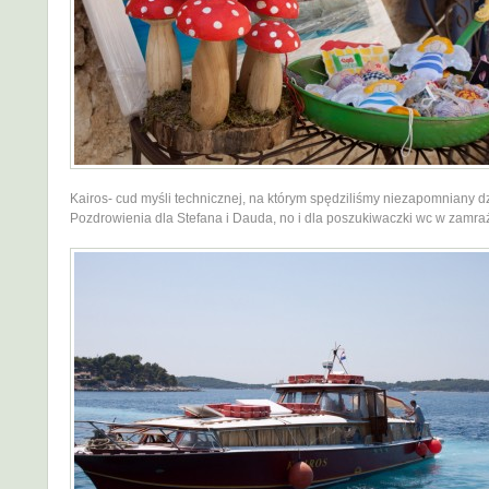
Kairos- cud myśli technicznej, na którym spędziliśmy niezapomniany d
Pozdrowienia dla Stefana i Dauda, no i dla poszukiwaczki wc w zamraż