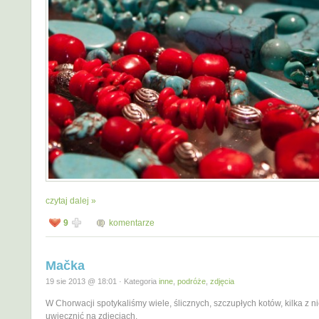
czytaj dalej »
9
komentarze
Mačka
19 sie 2013 @ 18:01 · Kategoria
inne
,
podróże
,
zdjęcia
W Chorwacji spotykaliśmy wiele, ślicznych, szczupłych kotów, kilka z n
uwiecznić na zdjęciach.