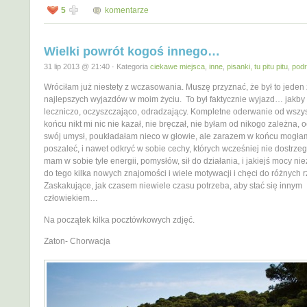
5
komentarze
Wielki powrót kogoś innego…
31 lip 2013 @ 21:40 · Kategoria
ciekawe miejsca
,
inne
,
pisanki, tu pitu pitu
,
pod
Wróciłam już niestety z wczasowania. Muszę przyznać, że był to jeden 
najlepszych wyjazdów w moim życiu. To był faktycznie wyjazd… jakby 
leczniczo, oczyszczająco, odradzający. Kompletne oderwanie od wszys
końcu nikt mi nic nie kazał, nie bręczał, nie byłam od nikogo zależna, 
swój umysł, poukładałam nieco w głowie, ale zarazem w końcu mogła
poszaleć, i nawet odkryć w sobie cechy, których wcześniej nie dostrze
mam w sobie tyle energii, pomysłów, sił do działania, i jakiejś mocy nie
do tego kilka nowych znajomości i wiele motywacji i chęci do różnych r
Zaskakujące, jak czasem niewiele czasu potrzeba, aby stać się innym
człowiekiem…
Na początek kilka pocztówkowych zdjęć.
Zaton- Chorwacja