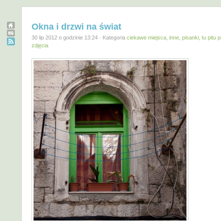
Okna i drzwi na świat
30 lip 2012 o godzinie 13:24 · Kategoria
ciekawe miejsca
,
inne
,
pisanki, tu pitu p
zdjęcia