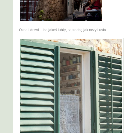
Okna i drzwi… bo jakoś lubię, są trochę jak oczy i usta…