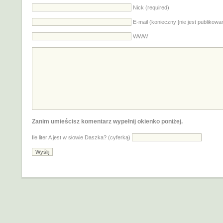
Nick (required)
E-mail (konieczny [nie jest publikowa
WWW
Zanim umieścisz komentarz wypełnij okienko poniżej.
Ile liter A jest w słowie Daszka? (cyferką)