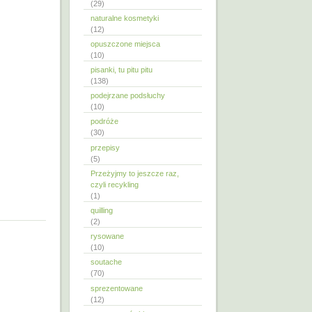
(29)
naturalne kosmetyki
(12)
opuszczone miejsca
(10)
pisanki, tu pitu pitu
(138)
podejrzane podsłuchy
(10)
podróże
(30)
przepisy
(5)
Przeżyjmy to jeszcze raz,
czyli recykling
(1)
quilling
(2)
rysowane
(10)
soutache
(70)
sprezentowane
(12)