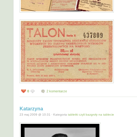
0
2 komentarze
Katarzyna
23 maj 2009 @ 10:31 · Kategoria
tabletki czyli bazgroły na tablecie