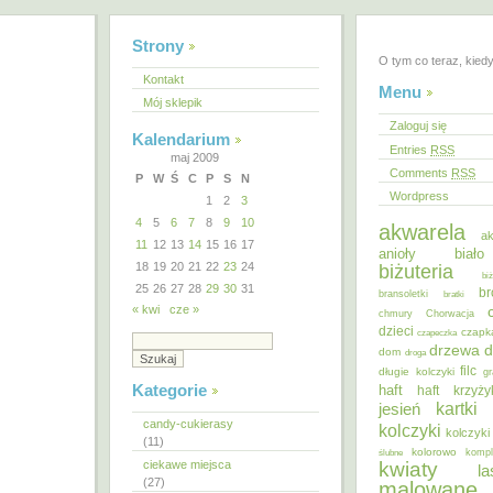
Strony
O tym co teraz, kied
Kontakt
Menu
Mój sklepik
Zaloguj się
Kalendarium
Entries
RSS
maj 2009
Comments
RSS
P
W
Ś
C
P
S
N
Wordpress
1
2
3
4
5
6
7
8
9
10
akwarela
ak
11
12
13
14
15
16
17
anioły
biał
18
19
20
21
22
23
24
biżuteria
bi
25
26
27
28
29
30
31
br
bransoletki
bratki
« kwi
cze »
chmury
Chorwacja
dzieci
czapk
czapeczka
d
drzewa
dom
droga
filc
długie kolczyki
gr
Kategorie
haft
haft krzyż
kartki
jesień
candy-cukierasy
kolczyki
kolczyki
(11)
kolorowo
ślubne
kompl
ciekawe miejsca
kwiaty
la
(27)
malowane