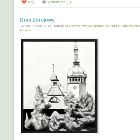
4
komentarze (1)
Dom Zdrojowy
14 maj 2009 @ 11:16 · Kategoria
ciekawe miejsca
,
pisanki, tu pitu pitu
,
tabletki czy
tablecie