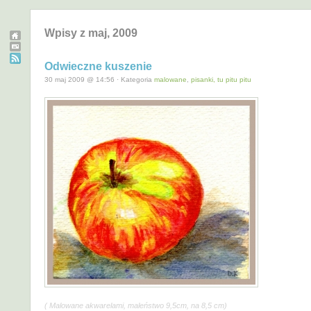
Wpisy z maj, 2009
Odwieczne kuszenie
30 maj 2009 @ 14:56 · Kategoria
malowane
,
pisanki, tu pitu pitu
( Malowane akwarelami, maleństwo 9,5cm, na 8,5 cm)