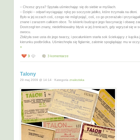
– Chcesz gryza? Spytała uśmiechając się do siebie w myślach.
– Dzięki – odparł wyciągając rękę po soczyste jabłko, które trzymała na dłoni.
Było w jej oczach coś, czego nie mógł pojąć, coś, co go przerażało i przyciągał
znane i zarazem całkiem obce. Te iskierki budzące jego fascynację i obawę z
Dostrzegł ten znany, niedefiniowalny błysk w jej źrenicach, gdy wgryzał się w 
owocu.
Zbliżyła swe usta do jego twarzy, i pocałunkiem starła sok ściekający z kącika 
kierunku podbródka. Uśmiechnęła się figlarnie, zalotnie spoglądając mu w oczy
»
3
3 komentarze
Talony
29 maj 2009 @ 14:14 · Kategoria
znaleziska