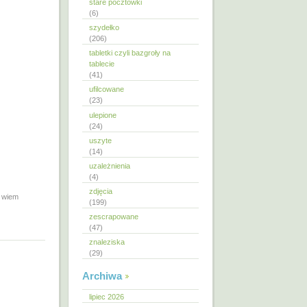
stare pocztówki
(6)
szydełko
(206)
tabletki czyli bazgroły na
tablecie
(41)
ufilcowane
(23)
ulepione
(24)
uszyte
(14)
uzależnienia
(4)
zdjęcia
e wiem
(199)
zescrapowane
(47)
znaleziska
(29)
Archiwa
lipiec 2026