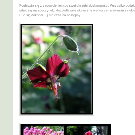
Pogładziła się z zadowoleniem po swej okrągłej doskonałości. Wszystko oddało j
udało się na spoczynek. Rozplotła swe słoneczne warkocze i wywiesiła za okn
Cud się dokonał… jutro czas na następny…