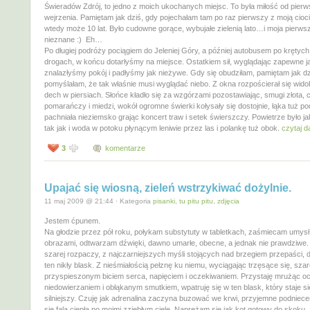
Świeradów Zdrój, to jedno z moich ukochanych miejsc. To była miłość od pier
wejrzenia. Pamiętam jak dziś, gdy pojechałam tam po raz pierwszy z moją cioc
wtedy może 10 lat. Było cudowne gorące, wybujałe zielenią lato…i moja pierw
nieznane :) Eh…
Po długiej podróży pociągiem do Jeleniej Góry, a później autobusem po krętych
drogach, w końcu dotarłyśmy na miejsce. Ostatkiem sił, wyglądając zapewne ja
znalazłyśmy pokój i padłyśmy jak nieżywe. Gdy się obudziłam, pamiętam jak dz
pomyślałam, że tak właśnie musi wyglądać niebo. Z okna rozpościerał się wido
dech w piersiach. Słońce kładło się za wzgórzami pozostawiając, smugi złota, c
pomarańczy i miedzi, wokół ogromne świerki kołysały się dostojnie, łąka tuż 
pachniała nieziemsko grając koncert traw i setek świerszczy. Powietrze było ja
tak jak i woda w potoku płynącym leniwie przez las i polankę tuż obok.
czytaj da
3
komentarze
Upajać się wiosną, zieleń wstrzykiwać dożylnie.
11 maj 2009 @ 21:44 · Kategoria
pisanki, tu pitu pitu
,
zdjęcia
Jestem ćpunem.
Na głodzie przez pół roku, połykam substytuty w tabletkach, zaśmiecam umysł
obrazami, odtwarzam dźwięki, dawno umarłe, obecne, a jednak nie prawdziwe.
szarej rozpaczy, z najczarniejszych myśli stojących nad brzegiem przepaści,
ten nikły blask. Z nieśmiałością pełznę ku niemu, wyciągając trzęsące się, szare
przyspieszonym biciem serca, napięciem i oczekiwaniem. Przystaję mrużąc o
niedowierzaniem i obłąkanym smutkiem, wpatruję się w ten blask, który staje s
silniejszy. Czuję jak adrenalina zaczyna buzować we krwi, przyjemne podniece
się falą ciepła po moimi zziębłym ciele. Naprężam się jak kot gotowy do skoku. 