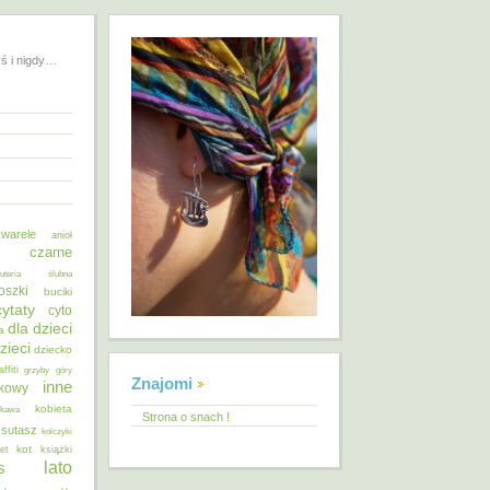
yś i nigdy…
warele
anioł
o czarne
żuteria ślubna
oszki
buciki
cytaty
cyto
dla dzieci
a
zieci
dziecko
affiti
grzyby
góry
Znajomi
inne
ykowy
kobieta
kawa
Strona o snach !
 sutasz
kolczyki
kot
et
książki
lato
s