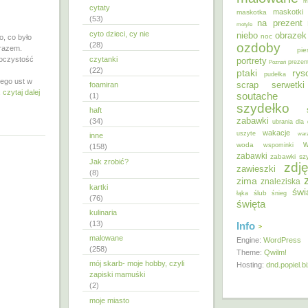
m
cytaty
maskotki
maskotka
(53)
na prezent
motyle
cyto dzieci, cy nie
niebo
obrazek
noc
o, co było
ozdoby
(28)
arazem.
pie
soczystość
czytanki
portrety
Poznań
prezen
(22)
ptaki
ry
pudełka
jego ust w
scrap
foamiran
serwetki
.
czytaj dalej
soutache
(1)
szydełko
haft
zabawki
(34)
ubrania dla 
wakacje
uszyte
war
inne
w
woda
wspominki
(158)
zabawki
zabawki sz
Jak zrobić?
zdję
zawieszki
(8)
zima
znaleziska
kartki
świ
ślub
łąka
śnieg
(76)
święta
kulinaria
(13)
Info
malowane
Engine:
WordPress
(258)
Theme:
Qwilm!
mój skarb- moje hobby, czyli
Hosting:
dnd.popiel.b
zapiski mamuśki
(2)
moje miasto