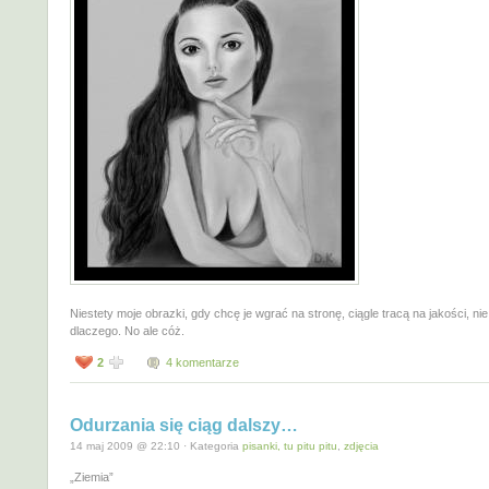
Niestety moje obrazki, gdy chcę je wgrać na stronę, ciągle tracą na jakości, ni
dlaczego. No ale cóż.
2
4 komentarze
Odurzania się ciąg dalszy…
14 maj 2009 @ 22:10 · Kategoria
pisanki, tu pitu pitu
,
zdjęcia
„Ziemia”