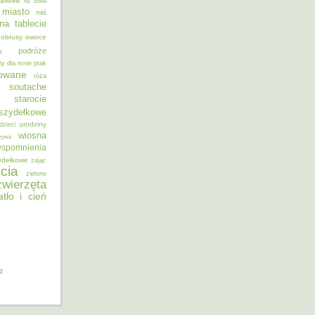
alowane na szkle
miasto
miś
na tablecie
obrusy
owoce
podróże
s
ty dla mnie
ptak
sowane
róża
soutache
starocie
szydełkowe
urodziny
dzieci
wiosna
zywa
spomnienia
ydełkowe
zając
cia
zielone
zwierzęta
atło i cień
iz