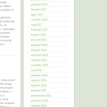
wszego
wrzesień 2017
ią, miałam
sierpień 2017
sza podróż w
lipiec 2017
 górskich
czerwiec 2017
k lunatyczki,
maj 2017
iś, że
k, zatykający
kwiecień 2017
zerwieni,
marzec 2017
pod oknem
styczeń 2017
k kryształ,
lej »
grudzień 2016
listopad 2016
wrzesień 2016
sierpień 2016
czerwiec 2016
maj 2016
kwiecień 2016
, sztucznymi
marzec 2016
 Na skraju
styczeń 2016
 dostrzegam
listopad 2015
 dłonie, z
czy z
październik 2015
ię coraz
wrzesień 2015
nie rozpływa
sierpień 2015
Staję na