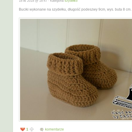
18 lis 2018 @ 18:47 · Kategoria
szydełko
Buciki wykonane na szydełku, długość podeszwy 9cm, wys. buta 8 cm.
1
komentarze