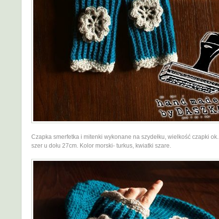
Czapka smerfetka i mitenki wykonane na szydełku, wielkość czapki ok.
szer u dołu 27cm. Kolor morski- turkus, kwiatki szare.