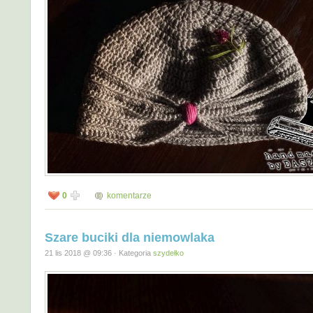
0
komentarze
Szare buciki dla niemowlaka
21 lis 2018 @ 09:36 · Kategoria
szydełko