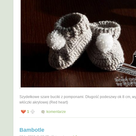
Szydełkowe szare buciki z pomponami. Długość podeszwy ok 8 cm, w
włóczki akrylowej (Red heart)
1
komentarze
Bambotle