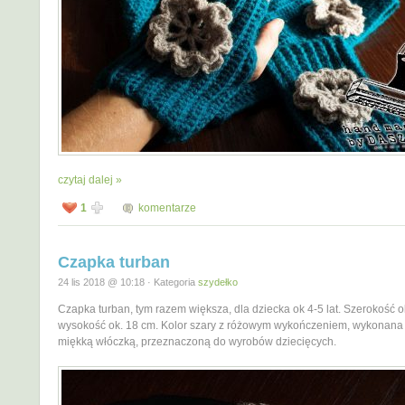
czytaj dalej »
1
komentarze
Czapka turban
24 lis 2018 @ 10:18 · Kategoria
szydełko
Czapka turban, tym razem większa, dla dziecka ok 4-5 lat. Szerokość o
wysokość ok. 18 cm. Kolor szary z różowym wykończeniem, wykonana
miękką włóczką, przeznaczoną do wyrobów dziecięcych.