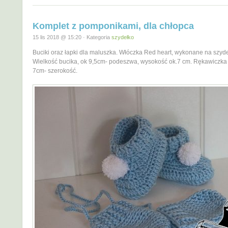
Komplet z pomponikami, dla chłopca
15 lis 2018 @ 15:20 · Kategoria
szydełko
Buciki oraz łapki dla maluszka. Włóczka Red heart, wykonane na szyde
Wielkość bucika, ok 9,5cm- podeszwa, wysokość ok.7 cm. Rękawiczka
7cm- szerokość.