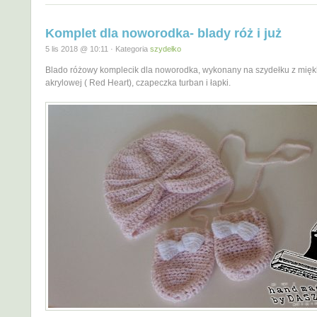
Komplet dla noworodka- blady róż i już
5 lis 2018 @ 10:11 · Kategoria
szydełko
Blado różowy komplecik dla noworodka, wykonany na szydełku z miękk
akrylowej ( Red Heart), czapeczka turban i łapki.