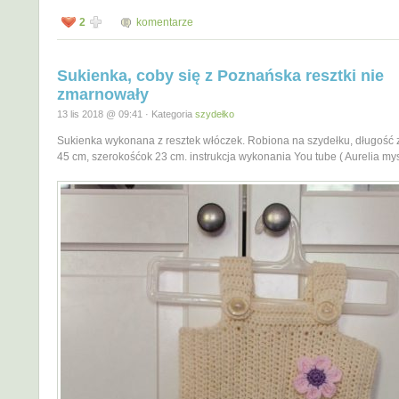
2
komentarze
Sukienka, coby się z Poznańska resztki nie
zmarnowały
13 lis 2018 @ 09:41 · Kategoria
szydełko
Sukienka wykonana z resztek włóczek. Robiona na szydełku, długość 
45 cm, szerokośćok 23 cm. instrukcja wykonania You tube ( Aurelia my