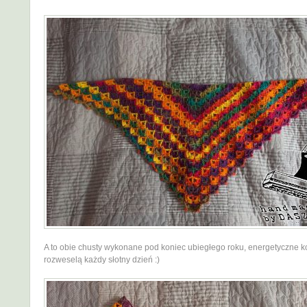
A to obie chusty wykonane pod koniec ubiegłego roku, energetyczne ko
rozweselą każdy słotny dzień :)