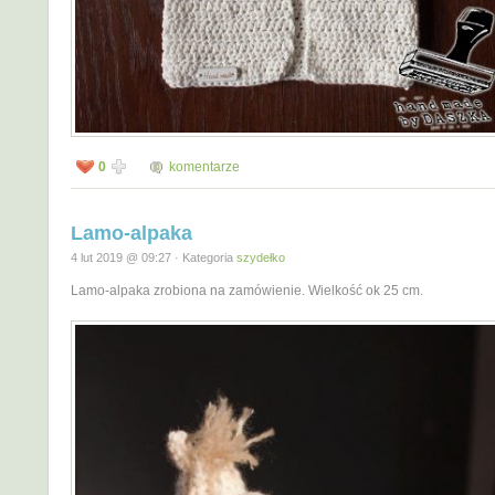
0
komentarze
Lamo-alpaka
4 lut 2019 @ 09:27 · Kategoria
szydełko
Lamo-alpaka zrobiona na zamówienie. Wielkość ok 25 cm.