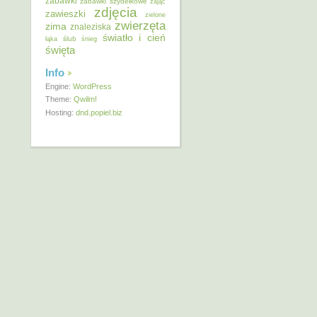
zabawki
zabawki szydełkowe
zając
zdjęcia
zawieszki
zielone
zwierzęta
zima
znaleziska
światło i cień
ślub
łąka
śnieg
święta
Info
Engine:
WordPress
Theme:
Qwilm!
Hosting:
dnd.popiel.biz