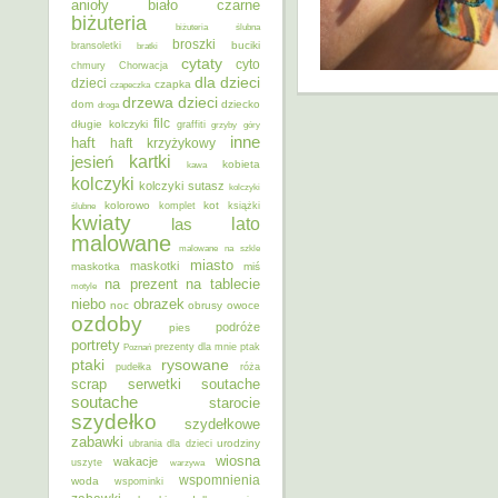
anioły
biało czarne
biżuteria
biżuteria ślubna
broszki
buciki
bransoletki
bratki
cytaty
cyto
chmury
Chorwacja
dla dzieci
dzieci
czapka
czapeczka
dzieci
drzewa
dom
dziecko
droga
filc
długie kolczyki
graffiti
grzyby
góry
inne
haft
haft krzyżykowy
kartki
jesień
kobieta
kawa
kolczyki
kolczyki sutasz
kolczyki
kolorowo
kot
ślubne
komplet
książki
kwiaty
lato
las
malowane
malowane na szkle
miasto
maskotki
maskotka
miś
na prezent
na tablecie
motyle
niebo
obrazek
noc
obrusy
owoce
ozdoby
podróże
pies
portrety
Poznań
prezenty dla mnie
ptak
ptaki
rysowane
pudełka
róża
scrap
soutache
serwetki
soutache
starocie
szydełko
szydełkowe
zabawki
urodziny
ubrania dla dzieci
wiosna
wakacje
uszyte
warzywa
wspomnienia
woda
wspominki