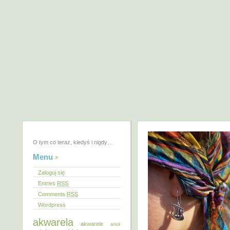
O tym co teraz, kiedyś i nigdy…
Menu
Zaloguj się
Entries
RSS
Comments
RSS
Wordpress
akwarela
akwarele
anioł