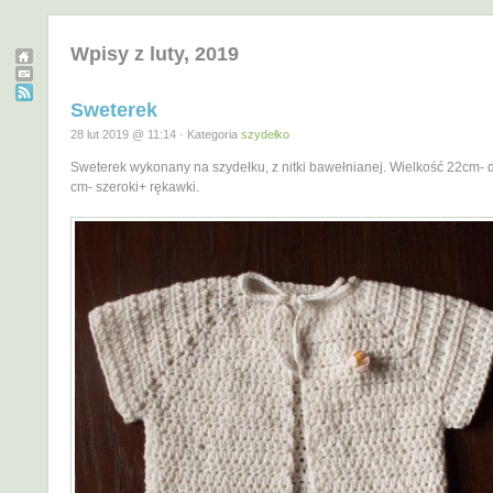
Wpisy z luty, 2019
Sweterek
28 lut 2019 @ 11:14 · Kategoria
szydełko
Sweterek wykonany na szydełku, z nitki bawełnianej. Wielkość 22cm- d
cm- szeroki+ rękawki.