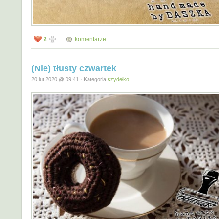
2
komentarze
(Nie) tłusty czwartek
20 lut 2020 @ 09:41 · Kategoria
szydełko