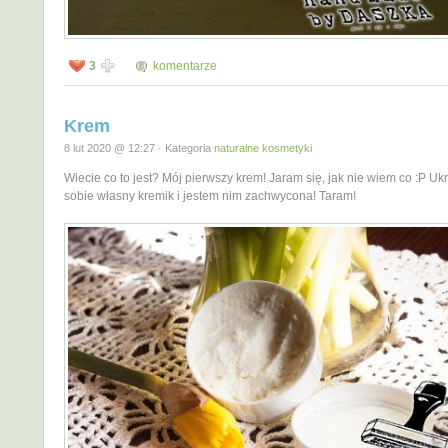
3
komentarze
Krem
8 lut 2020 @ 12:27 · Kategoria
naturalne kosmetyki
Wiecie co to jest? Mój pierwszy krem! Jaram się, jak nie wiem co :P Uk
sobie własny kremik i jestem nim zachwycona! Taram!