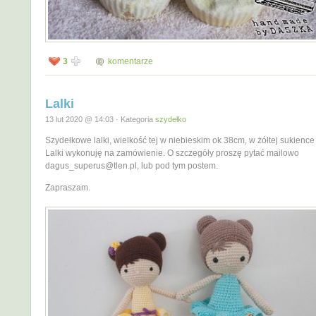
3
komentarze
Lalki
13 lut 2020 @ 14:03 · Kategoria
szydełko
Szydełkowe lalki, wielkość tej w niebieskim ok 38cm, w żółtej sukienc
Lalki wykonuję na zamówienie. O szczegóły proszę pytać mailowo
dagus_superus@tlen.pl, lub pod tym postem.
Zapraszam.