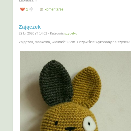
Zapraszam
1
komentarze
Zajączek
22 lut 2020 @ 14:02 · Kategoria
szydełko
Zajączek, maskotka, wielkość 23cm. Oczywiście wykonany na szydełku