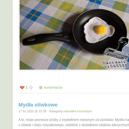
1
komentarze
Mydła oliwkowe
17 lut 2020 @ 15:38 · Kategoria
naturalne kosmetyki
A to, moje pierwsze próby z mydełkiem robionym od podstaw. Mydła na
z oliwek i oleju rzepakowego, niektóre z dodatkiem olejków eterycznyc