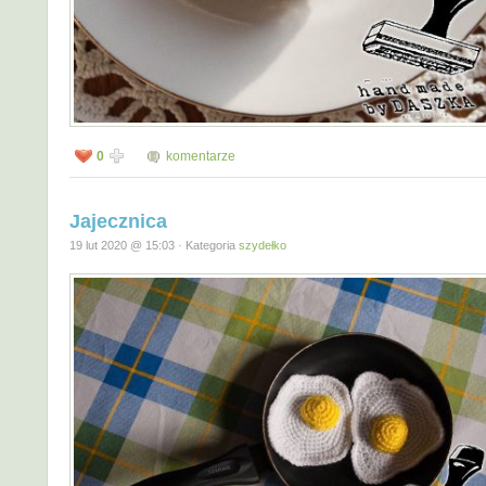
0
komentarze
Jajecznica
19 lut 2020 @ 15:03 · Kategoria
szydełko