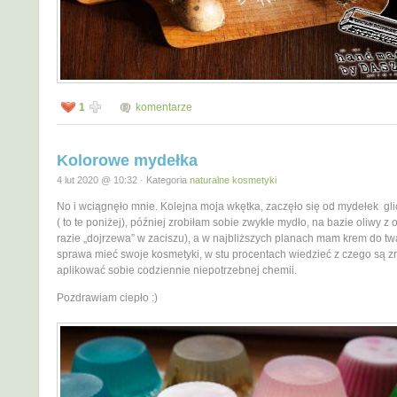
1
komentarze
Kolorowe mydełka
4 lut 2020 @ 10:32 · Kategoria
naturalne kosmetyki
No i wciągnęło mnie. Kolejna moja wkętka, zaczęło się od mydełek gl
( to te poniżej), później zrobiłam sobie zwykłe mydło, na bazie oliwy z 
razie „dojrzewa” w zaciszu), a w najbliższych planach mam krem do tw
sprawa mieć swoje kosmetyki, w stu procentach wiedzieć z czego są zr
aplikować sobie codziennie niepotrzebnej chemii.
Pozdrawiam ciepło :)