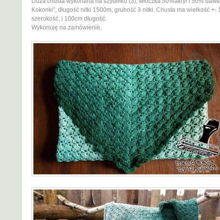
Duża chusta wykonana na szydełku (3), włóczka 50%akryl i 50% baweł
Kokonki”, długość nitki 1500m, grubość 3 nitki. Chusta ma wielkość +-
szerokość, i 100cm długość.
Wykonuję na zamówienie.