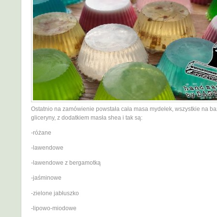
Ostatnio na zamówienie powstała cała masa mydełek, wszystkie na ba
gliceryny, z dodatkiem masła shea i tak są:
-różane
-lawendowe
-lawendowe z bergamotką
-jaśminowe
-zielone jabłuszko
-lipowo-miodowe