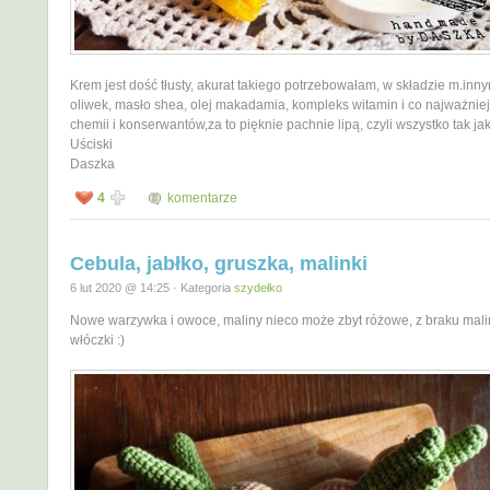
Krem jest dość tłusty, akurat takiego potrzebowałam, w składzie m.inny
oliwek, masło shea, olej makadamia, kompleks witamin i co najważnie
chemii i konserwantów,za to pięknie pachnie lipą, czyli wszystko tak ja
Uściski
Daszka
4
komentarze
Cebula, jabłko, gruszka, malinki
6 lut 2020 @ 14:25 · Kategoria
szydełko
Nowe warzywka i owoce, maliny nieco może zbyt różowe, z braku mal
włóczki :)