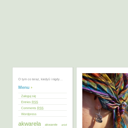
O tym co teraz, kiedyś i nigdy…
Menu
Zaloguj się
Entries
RSS
Comments
RSS
Wordpress
akwarela
akwarele
anioł