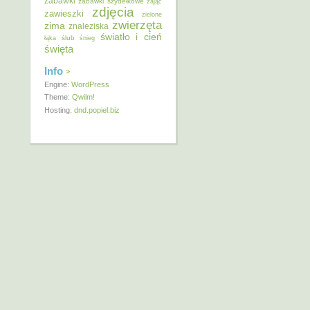
zabawki
zabawki szydełkowe
zając
zdjęcia
zawieszki
zielone
zwierzęta
zima
znaleziska
światło i cień
ślub
łąka
śnieg
święta
Info
Engine:
WordPress
Theme:
Qwilm!
Hosting:
dnd.popiel.biz