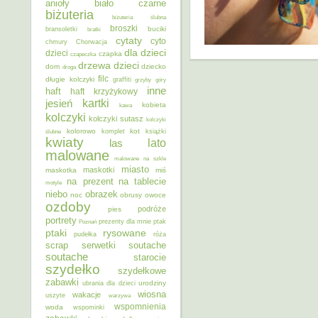
anioły
biało czarne
biżuteria
biżuteria ślubna
broszki
buciki
bransoletki
bratki
cytaty
cyto
chmury
Chorwacja
dla dzieci
dzieci
czapka
czapeczka
dzieci
drzewa
dom
dziecko
droga
filc
długie kolczyki
graffiti
grzyby
góry
inne
haft
haft krzyżykowy
kartki
jesień
kobieta
kawa
kolczyki
kolczyki sutasz
kolczyki
kolorowo
kot
ślubne
komplet
książki
kwiaty
lato
las
malowane
malowane na szkle
miasto
maskotki
maskotka
miś
na prezent
na tablecie
motyle
niebo
obrazek
noc
obrusy
owoce
ozdoby
podróże
pies
portrety
Poznań
prezenty dla mnie
ptak
ptaki
rysowane
pudełka
róża
scrap
soutache
serwetki
soutache
starocie
szydełko
szydełkowe
zabawki
urodziny
ubrania dla dzieci
wiosna
wakacje
uszyte
warzywa
wspomnienia
woda
wspominki