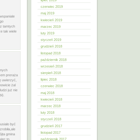
lipiec 2019
czerwiec 2019
maj 2019
 wspaniale
kwiecień 2019
ego
 z tamtych
marzec 2019
e tak wiele
luty 2019
styczeń 2019
grudzień 2018
listopad 2018
październik 2018
wrzesień 2018
onych
sierpień 2018
azem preraża
lipiec 2018
ę uwierzyć,
mowicie żal
czerwiec 2018
udzi już nie
maj 2018
i).
kwiecień 2018
marzec 2018
luty 2018
styczeń 2018
usiało być
grudzień 2017
robiła,ale
listopad 2017
ójta gmina
więc to
październik 2017