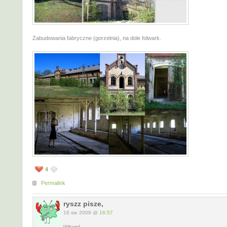
Zabudowania fabryczne (gorzelnia), na dole folwark.
4
Permalink
ryszz pisze,
16 sie 2009 @
16:57