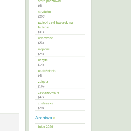
stare pocztówki
(6)
szydełko
(206)
tabletki czyli bazgroły na
tablecie
(41)
ufilcowane
(23)
ulepione
(24)
uszyte
(14)
uzależnienia
(4)
zdjęcia
(199)
zescrapowane
(47)
znaleziska
(29)
Archiwa
lipiec 2026