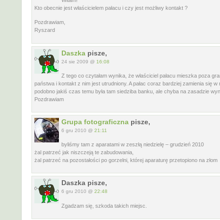
Witam!
Kto obecnie jest właścicielem pałacu i czy jest możliwy kontakt ?
Pozdrawiam,
Ryszard
Daszka
pisze,
24 sie 2009 @
16:08
Z tego co czytałam wynika, że właściciel pałacu mieszka poza gra
państwa i kontakt z nim jest utrudniony. A pałac coraz bardziej zamienia się w 
podobno jakiś czas temu była tam siedziba banku, ale chyba na zasadzie wy
Pozdrawiam
Grupa fotograficzna
pisze,
6 gru 2010 @
21:11
byliśmy tam z aparatami w zeszłą niedzielę – grudzień 2010
żal patrzeć jak niszczeją te zabudowania,
żal patrzeć na pozostałości po gorzelni, której aparaturę przetopiono na złom
Daszka pisze,
6 gru 2010 @
22:48
Zgadzam się, szkoda takich miejsc.