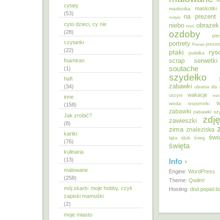
m
cytaty
maskotki
maskotka
(53)
na prezent
motyle
cyto dzieci, cy nie
niebo
obrazek
noc
ozdoby
(28)
pie
czytanki
portrety
Poznań
prezen
(22)
ptaki
ry
pudełka
scrap
foamiran
serwetki
soutache
(1)
szydełko
haft
zabawki
(34)
ubrania dla 
wakacje
uszyte
war
inne
w
woda
wspominki
(158)
zabawki
zabawki sz
Jak zrobić?
zdję
zawieszki
(8)
zima
znaleziska
kartki
świ
ślub
łąka
śnieg
(76)
święta
kulinaria
(13)
Info
malowane
Engine:
WordPress
(258)
Theme:
Qwilm!
mój skarb- moje hobby, czyli
Hosting:
dnd.popiel.b
zapiski mamuśki
(2)
moje miasto