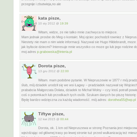
przegnije i zbutwieja,no ale
kata pisze,
10 sty 2012 @
19:39
Witam, widze, ze nie talko mnie zachwyca to miejsce.
Mam jednak prosbe do Meg o kontakt. Moj ojciec pochodzil rowniez z Niepru
Niestety nie mam o nim wiele informacji. Nazywal sie Hugo Hildebrandt, moze z
jak byliscie dziecmi? Interesuje mnie wszystko co moze go lub jego rodzine 
moj adres
p.grabowska@interia.pl
Dorota pisze,
13 gru 2012 @
22:00
Witam. mam podobne pytanie. W Niepruszewie w 1877 r mój pradz
ślub, mój dziadek urodził się we wsi Łagwy – pradziadek nazywał się Wojciec
prababcia Małgorzata Dolata, dziadek to Michał Wolny – czy ktoś potrafi powi
coś o potomkach lub przodkach tych osób. Szukam danych bo piszę historię 
Będę bardzo wdzięczna za każdą wiadomość. mój adres:
dorothea55@wp.pl
Tiftyw pisze,
12 kwi 2015 @
00:44
Dorota, ok. 1 km od Niepruszewa w stronę Poznania jest miejsco
wjeżdżając od głównej trasy po lewej stronie tuż przed wulkanizacją też mies