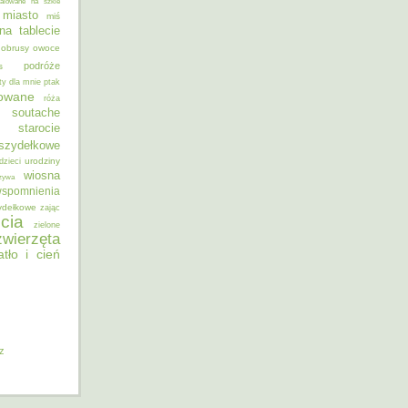
alowane na szkle
miasto
miś
na tablecie
obrusy
owoce
podróże
s
ty dla mnie
ptak
sowane
róża
soutache
starocie
szydełkowe
urodziny
dzieci
wiosna
zywa
spomnienia
ydełkowe
zając
cia
zielone
zwierzęta
atło i cień
iz