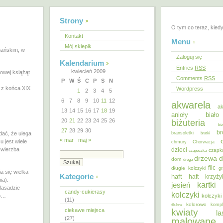
Strony
O tym co teraz, kied
Kontakt
Menu
Mój sklepik
nańskim, w
Zaloguj się
Kalendarium
Entries
RSS
kwiecień 2009
towej książąt
Comments
RSS
P
W
Ś
C
P
S
N
 z końca XIX
Wordpress
1
2
3
4
5
6
7
8
9
10
11
12
akwarela
ak
13
14
15
16
17
18
19
anioły
biał
20
21
22
23
24
25
26
biżuteria
bi
27
28
29
30
br
dać, że ulega
bransoletki
bratki
« mar
maj »
 jest wiele
chmury
Chorwacja
 wierzba
dzieci
czapk
czapeczka
d
drzewa
dom
droga
filc
długie kolczyki
gr
a się wielka
Kategorie
haft
haft krzyż
ia).
kartki
jesień
fasadzie
candy-cukierasy
kolczyki
go…
kolczyki
(11)
kolorowo
ślubne
kompl
ciekawe miejsca
kwiaty
la
(27)
malowane