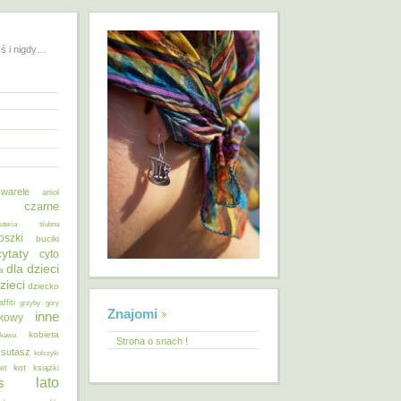
yś i nigdy…
warele
anioł
o czarne
żuteria ślubna
oszki
buciki
cytaty
cyto
dla dzieci
a
zieci
dziecko
affiti
grzyby
góry
Znajomi
inne
ykowy
kobieta
kawa
Strona o snach !
 sutasz
kolczyki
kot
et
książki
lato
s