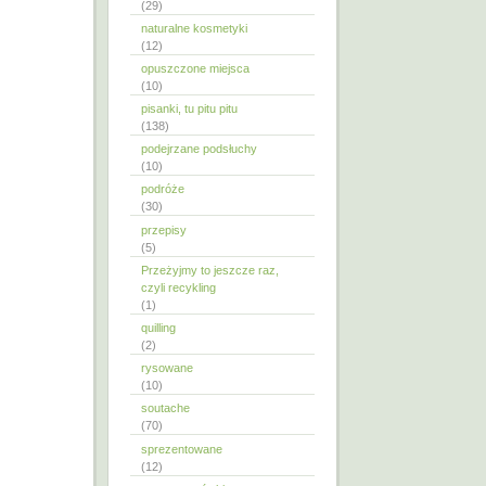
(29)
naturalne kosmetyki
(12)
opuszczone miejsca
(10)
pisanki, tu pitu pitu
(138)
podejrzane podsłuchy
(10)
podróże
(30)
przepisy
(5)
Przeżyjmy to jeszcze raz,
czyli recykling
(1)
quilling
(2)
rysowane
(10)
soutache
(70)
sprezentowane
(12)