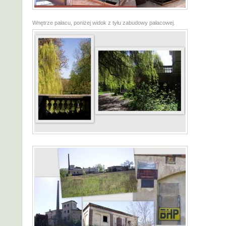
Wnętrze pałacu, poniżej widok z tyłu zabudowy pałacowej.