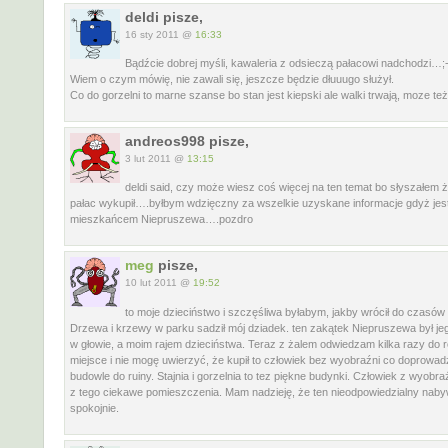
deldi pisze,
16 sty 2011 @
16:33
Bądźcie dobrej myśli, kawaleria z odsieczą pałacowi nadchodzi…;-
Wiem o czym mówię, nie zawali się, jeszcze będzie dłuuugo służył.
Co do gorzelni to marne szanse bo stan jest kiepski ale walki trwają, moze też
andreos998 pisze,
3 lut 2011 @
13:15
deldi said, czy może wiesz coś więcej na ten temat bo słyszałem ż
pałac wykupił….byłbym wdzięczny za wszelkie uzyskane informacje gdyż je
mieszkańcem Niepruszewa….pozdro
meg
pisze,
10 lut 2011 @
19:52
to moje dzieciństwo i szczęśliwa byłabym, jakby wrócił do czasów 
Drzewa i krzewy w parku sadził mój dziadek. ten zakątek Niepruszewa był j
w głowie, a moim rajem dzieciństwa. Teraz z żalem odwiedzam kilka razy do r
miejsce i nie mogę uwierzyć, że kupił to człowiek bez wyobraźni co doprowadz
budowle do ruiny. Stajnia i gorzelnia to tez piękne budynki. Człowiek z wyobra
z tego ciekawe pomieszczenia. Mam nadzieję, że ten nieodpowiedzialny naby
spokojnie.