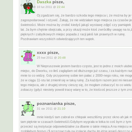
Daszka
pisze,
10 lut 2011 @
22:44
Oj zgadzam się, że bardzo szkoda tego miejsca i, że można by je
zagospodarować i ożywić. Żałuję, że nie widziałam tego miejsca za czasów j
świetności. Może można by zrobić kiedyś jakąś wystawę zdjęć czy pamiątek
lat. Ja bym chętnie obejrzała, a przy okazji może ktoś zwróciłby uwagę na to,ż
pięknych i zabytkowych miejsc popada z racji jakiś luk prawnych w ruinę.
Pozdrawiam wszystkich odwiedzających ten wątek.
xxxx pisze,
25 kwi 2011 @
20:48
W Niepruszewie jestem bardzo często, jest to jedno z moich ulubi
miejsc, do Dworku, co ileś zaglądam od dłuższego już czasu, i za każdym r
mnie to co widzę. Gdy przypomnę sobie ten pałac z 2000-nego roku, nie mog
że w ciągu 11-stu lat zmienił się w taką ruinę. Za każdym razem jest mi niesa
tego miejsca, ale z drugiej strony cieszę się, że mogłam zobaczyć to co wielu l
zobaczy (gdyż niestety powoli tracę wiarę w to, że ktoścoś jeszcze z tym zrob
poznanianka pisze,
31 sie 2011 @
21:10
mnie kiedyś tam zabrał ex chłopak weszliśmy przez okno ah jak m
tam pięknie w czasach świetnośći.Gdybym wygrała w lotka to coś bym z tym z
przecież są instytucje odpowiedzialne za dbanie o takie miejca.A na miejscu w
zrobiłabym festyn i $ przeznaczyła na izolacje dachu itp idzie jesień deszcze 