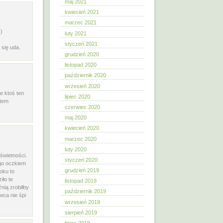
maj 2021
kwiecień 2021
marzec 2021
)
luty 2021
styczeń 2021
 się uda.
grudzień 2020
listopad 2020
październik 2020
wrzesień 2020
e ktoś ten
lipiec 2020
stem
czerwiec 2020
maj 2020
kwiecień 2020
marzec 2020
luty 2020
świetności.
styczeń 2020
ego oczkiem
grudzień 2019
oku to
iło te
listopad 2019
źnią zrobiłby
październik 2019
wca nie śpi
wrzesień 2019
sierpień 2019