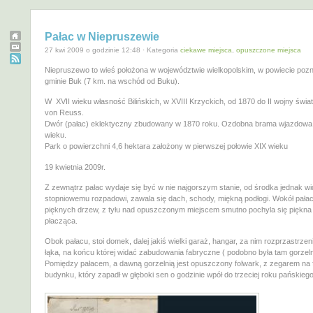
Pałac w Niepruszewie
27 kwi 2009 o godzinie 12:48 · Kategoria
ciekawe miejsca
,
opuszczone miejsca
Niepruszewo to wieś położona w województwie wielkopolskim, w powiecie poz
gminie Buk (7 km. na wschód od Buku).
W XVII wieku własność Bilińskich, w XVIII Krzyckich, od 1870 do II wojny świa
von Reuss.
Dwór (pałac) eklektyczny zbudowany w 1870 roku. Ozdobna brama wjazdowa
wieku.
Park o powierzchni 4,6 hektara założony w pierwszej połowie XIX wieku
19 kwietnia 2009r.
Z zewnątrz pałac wydaje się być w nie najgorszym stanie, od środka jednak wi
stopniowemu rozpadowi, zawala się dach, schody, miękną podłogi. Wokół pałacu
pięknych drzew, z tyłu nad opuszczonym miejscem smutno pochyla się piękna
płacząca.
Obok pałacu, stoi domek, dalej jakiś wielki garaż, hangar, za nim rozprzastrzeni
łąka, na końcu której widać zabudowania fabryczne ( podobno była tam gorzeln
Pomiędzy pałacem, a dawną gorzelnią jest opuszczony folwark, z zegarem na 
budynku, który zapadł w głęboki sen o godzinie wpół do trzeciej roku pańskie