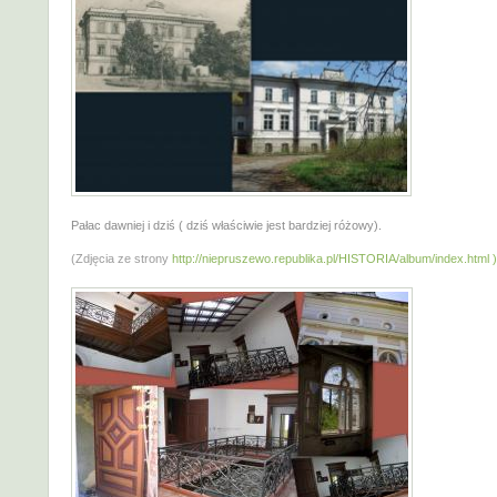
Pałac dawniej i dziś ( dziś właściwie jest bardziej różowy).
(Zdjęcia ze strony
http://niepruszewo.republika.pl/HISTORIA/album/index.html )