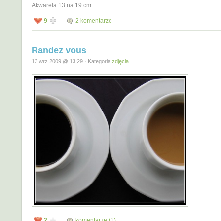
Akwarela 13 na 19 cm.
9
2 komentarze
Randez vous
13 wrz 2009 @ 13:29 · Kategoria
zdjęcia
2
komentarze (1)