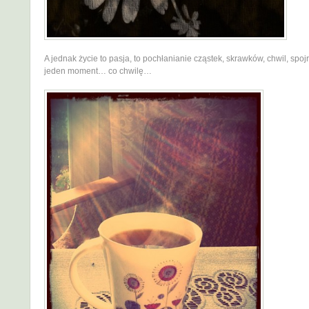
A jednak życie to pasja, to pochłanianie cząstek, skrawków, chwil, spo
jeden moment… co chwilę…