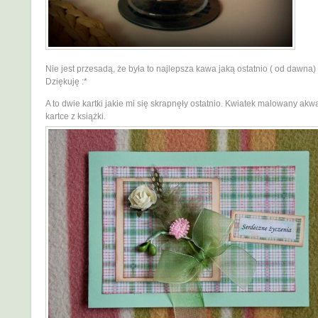
Nie jest przesadą, że była to najlepsza kawa jaką ostatnio ( od dawna)
Dziękuję :*
A to dwie kartki jakie mi się skrapnęły ostatnio. Kwiatek malowany akw
kartce z książki.