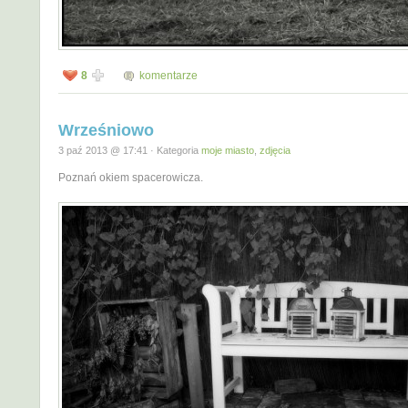
8
komentarze
Wrześniowo
3 paź 2013 @ 17:41 · Kategoria
moje miasto
,
zdjęcia
Poznań okiem spacerowicza.