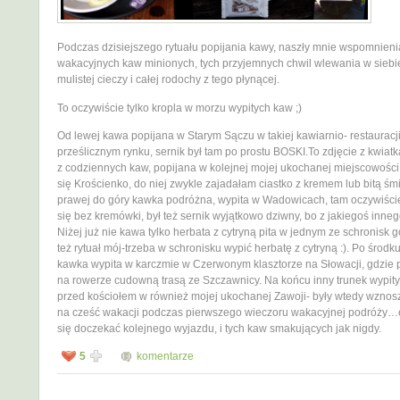
Podczas dzisiejszego rytuału popijania kawy, naszły mnie wspomnien
wakacyjnych kaw minionych, tych przyjemnych chwil wlewania w siebi
mulistej cieczy i całej rodochy z tego płynącej.
To oczywiście tylko kropla w morzu wypitych kaw ;)
Od lewej kawa popijana w Starym Sączu w takiej kawiarnio- restauracji
prześlicznym rynku, sernik był tam po prostu BOSKI.To zdjęcie z kwiatk
z codziennych kaw, popijana w kolejnej mojej ukochanej miejscowości 
się Krościenko, do niej zwykle zajadałam ciastko z kremem lub bitą śm
prawej do góry kawka podróżna, wypita w Wadowicach, tam oczywiście
się bez kremówki, był też sernik wyjątkowo dziwny, bo z jakiegoś inneg
Niżej już nie kawa tylko herbata z cytryną pita w jednym ze schronisk g
też rytuał mój-trzeba w schronisku wypić herbatę z cytryną :). Po środk
kawka wypita w karczmie w Czerwonym klasztorze na Słowacji, gdzie
na rowerze cudowną trasą ze Szczawnicy. Na końcu inny trunek wypit
przed kościołem w również mojej ukochanej Zawoji- były wtedy wznos
na cześć wakacji podczas pierwszego wieczoru wakacyjnej podróży…
się doczekać kolejnego wyjazdu, i tych kaw smakujących jak nigdy.
5
komentarze