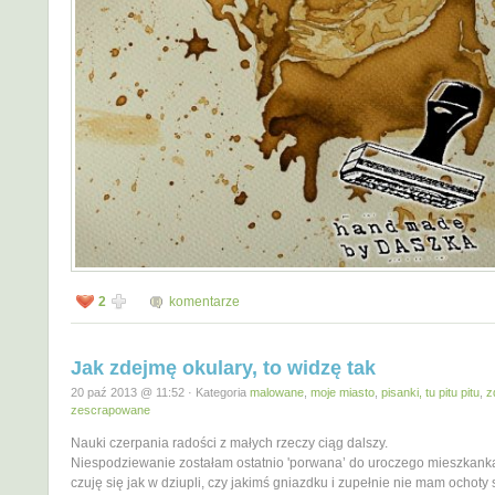
2
komentarze
Jak zdejmę okulary, to widzę tak
20 paź 2013 @ 11:52 · Kategoria
malowane
,
moje miasto
,
pisanki, tu pitu pitu
,
z
zescrapowane
Nauki czerpania radości z małych rzeczy ciąg dalszy.
Niespodziewanie zostałam ostatnio 'porwana’ do uroczego mieszkanka
czuję się jak w dziupli, czy jakimś gniazdku i zupełnie nie mam ochoty