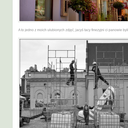
A to jedno z moich ulubionych zdjęć, jacyś tacy finezyjni ci panowie byli