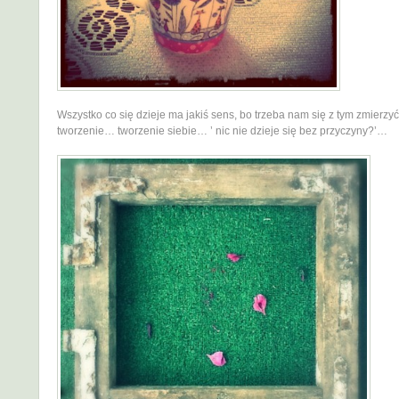
Wszystko co się dzieje ma jakiś sens, bo trzeba nam się z tym zmierzyć,
tworzenie… tworzenie siebie… ’ nic nie dzieje się bez przyczyny?’…