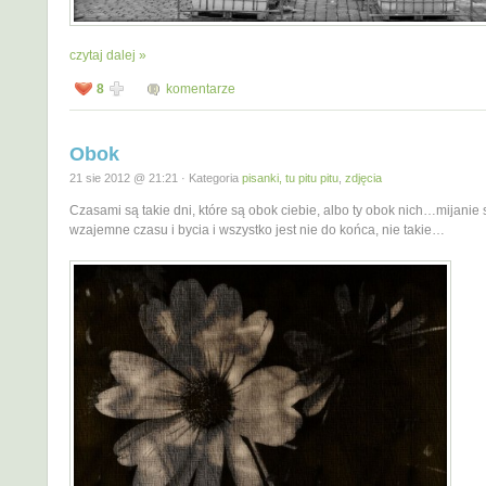
czytaj dalej »
8
komentarze
Obok
21 sie 2012 @ 21:21 · Kategoria
pisanki, tu pitu pitu
,
zdjęcia
Czasami są takie dni, które są obok ciebie, albo ty obok nich…mijanie 
wzajemne czasu i bycia i wszystko jest nie do końca, nie takie…