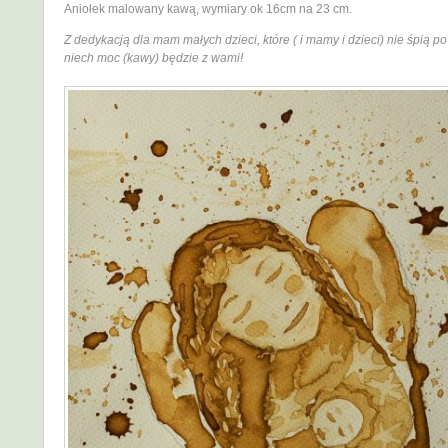
Aniołek malowany kawą, wymiary ok 16cm na 23 cm.
Z dedykacją dla mam małych dzieci, które ( i mamy i dzieci) nie śpią po
niech moc (kawy) będzie z wami!