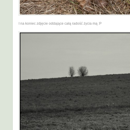
I na koniec zdjęcie oddające całą radość życia mą :P