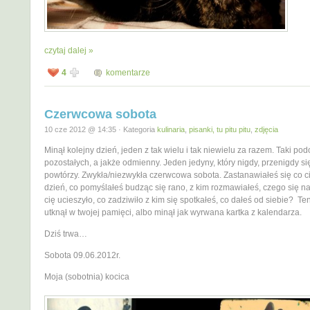
czytaj dalej »
4
komentarze
Czerwcowa sobota
10 cze 2012 @ 14:35 · Kategoria
kulinaria
,
pisanki, tu pitu pitu
,
zdjęcia
Minął kolejny dzień, jeden z tak wielu i tak niewielu za razem. Taki po
pozostałych, a jakże odmienny. Jeden jedyny, który nigdy, przenigdy si
powtórzy. Zwykła/niezwykła czerwcowa sobota. Zastanawiałeś się co ci
dzień, co pomyślałeś budząc się rano, z kim rozmawiałeś, czego się na
cię ucieszyło, co zadziwiło z kim się spotkałeś, co dałeś od siebie? Te
utknął w twojej pamięci, albo minął jak wyrwana kartka z kalendarza.
Dziś trwa…
Sobota 09.06.2012r.
Moja (sobotnia) kocica