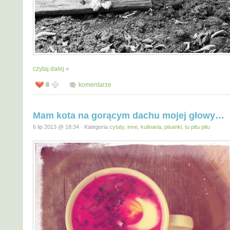
czytaj dalej »
8
komentarze
Mam kota na gorącym dachu mojej głowy…
6 lip 2013 @ 18:34 · Kategoria
cytaty
,
inne
,
kulinaria
,
pisanki, tu pitu pitu