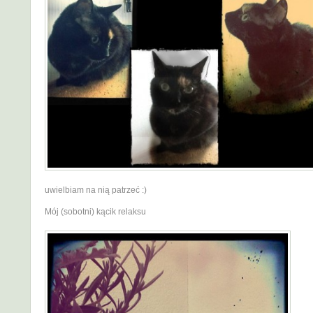
uwielbiam na nią patrzeć :)
Mój (sobotni) kącik relaksu