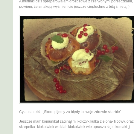
A muffinki dziś spreparowałam drożdżowe z czerwonymi porzeczkami,
powiem, że smakują wyśmienicie jeszcze ciepluchne z bitą śmietą :)
Cytat na dziś : „Skoro pijemy za błędy to twoje zdrowie skarbie”
Jeszcze mam komunikat zaginął mi kolczyk kulka zielona- filcowy, oraz
skarpetka- ktokolwiek widział, ktokolwiek wie uprasza się o kontakt ;)