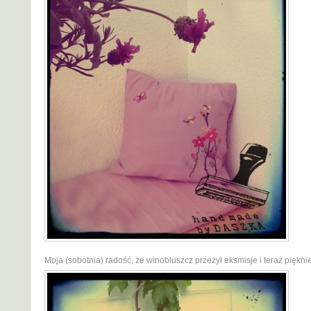
Moja (sobotnia) radość, że winobluszcz przeżył eksmisje i teraz pięknie