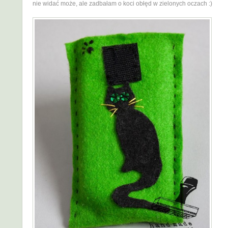
nie widać może, ale zadbałam o koci obłęd w zielonych oczach :)