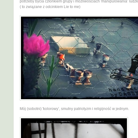
potrzeby bycia członkiem grupy i możliwościach 'manipulowania’ lud
( to związane z odcinkiem Lie to me)
Mój (sobotni) 'kolorowy’, smutny patriotyzm i religijność w jednym.