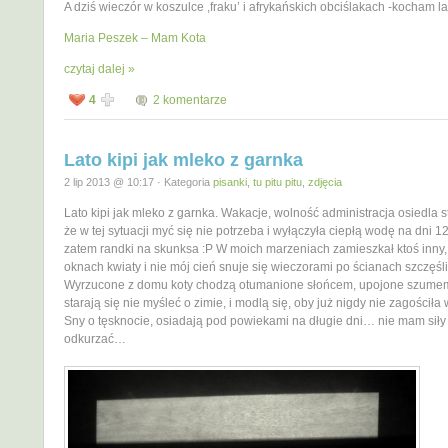
A dziś wieczór w koszulce ,fraku’ i afrykańskich obciślakach -kocham la
Maria Peszek – Mam Kota
czytaj dalej »
4
2 komentarze
Lato kipi jak mleko z garnka
2 lip 2013 @ 10:17 · Kategoria
pisanki, tu pitu pitu
,
zdjęcia
Lato kipi jak mleko z garnka. Wakacje, wolność administracja osiedla st
że w tej sytuacji myć się nie potrzeba i wyłączyła ciepłą wodę na dni 1
zatem randki na skunksa :P W moich marzeniach zamieszkał ktoś inny,
oknach kwiaty i nie mój cień snuje się wieczorami po ścianach szczęśl
Wyrzucone z domu koty chodzą otumanione słońcem, upojone szumem
starają się nie myśleć o zimie, i modlą się, oby już nigdy nie zagościła 
Sny o tęsknocie, osiadają pod powiekami na długie dni… nie mam siły
odkurzać…