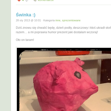
4
komentarze
Świnka :)
28 sty 2013 @ 10:01 · Kategoria
inne
,
sprezentowane
Dziś znowu się chwalić będę, dzień podły, deszczowy i ktoś ukradł sło
razem… a mi poprawia humor prezent jaki dostałam wczoraj!
Oto on taram!