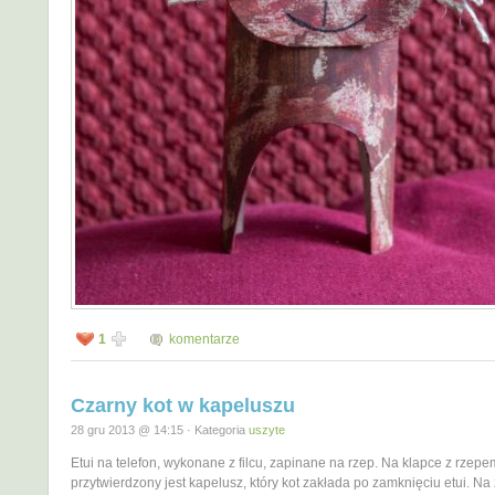
1
komentarze
Czarny kot w kapeluszu
28 gru 2013 @ 14:15 · Kategoria
uszyte
Etui na telefon, wykonane z filcu, zapinane na rzep. Na klapce z rzepe
przytwierdzony jest kapelusz, który kot zakłada po zamknięciu etui. Na