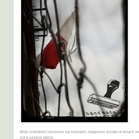
Moje (sobotnie) odurzanie się kolorami, zatapianie wzroku w tonach ni
ust w używce kibica.