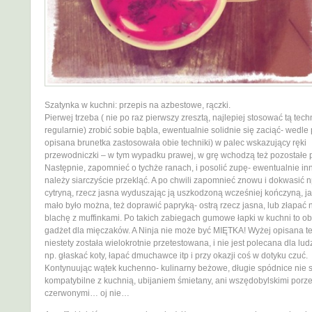
Szatynka w kuchni: przepis na azbestowe, rączki.
Pierwej trzeba ( nie po raz pierwszy zresztą, najlepiej stosować tą tec
regularnie) zrobić sobie bąbla, ewentualnie solidnie się zaciąć- wedle 
opisana brunetka zastosowała obie techniki) w palec wskazujący ręki
przewodniczki – w tym wypadku prawej, w grę wchodzą też pozostałe 
Następnie, zapomnieć o tychże ranach, i posolić zupę- ewentualnie inn
należy siarczyście przekląć. A po chwili zapomnieć znowu i dokwasić n
cytryną, rzecz jasna wyduszając ją uszkodzoną wcześniej kończyną, 
mało było można, też doprawić papryką- ostrą rzecz jasna, lub złapać 
blachę z muffinkami. Po takich zabiegach gumowe łapki w kuchni to ob
gadżet dla mięczaków. A Ninja nie może być MIĘTKA! Wyżej opisana t
niestety została wielokrotnie przetestowana, i nie jest polecana dla lud
np. głaskać koty, łapać dmuchawce itp i przy okazji coś w dotyku czuć.
Kontynuując wątek kuchenno- kulinarny beżowe, długie spódnice nie 
kompatybilne z kuchnią, ubijaniem śmietany, ani wszędobylskimi porz
czerwonymi… oj nie…