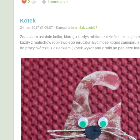
2
komentarze
Kotek
24 mar 2017 @ 09:07 · Kategoria
inne
,
Jak zrobić?
Znalazłam ostatnio kotka, którego kiedyś robiłam z dziećmi- tzn to jest 
każdy z maluchów robił swojego mruczka. Być może kogoś zainspiruje
do pracy twórczej z dzieckiem ( kotek wykonany z rolki po papierze to