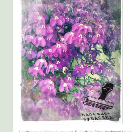
I jeszcze moja (sobotnia) rozpusta. Bułeczki maślane, pachnące i cud