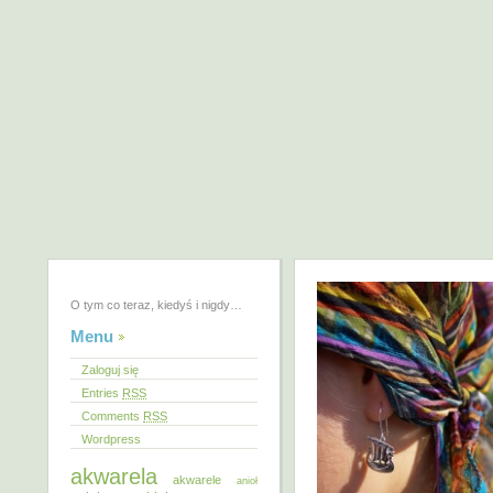
O tym co teraz, kiedyś i nigdy…
Menu
Zaloguj się
Entries
RSS
Comments
RSS
Wordpress
akwarela
akwarele
anioł