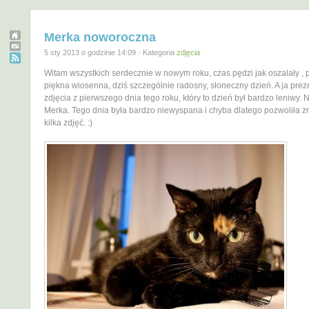
Merka noworoczna
5 sty 2013 o godzinie 14:09 · Kategoria
zdjęcia
Witam wszystkich serdecznie w nowym roku, czas pędzi jak oszalały ,
piękna wiosenna, dziś szczególnie radosny, słoneczny dzień. A ja prez
zdjęcia z pierwszego dnia tego roku, który to dzień był bardzo leniwy. 
Merka. Tego dnia była bardzo niewyspana i chyba dlatego pozwoliła zr
kilka zdjęć. :)