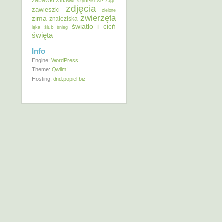
zabawki
zabawki szydełkowe
zając
zdjęcia
zawieszki
zielone
zwierzęta
zima
znaleziska
światło i cień
ślub
łąka
śnieg
święta
Info
Engine:
WordPress
Theme:
Qwilm!
Hosting:
dnd.popiel.biz