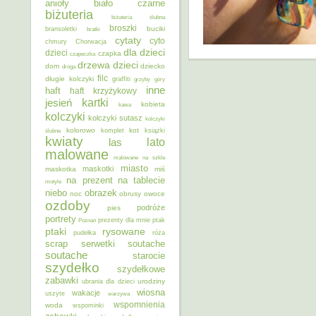
anioły
biało czarne
biżuteria
biżuteria ślubna
broszki
buciki
bransoletki
bratki
cytaty
cyto
chmury
Chorwacja
dla dzieci
dzieci
czapka
czapeczka
dzieci
drzewa
dom
dziecko
droga
filc
długie kolczyki
graffiti
grzyby
góry
inne
haft
haft krzyżykowy
kartki
jesień
kobieta
kawa
kolczyki
kolczyki sutasz
kolczyki
kolorowo
kot
ślubne
komplet
książki
kwiaty
lato
las
malowane
malowane na szkle
miasto
maskotki
maskotka
miś
na prezent
na tablecie
motyle
niebo
obrazek
noc
obrusy
owoce
ozdoby
podróże
pies
portrety
Poznań
prezenty dla mnie
ptak
ptaki
rysowane
pudełka
róża
scrap
soutache
serwetki
soutache
starocie
szydełko
szydełkowe
zabawki
urodziny
ubrania dla dzieci
wiosna
wakacje
uszyte
warzywa
wspomnienia
woda
wspominki