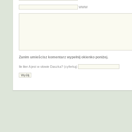
WWW
Zanim umieścisz komentarz wypełnij okienko poniżej.
Ile liter A jest w słowie Daszka? (cyferką)