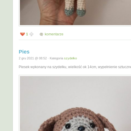
1
komentarze
Pies
2 gru 2021 @ 08:52 · Kategoria
szydełko
Piesek wykonany na szydełku, wielkość ok 14cm, wypełnienie sztuczn