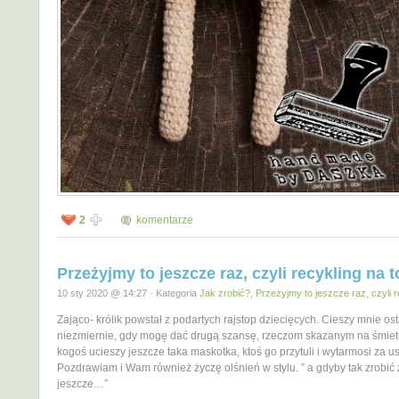
2
komentarze
Przeżyjmy to jeszcze raz, czyli recykling na to
10 sty 2020 @ 14:27 · Kategoria
Jak zrobić?
,
Przeżyjmy to jeszcze raz, czyli r
Zająco- królik powstał z podartych rajstop dziecięcych. Cieszy mnie ost
niezmiernie, gdy mogę dać drugą szansę, rzeczom skazanym na śmietn
kogoś ucieszy jeszcze taka maskotka, ktoś go przytuli i wytarmosi za us
Pozdrawiam i Wam również życzę olśnień w stylu. ” a gdyby tak zrobić 
jeszcze…”