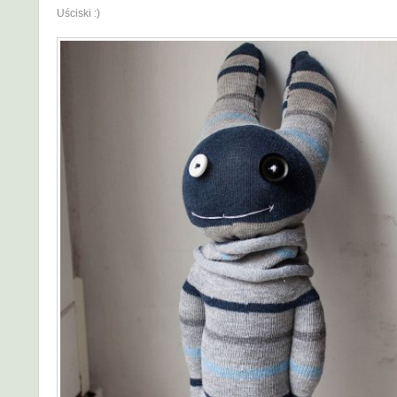
Uściski :)