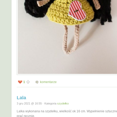
1
komentarze
Lala
3 gru 2021 @ 16:55 · Kategoria
szydełko
Lalka wykonana na szydełku, wielkość ok 16 cm. Wypełnienie sztuczn
prać ręcznie.