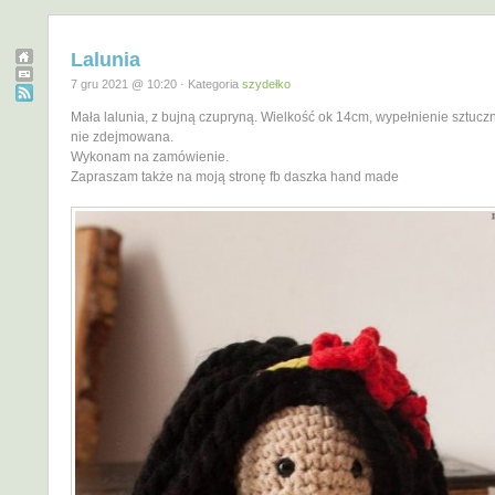
Lalunia
7 gru 2021 @ 10:20 · Kategoria
szydełko
Mała lalunia, z bujną czupryną. Wielkość ok 14cm, wypełnienie sztucz
nie zdejmowana.
Wykonam na zamówienie.
Zapraszam także na moją stronę fb daszka hand made