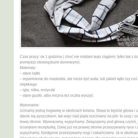
Czas pracy: ok 1 godzina ( choć nie robiłam tego ciągiem, tylko tak z d
pomiędzy obowiązkami domowymi).
Materiały:
– stare rajtki
– wypełnienie do maskotek, ale może być wata, lub jakieś łątki czy coś
miękkiego
– igła, nitka, nożyczki
– stare guziki, albo można też oczka wyszyć.
Wykonanie:
Ucinamy jedną nogawkę w okolicach kolana. Stopa to będzie głowa i u
stanie się pyszczkiem, tak więc nad pięta rozcinamy na pół- to uszy i
lewej stronie. Wywracamy, wypychamy. Związujemy pod głową czymś, 
ścisnęłam recepturką. Dalej już na prawej stronie przeszywamy ręce i
wypychamy. Następnie przeszywamy nogi i zakańczamy. Ja w okolicach