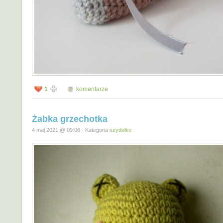
1
komentarze
Żabka grzechotka
4 maj 2021 @ 09:06 · Kategoria
szydełko