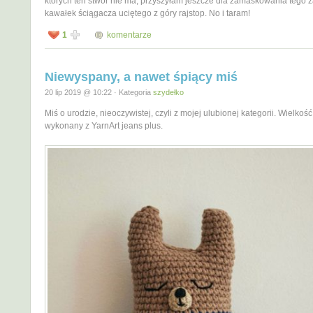
których ten stwór nie ma, przyszyłam jeszcze dla zamaskowania tego 
kawałek ściągacza uciętego z góry rajstop. No i taram!
1
komentarze
Niewyspany, a nawet śpiący miś
20 lip 2019 @ 10:22 · Kategoria
szydełko
Miś o urodzie, nieoczywistej, czyli z mojej ulubionej kategorii. Wielkoś
wykonany z YarnArt jeans plus.