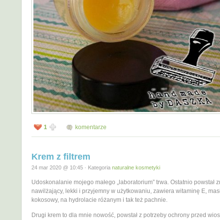
1
komentarze
Krem z filtrem
24 mar 2020 @ 10:45 · Kategoria
naturalne kosmetyki
Udoskonalanie mojego małego „laboratorium” trwa. Ostatnio powstał 
nawilżający, lekki i przyjemny w użytkowaniu, zawiera witaminę E, masł
kokosowy, na hydrolacie różanym i tak też pachnie.
Drugi krem to dla mnie nowość, powstał z potrzeby ochrony przed wi