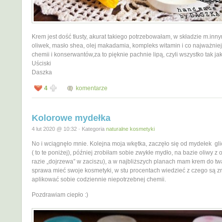
Krem jest dość tłusty, akurat takiego potrzebowałam, w składzie m.inny
oliwek, masło shea, olej makadamia, kompleks witamin i co najważnie
chemii i konserwantów,za to pięknie pachnie lipą, czyli wszystko tak ja
Uściski
Daszka
4
komentarze
Kolorowe mydełka
4 lut 2020 @ 10:32 · Kategoria
naturalne kosmetyki
No i wciągnęło mnie. Kolejna moja wkętka, zaczęło się od mydełek gl
( to te poniżej), później zrobiłam sobie zwykłe mydło, na bazie oliwy z 
razie „dojrzewa” w zaciszu), a w najbliższych planach mam krem do tw
sprawa mieć swoje kosmetyki, w stu procentach wiedzieć z czego są zr
aplikować sobie codziennie niepotrzebnej chemii.
Pozdrawiam ciepło :)