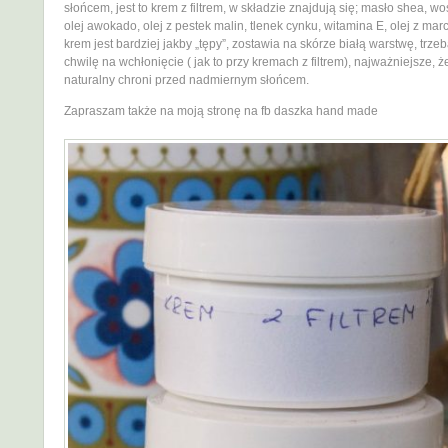
słońcem, jest to krem z filtrem, w składzie znajdują się; masło shea, wo
olej awokado, olej z pestek malin, tlenek cynku, witamina E, olej z mar
krem jest bardziej jakby „tępy”, zostawia na skórze białą warstwę, trz
chwilę na wchłonięcie ( jak to przy kremach z filtrem), najważniejsze, 
naturalny chroni przed nadmiernym słońcem.
Zapraszam także na moją stronę na fb daszka hand made