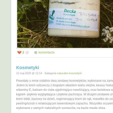
2
komentarze
Kosmetyki
12 maj 2020 @ 12:14 · Kategoria
naturalne kosmetyki
Powstały u mnie ostatnio dwa zestawy kosmetyków, wykonane na zam
Jeden to krem odżywczy z bogatym składem wielu olejów, kwasu hial
witaminy E, balsam do ciała ujędrniająco-nawilżający, oraz kwiatowa s
kąpieli- pięknie wyglądająca i pięknie pachnąca. W drugim zestawie zn
krem lekki, bazowy na dzień, regenerujący krem do rąk, masełko do us
peeling/scrub o relaksującym lawendowym zapachu. Wszystko oczywi
wykonane z samych naturalnych surowców, na bazie masła shea.