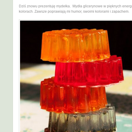
Dziś znowu prezentuję mydełka. Mydła glicerynowe w pięknych energ
kolorach. Zawsze poprawiają mi humor, swoimi kolorami i zapachem.