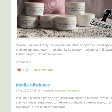
Świeżo ukręcone kremy. Całkowicie naturalne, odżywcze i nawilżające
olejkami np. arganowym, makadamia, kokosowym, witaminą Ai E, kw
hialuronowym, bez konserwantów.
Zapraszam
1
komentarze
Mydła oliwkowe
17 lut 2020 @ 15:38 · Kategoria
naturalne kosmetyki
A to, moje pierwsze próby z mydełkiem robionym od podstaw. Mydła na
z oliwek i oleju rzepakowego, niektóre z dodatkiem olejków eterycznyc
owsianych, lub takie bezzapachowe.