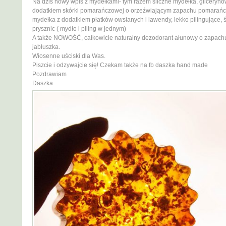
Na dziś nowy wpis z mydełkami- tym razem śliczne mydełka, gliceryno
dodatkiem skórki pomarańczowej o orzeźwiającym zapachu pomarańcz
mydełka z dodatkiem płatków owsianych i lawendy, lekko pilingujące, 
prysznic ( mydło i piling w jednym)
A także NOWOŚĆ, całkowicie naturalny dezodorant ałunowy o zapach
jabłuszka.
Wiosenne uściski dla Was.
Piszcie i odzywajcie się! Czekam także na fb daszka hand made
Pozdrawiam
Daszka