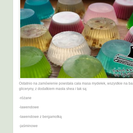
Ostatnio na zamówienie powstała cała masa mydełek, wszystkie na ba
gliceryny, z dodatkiem masła shea i tak są:
-różane
-lawendowe
-lawendowe z bergamotką
-jaśminowe