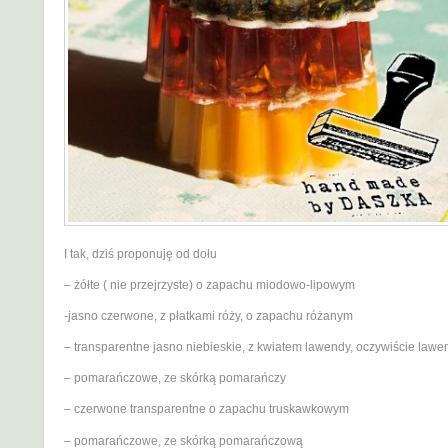
I tak, dziś proponuję od dołu
– żółte ( nie przejrzyste) o zapachu miodowo-lipowym
-jasno czerwone, z płatkami róży, o zapachu różanym
– transparentne jasno niebieskie, z kwiatem lawendy, oczywiście law
– pomarańczowe, ze skórką pomarańczy
– czerwone transparentne o zapachu truskawkowym
– pomarańczowe, ze skórką pomarańczową