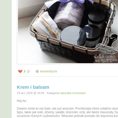
3
komentarze
Krem i balsam
23 wrz 2020 @ 16:55 · Kategoria
naturalne kosmetyki
Hej ho
Dawno mnie tu nie było, ale już wracam. Pochłonęły mnie ostatnio wy
typu, takie jak soki, dżemy, sałatki, kiszonki, octy, ale także maceraty, hy
suszenie różnych cudowności. Wracam jednak pomału do kręcenia ko