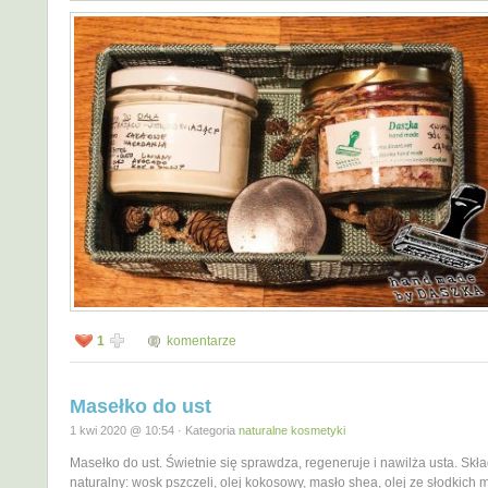
1
komentarze
Masełko do ust
1 kwi 2020 @ 10:54 · Kategoria
naturalne kosmetyki
Masełko do ust. Świetnie się sprawdza, regeneruje i nawilża usta. Skł
naturalny: wosk pszczeli, olej kokosowy, masło shea, olej ze słodkich 