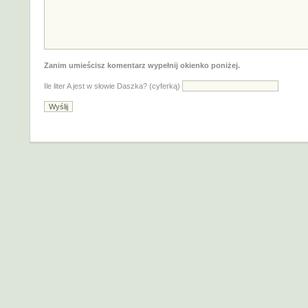
Zanim umieścisz komentarz wypełnij okienko poniżej.
Ile liter A jest w słowie Daszka? (cyferką)