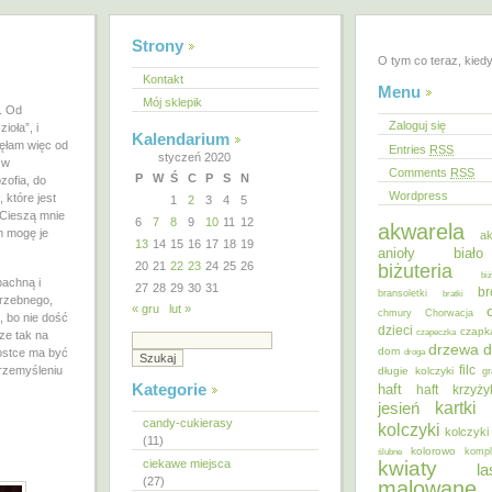
Strony
O tym co teraz, kied
Kontakt
Menu
Mój sklepik
. Od
Zaloguj się
ioła”, i
Kalendarium
ęłam więc od
Entries
RSS
styczeń 2020
 w
Comments
RSS
P
W
Ś
C
P
S
N
zofia, do
Wordpress
które jest
1
2
3
4
5
 Cieszą mnie
6
7
8
9
10
11
12
akwarela
m mogę je
ak
13
14
15
16
17
18
19
anioły
biał
20
21
22
23
24
25
26
biżuteria
bi
pachną i
27
28
29
30
31
br
bransoletki
bratki
trzebnego,
« gru
lut »
chmury
Chorwacja
, bo nie dość
dzieci
czapk
czapeczka
cze tak na
d
drzewa
dom
ostce ma być
droga
filc
przemyśleniu
długie kolczyki
gr
Kategorie
haft
haft krzyż
kartki
jesień
candy-cukierasy
kolczyki
kolczyki
(11)
kolorowo
ślubne
kompl
ciekawe miejsca
kwiaty
la
(27)
malowane