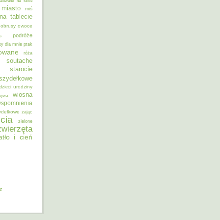
alowane na szkle
miasto
miś
na tablecie
obrusy
owoce
podróże
s
ty dla mnie
ptak
sowane
róża
soutache
starocie
szydełkowe
urodziny
dzieci
wiosna
zywa
spomnienia
ydełkowe
zając
cia
zielone
zwierzęta
atło i cień
iz