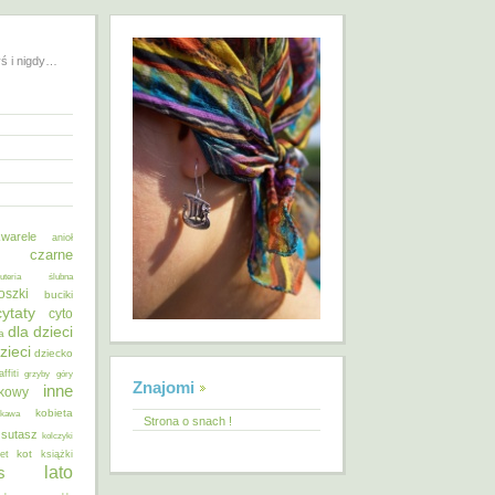
yś i nigdy…
warele
anioł
o czarne
żuteria ślubna
oszki
buciki
cytaty
cyto
dla dzieci
a
zieci
dziecko
affiti
grzyby
góry
Znajomi
inne
ykowy
kobieta
kawa
Strona o snach !
 sutasz
kolczyki
kot
et
książki
lato
s