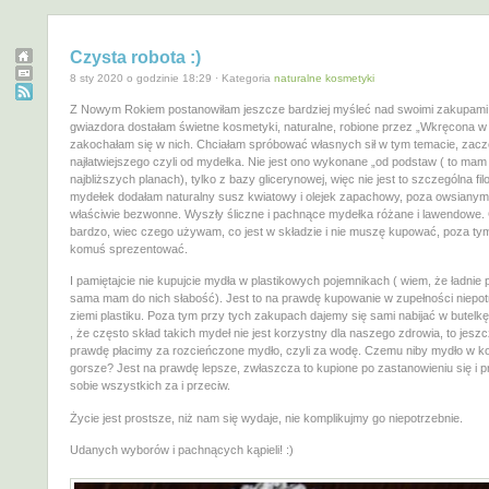
Czysta robota :)
8 sty 2020 o godzinie 18:29 · Kategoria
naturalne kosmetyki
Z Nowym Rokiem postanowiłam jeszcze bardziej myśleć nad swoimi zakupami
gwiazdora dostałam świetne kosmetyki, naturalne, robione przez „Wkręcona w z
zakochałam się w nich. Chciałam spróbować własnych sił w tym temacie, zacz
najłatwiejszego czyli od mydełka. Nie jest ono wykonane „od podstaw ( to mam
najbliższych planach), tylko z bazy glicerynowej, więc nie jest to szczególna filo
mydełek dodałam naturalny susz kwiatowy i olejek zapachowy, poza owsianym, 
właściwie bezwonne. Wyszły śliczne i pachnące mydełka różane i lawendowe.
bardzo, wiec czego używam, co jest w składzie i nie muszę kupować, poza ty
komuś sprezentować.
I pamiętajcie nie kupujcie mydła w plastikowych pojemnikach ( wiem, że ładnie 
sama mam do nich słabość). Jest to na prawdę kupowanie w zupełności niepo
ziemi plastiku. Poza tym przy tych zakupach dajemy się sami nabijać w butelkę
, że często skład takich mydeł nie jest korzystny dla naszego zdrowia, to jesz
prawdę płacimy za rozcieńczone mydło, czyli za wodę. Czemu niby mydło w k
gorsze? Jest na prawdę lepsze, zwłaszcza to kupione po zastanowieniu się i 
sobie wszystkich za i przeciw.
Życie jest prostsze, niż nam się wydaje, nie komplikujmy go niepotrzebnie.
Udanych wyborów i pachnących kąpieli! :)