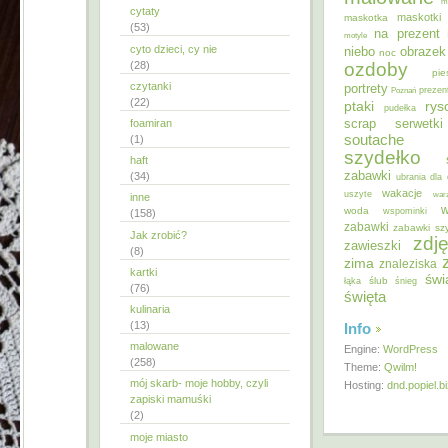
m
cytaty
maskotki
maskotka
(53)
na prezent
motyle
cyto dzieci, cy nie
niebo
obrazek
noc
ozdoby
(28)
pie
czytanki
portrety
Poznań
prezen
(22)
ptaki
ry
pudełka
scrap
foamiran
serwetki
soutache
(1)
szydełko
haft
zabawki
(34)
ubrania dla 
wakacje
uszyte
war
inne
w
woda
wspominki
(158)
zabawki
zabawki sz
Jak zrobić?
zdję
zawieszki
(8)
zima
znaleziska
kartki
świ
ślub
łąka
śnieg
(76)
święta
kulinaria
(13)
Info
malowane
Engine:
WordPress
(258)
Theme:
Qwilm!
mój skarb- moje hobby, czyli
Hosting:
dnd.popiel.b
zapiski mamuśki
(2)
moje miasto