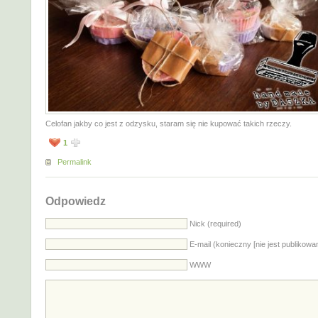
Celofan jakby co jest z odzysku, staram się nie kupować takich rzeczy.
1
Permalink
Odpowiedz
Nick (required)
E-mail (konieczny [nie jest publikowa
WWW