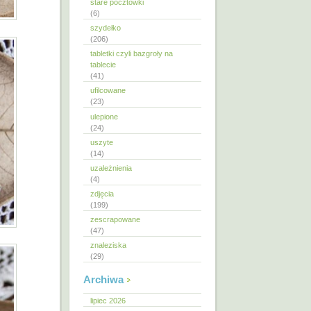
stare pocztówki
(6)
szydełko
(206)
tabletki czyli bazgroły na
tablecie
(41)
ufilcowane
(23)
ulepione
(24)
uszyte
(14)
uzależnienia
(4)
zdjęcia
(199)
zescrapowane
(47)
znaleziska
(29)
Archiwa
lipiec 2026