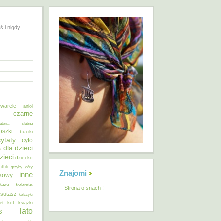
yś i nigdy…
warele
anioł
o czarne
żuteria ślubna
oszki
buciki
cytaty
cyto
dla dzieci
a
zieci
dziecko
affiti
grzyby
góry
Znajomi
inne
ykowy
kobieta
kawa
Strona o snach !
 sutasz
kolczyki
kot
et
książki
lato
s