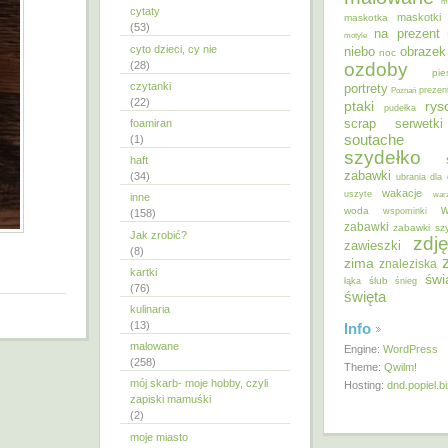
m
cytaty
maskotki
maskotka
(53)
na prezent
motyle
cyto dzieci, cy nie
niebo
obrazek
noc
ozdoby
(28)
pie
czytanki
portrety
Poznań
prezen
(22)
ptaki
ry
pudełka
scrap
foamiran
serwetki
soutache
(1)
szydełko
haft
zabawki
(34)
ubrania dla 
wakacje
uszyte
war
inne
w
woda
wspominki
(158)
zabawki
zabawki sz
Jak zrobić?
zdję
zawieszki
(8)
zima
znaleziska
kartki
świ
ślub
łąka
śnieg
(76)
święta
kulinaria
(13)
Info
malowane
Engine:
WordPress
(258)
Theme:
Qwilm!
mój skarb- moje hobby, czyli
Hosting:
dnd.popiel.b
zapiski mamuśki
(2)
moje miasto