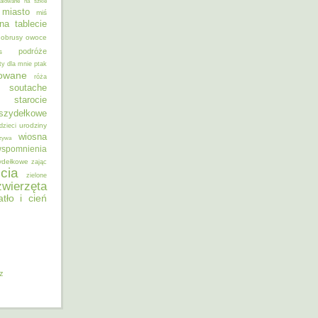
alowane na szkle
miasto
miś
na tablecie
obrusy
owoce
podróże
s
ty dla mnie
ptak
sowane
róża
soutache
starocie
szydełkowe
urodziny
dzieci
wiosna
zywa
spomnienia
ydełkowe
zając
cia
zielone
zwierzęta
atło i cień
iz