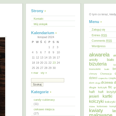
Strony
O tym co teraz, kied
Kontakt
Menu
Mój sklepik
Zaloguj się
Kalendarium
Entries
RSS
listopad 2024
Comments
RSS
P
W
Ś
C
P
S
N
Wordpress
1
2
3
4
5
6
7
8
9
10
akwarela
ak
11
12
13
14
15
16
17
anioły
biał
18
19
20
21
22
23
24
biżuteria
bi
25
26
27
28
29
30
br
bransoletki
bratki
« mar
sty »
chmury
Chorwacja
dzieci
czapk
czapeczka
d
drzewa
dom
droga
filc
długie kolczyki
gr
Kategorie
haft
haft krzyż
kartki
jesień
candy-cukierasy
kolczyki
kolczyki
(11)
kolorowo
ślubne
kompl
ciekawe miejsca
kwiaty
la
(27)
malowane