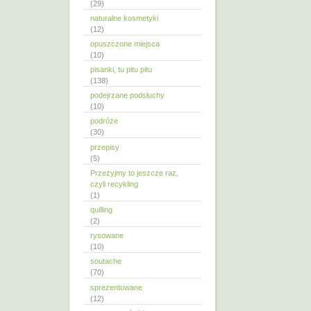
(29)
naturalne kosmetyki
(12)
opuszczone miejsca
(10)
pisanki, tu pitu pitu
(138)
podejrzane podsłuchy
(10)
podróże
(30)
przepisy
(5)
Przeżyjmy to jeszcze raz,
czyli recykling
(1)
quilling
(2)
rysowane
(10)
soutache
(70)
sprezentowane
(12)