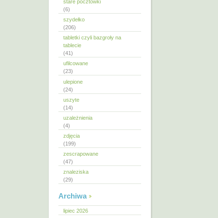
stare pocztówki
(6)
szydełko
(206)
tabletki czyli bazgroły na
tablecie
(41)
ufilcowane
(23)
ulepione
(24)
uszyte
(14)
uzależnienia
(4)
zdjęcia
(199)
zescrapowane
(47)
znaleziska
(29)
Archiwa
lipiec 2026