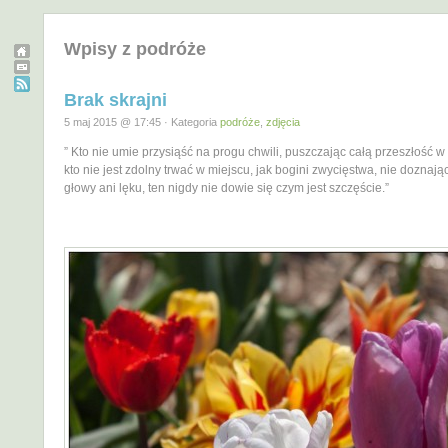
Wpisy z podróże
Brak skrajni
5 maj 2015 @ 17:45 · Kategoria
podróże
,
zdjęcia
” Kto nie umie przysiąść na progu chwili, puszczając całą przeszłość 
kto nie jest zdolny trwać w miejscu, jak bogini zwycięstwa, nie doznają
głowy ani lęku, ten nigdy nie dowie się czym jest szczęście.”