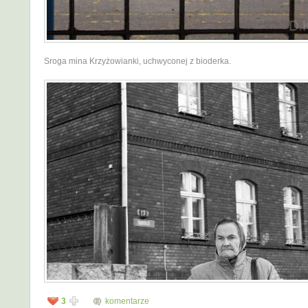
Sroga mina Krzyżowianki, uchwyconej z bioderka.
3
komentarze