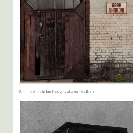
Spodobał mi się ten finezyjny abażur- kostka ;)