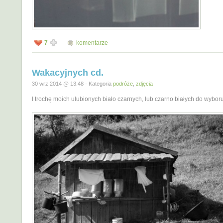
7
komentarze
Wakacyjnych cd.
30 wrz 2014 @ 13:48 · Kategoria
podróże
,
zdjęcia
I trochę moich ulubionych biało czarnych, lub czarno białych do wyboru