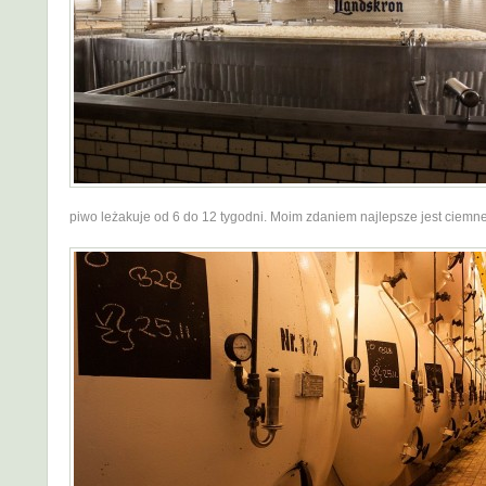
piwo leżakuje od 6 do 12 tygodni. Moim zdaniem najlepsze jest ciemne