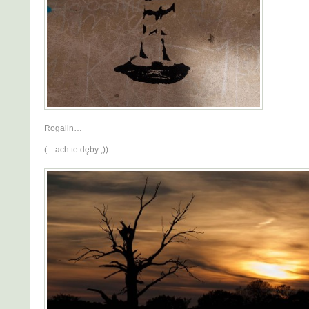
Rogalin…
(…ach te dęby ;))