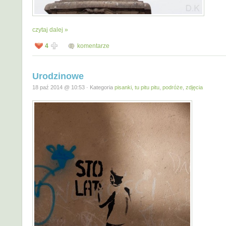
czytaj dalej »
4
komentarze
Urodzinowe
18 paź 2014 @ 10:53 · Kategoria
pisanki, tu pitu pitu
,
podróże
,
zdjęcia