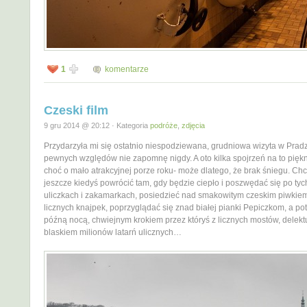
1
komentarze
Czeski film
9 gru 2014 @ 20:12 · Kategoria
podróże
,
zdjęcia
Przydarzyła mi się ostatnio niespodziewana, grudniowa wizyta w Pradze
pewnych względów nie zapomnę nigdy. A oto kilka spojrzeń na to pięk
choć o mało atrakcyjnej porze roku- może dlatego, że brak śniegu. Ch
jeszcze kiedyś powrócić tam, gdy będzie ciepło i poszwędać się po tyc
uliczkach i zakamarkach, posiedzieć nad smakowitym czeskim piwkiem 
licznych knajpek, poprzyglądać się znad białej pianki Pepiczkom, a p
późną nocą, chwiejnym krokiem przez któryś z licznych mostów, delekt
blaskiem milionów latarń ulicznych…