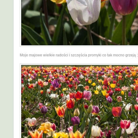
Moje majowe wielkie radości i szczęścia promyki co tak mocno grzeją :