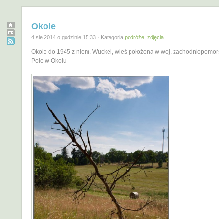
Okole
4 sie 2014 o godzinie 15:33 · Kategoria
podróże
,
zdjęcia
Okole do 1945 z niem. Wuckel, wieś położona w woj. zachodniopomor
Pole w Okolu