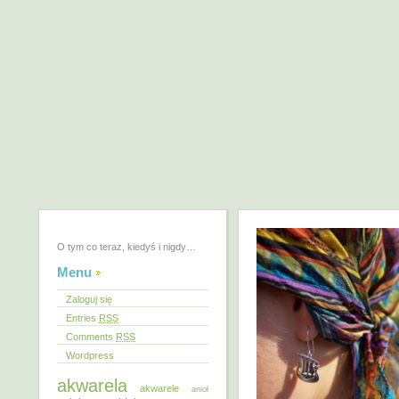
O tym co teraz, kiedyś i nigdy…
Menu
Zaloguj się
Entries
RSS
Comments
RSS
Wordpress
akwarela
akwarele
anioł