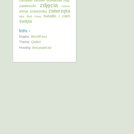
zabawki
zabawki szydełkowe
zając
zdjęcia
zawieszki
zielone
zwierzęta
zima
znaleziska
światło i cień
ślub
łąka
śnieg
święta
Info
Engine:
WordPress
Theme:
Qwilm!
Hosting:
dnd.popiel.biz