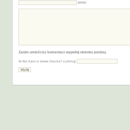
WWW
Zanim umieścisz komentarz wypełnij okienko poniżej.
Ile liter A jest w słowie Daszka? (cyferką)