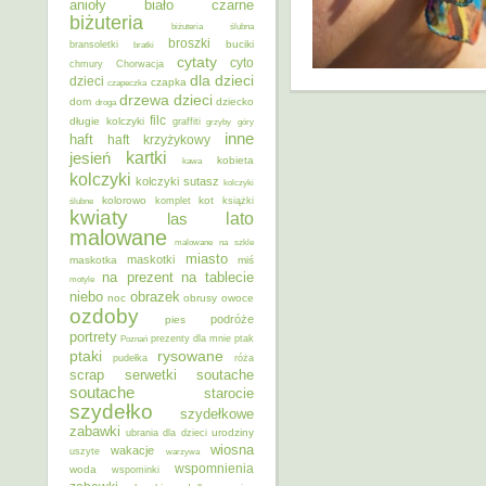
anioły
biało czarne
biżuteria
biżuteria ślubna
broszki
buciki
bransoletki
bratki
cytaty
cyto
chmury
Chorwacja
dla dzieci
dzieci
czapka
czapeczka
dzieci
drzewa
dom
dziecko
droga
filc
długie kolczyki
graffiti
grzyby
góry
inne
haft
haft krzyżykowy
kartki
jesień
kobieta
kawa
kolczyki
kolczyki sutasz
kolczyki
kolorowo
kot
ślubne
komplet
książki
kwiaty
lato
las
malowane
malowane na szkle
miasto
maskotki
maskotka
miś
na prezent
na tablecie
motyle
niebo
obrazek
noc
obrusy
owoce
ozdoby
podróże
pies
portrety
Poznań
prezenty dla mnie
ptak
ptaki
rysowane
pudełka
róża
scrap
soutache
serwetki
soutache
starocie
szydełko
szydełkowe
zabawki
urodziny
ubrania dla dzieci
wiosna
wakacje
uszyte
warzywa
wspomnienia
woda
wspominki