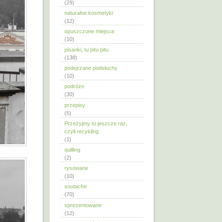
(29)
naturalne kosmetyki
(12)
opuszczone miejsca
(10)
pisanki, tu pitu pitu
(138)
podejrzane podsłuchy
(10)
podróże
(30)
przepisy
(5)
Przeżyjmy to jeszcze raz,
czyli recykling
(1)
quilling
(2)
rysowane
(10)
soutache
(70)
sprezentowane
(12)