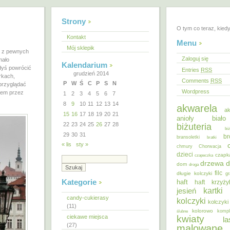
Strony
O tym co teraz, kied
Kontakt
Menu
Mój sklepik
ej z pewnych
Zaloguj się
mało
Kalendarium
edyś powrócić
Entries
RSS
grudzień 2014
rkach,
Comments
RSS
P
W
Ś
C
P
S
N
przyglądać
Wordpress
iem przez
1
2
3
4
5
6
7
8
9
10
11
12
13
14
akwarela
ak
15
16
17
18
19
20
21
anioły
biał
22
23
24
25
26
27
28
biżuteria
bi
29
30
31
br
bransoletki
bratki
« lis
sty »
chmury
Chorwacja
dzieci
czapk
czapeczka
d
drzewa
dom
droga
filc
długie kolczyki
gr
Kategorie
haft
haft krzyż
kartki
jesień
candy-cukierasy
kolczyki
kolczyki
(11)
kolorowo
ślubne
kompl
ciekawe miejsca
kwiaty
la
(27)
malowane