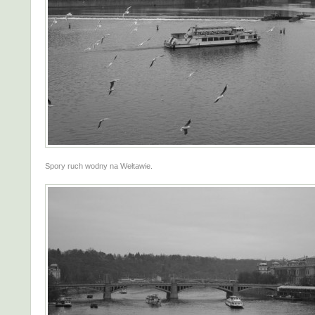
Spory ruch wodny na Wełtawie.