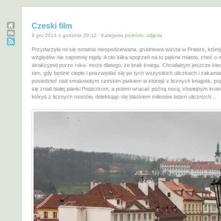
Czeski film
9 gru 2014 o godzinie 20:12 · Kategoria
podróże
,
zdjęcia
Przydarzyła mi się ostatnio niespodziewana, grudniowa wizyta w Pradze, któr
względów nie zapomnę nigdy. A oto kilka spojrzeń na to piękne miasto, choć o 
atrakcyjnej porze roku- może dlatego, że brak śniegu. Chciałabym jeszcze ki
tam, gdy będzie ciepło i poszwędać się po tych wszystkich uliczkach i zakama
posiedzieć nad smakowitym czeskim piwkiem w którejś z licznych knajpek, po
się znad białej pianki Pepiczkom, a potem wracać późną nocą, chwiejnym krok
któryś z licznych mostów, delektując się blaskiem milionów latarń ulicznych…