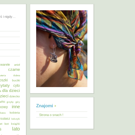
yś i nigdy…
warele
anioł
o czarne
żuteria ślubna
oszki
buciki
cytaty
cyto
dla dzieci
a
zieci
dziecko
affiti
grzyby
góry
Znajomi
inne
ykowy
kobieta
kawa
Strona o snach !
 sutasz
kolczyki
kot
et
książki
lato
s