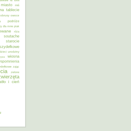
alowane na szkle
miasto
miś
na tablecie
obrusy
owoce
podróże
s
ty dla mnie
ptak
sowane
róża
soutache
starocie
szydełkowe
urodziny
dzieci
wiosna
zywa
spomnienia
ydełkowe
zając
cia
zielone
zwierzęta
atło i cień
iz