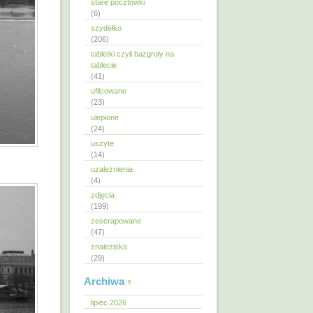
stare pocztówki
(6)
szydełko
(206)
tabletki czyli bazgroły na
tablecie
(41)
ufilcowane
(23)
ulepione
(24)
uszyte
(14)
uzależnienia
(4)
zdjęcia
(199)
zescrapowane
(47)
znaleziska
(29)
Archiwa
lipiec 2026