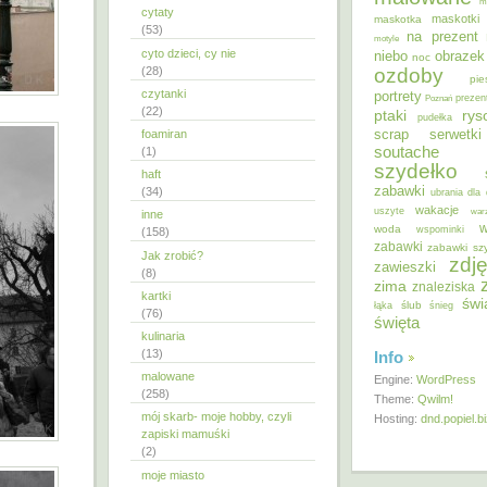
m
cytaty
maskotki
maskotka
(53)
na prezent
motyle
cyto dzieci, cy nie
niebo
obrazek
noc
ozdoby
(28)
pie
czytanki
portrety
Poznań
prezen
(22)
ptaki
ry
pudełka
scrap
foamiran
serwetki
soutache
(1)
szydełko
haft
zabawki
(34)
ubrania dla 
wakacje
uszyte
war
inne
w
woda
wspominki
(158)
zabawki
zabawki sz
Jak zrobić?
zdję
zawieszki
(8)
zima
znaleziska
kartki
świ
ślub
łąka
śnieg
(76)
święta
kulinaria
(13)
Info
malowane
Engine:
WordPress
(258)
Theme:
Qwilm!
mój skarb- moje hobby, czyli
Hosting:
dnd.popiel.b
zapiski mamuśki
(2)
moje miasto