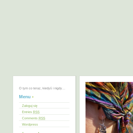
O tym co teraz, kiedyś i nigdy…
Menu
Zaloguj się
Entries
RSS
Comments
RSS
Wordpress