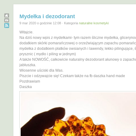
Mydełka i dezodorant
9 mar 2020 o godzinie 12:08 · Kategoria
naturalne kosmetyki
Witajcie.
Na dziś nowy wpis z mydełkami- tym razem śliczne mydełka, gliceryno
dodatkiem skórki pomarańczowej o orzeźwiającym zapachu pomarańcz
mydełka z dodatkiem płatków owsianych i lawendy, lekko pilingujące, 
prysznic ( mydło i piling w jednym)
A także NOWOŚĆ, całkowicie naturalny dezodorant ałunowy o zapach
jabłuszka.
Wiosenne uściski dla Was.
Piszcie i odzywajcie się! Czekam także na fb daszka hand made
Pozdrawiam
Daszka