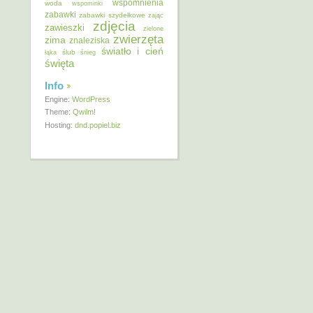
wspomnienia
woda
wspominki
zabawki
zabawki szydełkowe
zając
zdjęcia
zawieszki
zielone
zwierzęta
zima
znaleziska
światło i cień
ślub
łąka
śnieg
święta
Info
Engine:
WordPress
Theme:
Qwilm!
Hosting:
dnd.popiel.biz