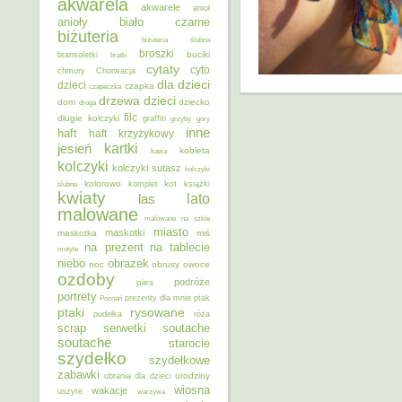
akwarela
akwarele
anioł
anioły
biało czarne
biżuteria
biżuteria ślubna
broszki
buciki
bransoletki
bratki
cytaty
cyto
chmury
Chorwacja
dla dzieci
dzieci
czapka
czapeczka
dzieci
drzewa
dom
dziecko
droga
filc
długie kolczyki
graffiti
grzyby
góry
inne
haft
haft krzyżykowy
kartki
jesień
kobieta
kawa
kolczyki
kolczyki sutasz
kolczyki
kolorowo
kot
ślubne
komplet
książki
kwiaty
lato
las
malowane
malowane na szkle
miasto
maskotki
maskotka
miś
na prezent
na tablecie
motyle
niebo
obrazek
noc
obrusy
owoce
ozdoby
podróże
pies
portrety
Poznań
prezenty dla mnie
ptak
ptaki
rysowane
pudełka
róża
scrap
soutache
serwetki
soutache
starocie
szydełko
szydełkowe
zabawki
urodziny
ubrania dla dzieci
wiosna
wakacje
uszyte
warzywa