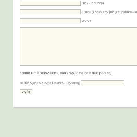
Nick (required)
E-mail (konieczny [nie jest publikowa
WWW
Zanim umieścisz komentarz wypełnij okienko poniżej.
Ile liter A jest w słowie Daszka? (cyferką)