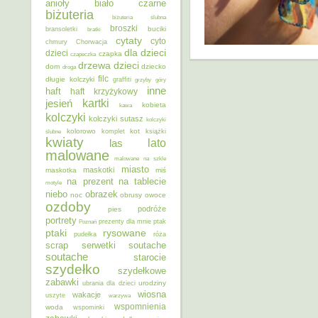
anioły
biało czarne
biżuteria
biżuteria ślubna
broszki
buciki
bransoletki
bratki
cytaty
cyto
chmury
Chorwacja
dla dzieci
dzieci
czapka
czapeczka
dzieci
drzewa
dom
dziecko
droga
filc
długie kolczyki
graffiti
grzyby
góry
inne
haft
haft krzyżykowy
kartki
jesień
kobieta
kawa
kolczyki
kolczyki sutasz
kolczyki
kolorowo
kot
ślubne
komplet
książki
kwiaty
lato
las
malowane
malowane na szkle
miasto
maskotki
maskotka
miś
na prezent
na tablecie
motyle
niebo
obrazek
noc
obrusy
owoce
ozdoby
podróże
pies
portrety
Poznań
prezenty dla mnie
ptak
ptaki
rysowane
pudełka
róża
scrap
soutache
serwetki
soutache
starocie
szydełko
szydełkowe
zabawki
urodziny
ubrania dla dzieci
wiosna
wakacje
uszyte
warzywa
wspomnienia
woda
wspominki