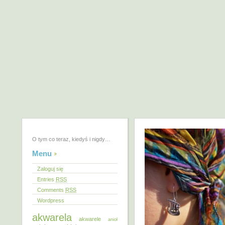
O tym co teraz, kiedyś i nigdy…
Menu
Zaloguj się
Entries
RSS
Comments
RSS
Wordpress
akwarela
akwarele
anioł