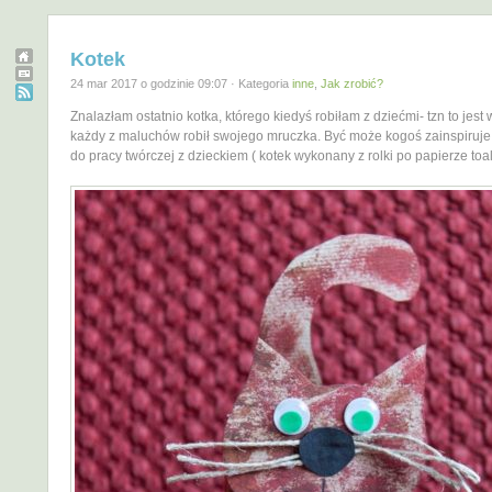
Kotek
24 mar 2017 o godzinie 09:07 · Kategoria
inne
,
Jak zrobić?
Znalazłam ostatnio kotka, którego kiedyś robiłam z dziećmi- tzn to jest 
każdy z maluchów robił swojego mruczka. Być może kogoś zainspiruje
do pracy twórczej z dzieckiem ( kotek wykonany z rolki po papierze to