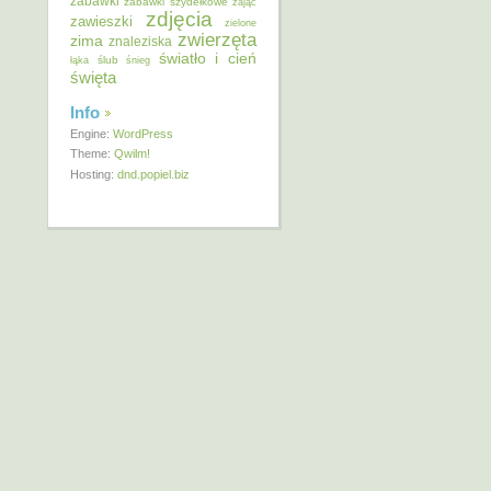
zabawki
zabawki szydełkowe
zając
zdjęcia
zawieszki
zielone
zwierzęta
zima
znaleziska
światło i cień
ślub
łąka
śnieg
święta
Info
Engine:
WordPress
Theme:
Qwilm!
Hosting:
dnd.popiel.biz