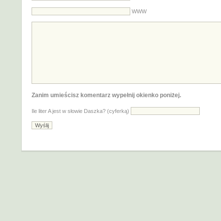
WWW
Zanim umieścisz komentarz wypełnij okienko poniżej.
Ile liter A jest w słowie Daszka? (cyferką)