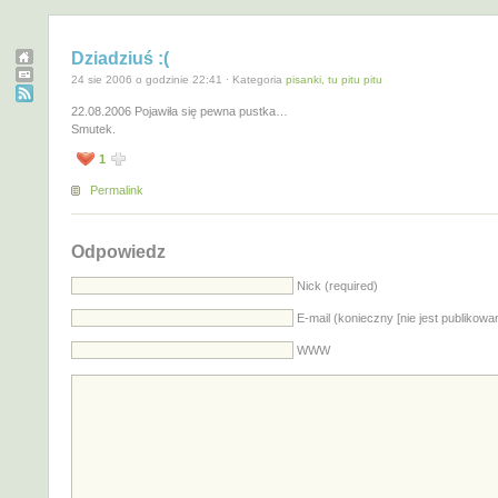
Dziadziuś :(
24 sie 2006 o godzinie 22:41 · Kategoria
pisanki, tu pitu pitu
22.08.2006 Pojawiła się pewna pustka…
Smutek.
1
Permalink
Odpowiedz
Nick (required)
E-mail (konieczny [nie jest publikowa
WWW