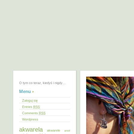
O tym co teraz, kiedyś i nigdy…
Menu
Zaloguj się
Entries
RSS
Comments
RSS
Wordpress
akwarela
akwarele
anioł