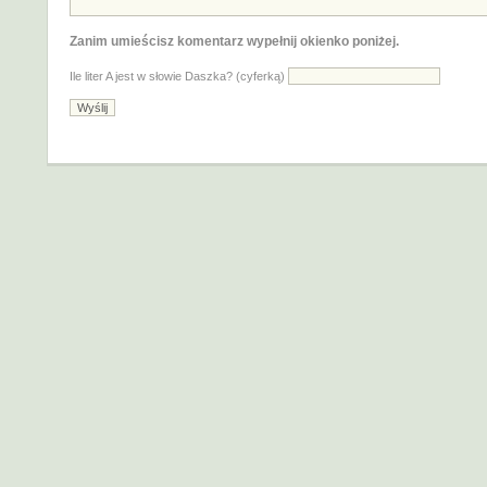
Zanim umieścisz komentarz wypełnij okienko poniżej.
Ile liter A jest w słowie Daszka? (cyferką)