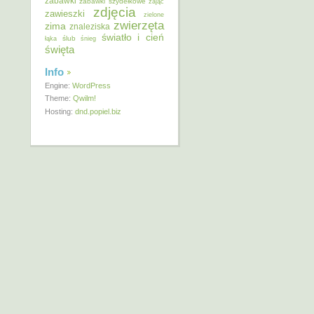
zabawki
zabawki szydełkowe
zając
zdjęcia
zawieszki
zielone
zwierzęta
zima
znaleziska
światło i cień
ślub
łąka
śnieg
święta
Info
Engine:
WordPress
Theme:
Qwilm!
Hosting:
dnd.popiel.biz