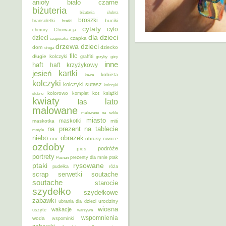
anioły
biało czarne
biżuteria
biżuteria ślubna
broszki
buciki
bransoletki
bratki
cytaty
cyto
chmury
Chorwacja
dla dzieci
dzieci
czapka
czapeczka
dzieci
drzewa
dom
dziecko
droga
filc
długie kolczyki
graffiti
grzyby
góry
inne
haft
haft krzyżykowy
kartki
jesień
kobieta
kawa
kolczyki
kolczyki sutasz
kolczyki
kolorowo
kot
ślubne
komplet
książki
kwiaty
lato
las
malowane
malowane na szkle
miasto
maskotki
maskotka
miś
na prezent
na tablecie
motyle
niebo
obrazek
noc
obrusy
owoce
ozdoby
podróże
pies
portrety
Poznań
prezenty dla mnie
ptak
ptaki
rysowane
pudełka
róża
scrap
soutache
serwetki
soutache
starocie
szydełko
szydełkowe
zabawki
urodziny
ubrania dla dzieci
wiosna
wakacje
uszyte
warzywa
wspomnienia
woda
wspominki