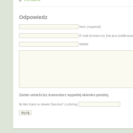
Permalink
Odpowiedz
Nick (required)
E-mail (konieczny [nie jest publikowa
WWW
Zanim umieścisz komentarz wypełnij okienko poniżej.
Ile liter A jest w słowie Daszka? (cyferką)