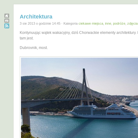
Architektura
3 sie 2013 o godzinie 14:45 · Kategoria
ciekawe miejsca
,
inne
,
podróże
,
zdjęcia
Kontynuując wątek wakacyjny, dziś Chorwackie elementy architektury. 
tam jest.
Dubrovnik, most.