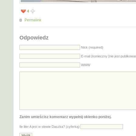
4
Permalink
Odpowiedz
Nick (required)
E-mail (konieczny [nie jest publikowa
WWW
Zanim umieścisz komentarz wypełnij okienko poniżej.
Ile liter A jest w słowie Daszka? (cyferką)