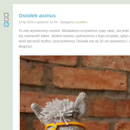
Osiołek-asinus
12 lip 2019 o godzinie 12:44 · Kategoria
szydełko
To mój wymarzony osiołek. Wolałabym oczywiście żywy okaz, ale póki
się zadowolić takim. Jestem bardzo zadowolona z tego projektu, gdyż
wzór był dość trudny i pracochłonny. Osiołek ma ok 20 cm wysokości i
długości.