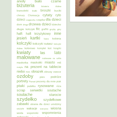
anioły
biało czarne
biżuteria
biżuteria ślubna
broszki
buciki
bransoletki
bratki
cytaty
cyto
chmury
Chorwacja
dla dzieci
dzieci
czapka
czapeczka
dzieci
drzewa
dom
dziecko
droga
filc
długie kolczyki
graffiti
grzyby
góry
inne
haft
haft krzyżykowy
kartki
jesień
kobieta
kawa
kolczyki
kolczyki sutasz
kolczyki
kolorowo
kot
ślubne
komplet
książki
kwiaty
lato
las
malowane
malowane na szkle
miasto
maskotki
maskotka
miś
na prezent
na tablecie
motyle
niebo
obrazek
noc
obrusy
owoce
ozdoby
podróże
pies
portrety
Poznań
prezenty dla mnie
ptak
ptaki
rysowane
pudełka
róża
scrap
soutache
serwetki
soutache
starocie
szydełko
szydełkowe
zabawki
urodziny
ubrania dla dzieci
wiosna
wakacje
uszyte
warzywa
wspomnienia
woda
wspominki