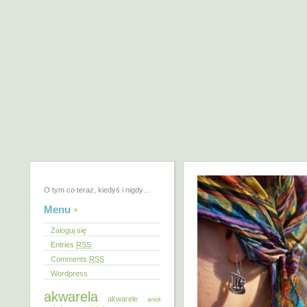
O tym co teraz, kiedyś i nigdy…
Menu
Zaloguj się
Entries
RSS
Comments
RSS
Wordpress
akwarela
akwarele
anioł