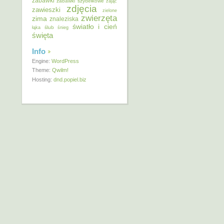
zabawki
zabawki szydełkowe
zając
zdjęcia
zawieszki
zielone
zwierzęta
zima
znaleziska
światło i cień
ślub
łąka
śnieg
święta
Info
Engine:
WordPress
Theme:
Qwilm!
Hosting:
dnd.popiel.biz